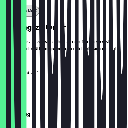
Zeige ganzes Menü
Öffnungszeiten
Damit du nicht vor verschlossenen Türen stehst,
halten wir die Öffnungszeiten so aktuell wie möglich.
12:00 - 23:59 Uhr
Montag
Dienstag
Mittwoch
Donnerstag
Freitag