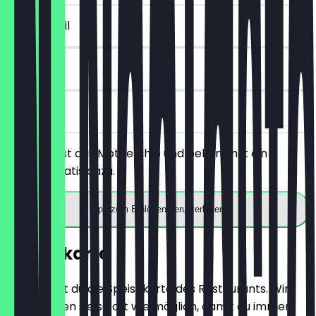
~£ 4 Vorteil
30 Tage
vor Ort
Du bestellst das Mothership und bekommst ein
Dessert gratis dazu.
App zum Einlösen herunterladen
Speisekarte
Hier findest du die Speisekarte des Restaurants. Wir
aktualisieren sie so oft wie möglich, damit du immer