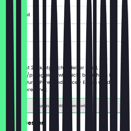
~£ 12 Vorteil
60 Tage
vor Ort
Du bestellst 2 Hauptgerichte deiner Wahl, das
günstigere/preisgleiche wird nicht berechnet. Nur
gültig für Wurst, Püree und Sauce - Extras werden
separat berechnet.
App zum Einlösen herunterladen
GRATIS Dessert