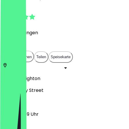
4.9
(
13
Bewertungen
)
£
£
£
£
In App öffnen
Teilen
Speisekarte
BN1 4EN
Brighton
8-9 Sydney Street
12:00 - 23:59 Uhr