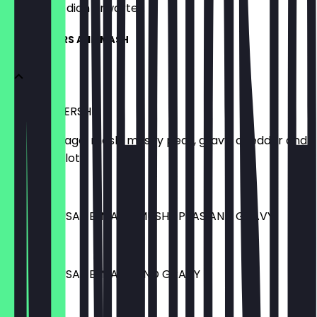
weißt, was dich erwartet.
PIE / BANGERS AND MASH
THE MOTHERSHIP
Pie or sausage, mash, mushy peas, gravy, cheddar and
crispy shallots.
£ 12,50
PIE OR SAUSAGE, MASH, MUSHY PEAS AND GRAVY
£ 11,50
PIE OR SAUSAGE, MASH AND GRAVY
£ 10,50