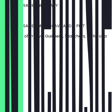
PIE OR SAUSAGE AND GRAVY
£ 7,50
PIE OR SAUSAGE, MASH, GRAVY AND A PINT
With a pint of Prahva, Guinness, Thatchers, Inch's or a
Real ale.
£ 12,50