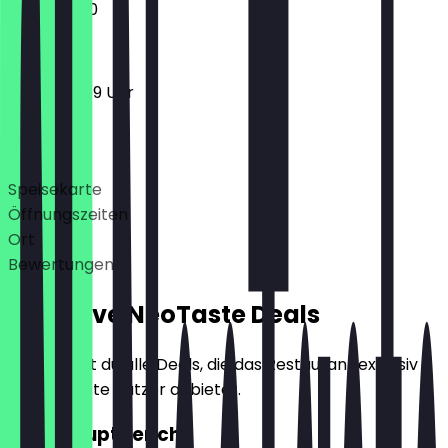
11:30 - 23:00
12:00 - 23:59 Uhr
Deals
Speisekarte
Öffnungszeiten
Ort
Bewertungen
Exklusive NeoTaste Deals
Hier findest du alle Deals, die das Restaurant exklusiv
für NeoTaste Nutzer anbietet.
2für1 Hauptgericht