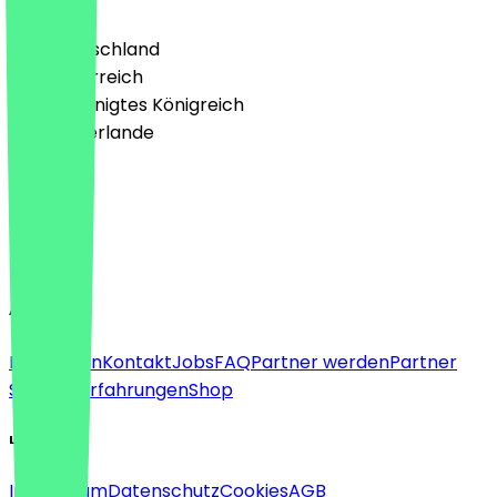
🇩🇪 Deutschland
🇦🇹 Österreich
🇬🇧 Vereinigtes Königreich
🇳🇱 Niederlande
Sprache
Deutsch
English
About
Für Firmen
Kontakt
Jobs
FAQ
Partner werden
Partner
Support
Erfahrungen
Shop
Legal
Impressum
Datenschutz
Cookies
AGB