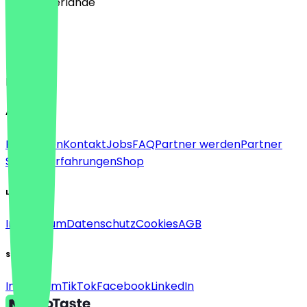
🇳🇱 Niederlande
Sprache
Deutsch
English
About
Für Firmen
Kontakt
Jobs
FAQ
Partner werden
Partner
Support
Erfahrungen
Shop
Legal
Impressum
Datenschutz
Cookies
AGB
Social
Instagram
TikTok
Facebook
LinkedIn