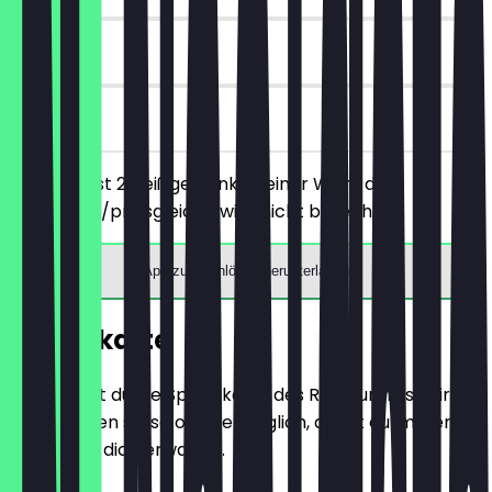
90 Tage
vor Ort
Du bestellst 2 Heißgetränke deiner Wahl, das
günstigere/preisgleiche wird nicht berechnet.
App zum Einlösen herunterladen
Speisekarte
Hier findest du die Speisekarte des Restaurants. Wir
aktualisieren sie so oft wie möglich, damit du immer
weißt, was dich erwartet.