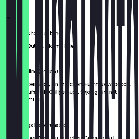
Frühstück
Oma Gretchens Liebling
Croissant, Butter, Marmelade
€ 3,80
Enkels Liebling (vegan)
Zwei Scheiben Brot, Ein Brötchen, Hummus, Avocado,
Tomatenaufstrich, Grillgemüse, Sojajoghurt mit
Granola & Obst
€ 12,90
Opa Ludwigs Käsefrühstück
Zwei Scheiben Brot, Ein Brötchen, Camembert,