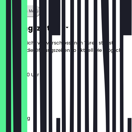
Zeige ganzes Menü
Öffnungszeiten
Damit du nicht vor verschlossenen Türen stehst,
halten wir die Öffnungszeiten so aktuell wie möglich.
10:00 - 18:00 Uhr
Montag
Dienstag
Mittwoch
Donnerstag
Freitag