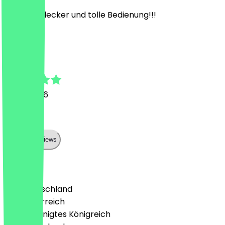
Alles sehr lecker und tolle Bedienung!!!
E
Emilia
19. Juli 2026
Supi🤩
Show all reviews
Land
🇩🇪 Deutschland
🇦🇹 Österreich
🇬🇧 Vereinigtes Königreich