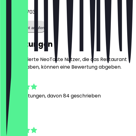
022184681703
Restaurant anrufen
Bewertungen
Nur registrierte NeoTaste Nutzer, die das Restaurant
besucht haben, können eine Bewertung abgeben.
4.9
687
Bewertungen, davon 84 geschrieben
I
Isabella