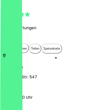
4.9
(
687
Bewertungen
)
€
€
€
€
In App öffnen
Teilen
Speisekarte
50933
Köln
Aachener Str. 547
10:00 - 18:00 Uhr