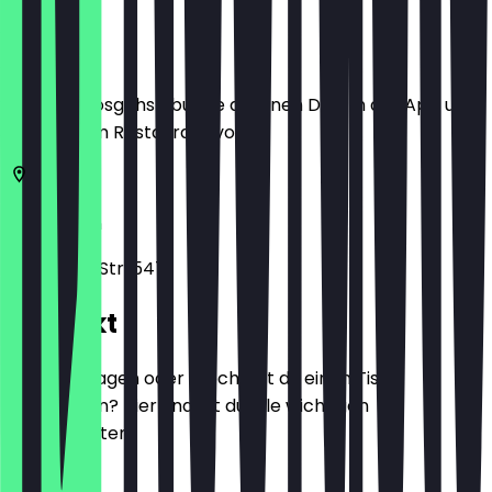
Ort
Bevor du losgehst, buche dir einen Deal in der App und
zeige ihn im Restaurant vor.
50933
Köln
Aachener Str. 547
Kontakt
Hast du Fragen oder möchtest du einen Tisch
reservieren? Hier findest du alle wichtigen
Kontaktdaten.
Telefon