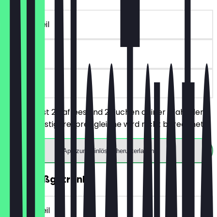
~€ 7 Vorteil
90 Tage
vor Ort
Du bestellst 2 Kaffees und 2 Kuchen deiner Wahl, der
jeweils günstigere/preisgleiche wird nicht berechnet.
App zum Einlösen herunterladen
2für1 Heißgetränk
~€ 4 Vorteil