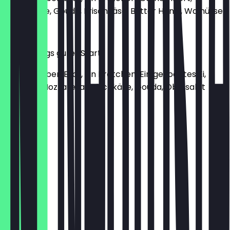
Ziegenkäse, Gouda, Frischkäse, Butter Honig, Walnüsse
€ 12,90
Opa Ludwigs guter Start
Zwei Scheiben Brot, Ein Brötchen, Ein gekochtes Ei,
Tomate-Mozzarella, Frischkäse, Gouda, Obstsalat
€ 11,90