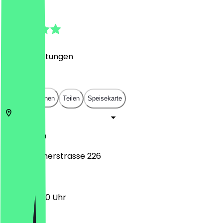
4.9
(
350
Bewertungen
)
€
€
€
€
In App öffnen
Teilen
Speisekarte
50939
Köln
Berrenratherstrasse 226
10:00 - 18:00 Uhr