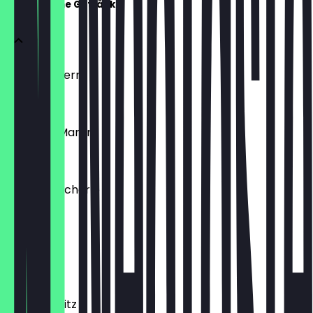
Alkoholische Getränke
Lillet Wildberry
€ 6,90
Espresso Martini
€ 8,90
Weißweinschorle
€ 5,40
Hugo
€ 5,90
Aperol Spritz