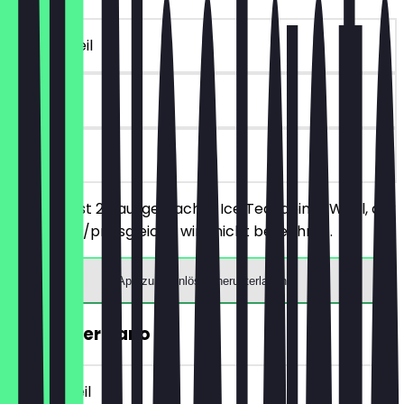
~€ 4 Vorteil
90 Tage
vor Ort
Du bestellst 2 Hausgemachte Ice Teavdeiner Wahl, der
günstigere/preisgleiche wird nicht berechnet.
App zum Einlösen herunterladen
2für1 Americano
~€ 3 Vorteil