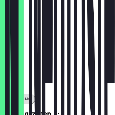
€ 6,40
Weißwein
€ 5,70
Zeige ganzes Menü
Öffnungszeiten