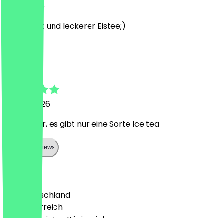
5. Juli 2026
Super nett und leckerer Eistee;)
B
Bella
25. Mai 2026
Alles super, es gibt nur eine Sorte Ice tea
Show all reviews
Land
🇩🇪 Deutschland
🇦🇹 Österreich