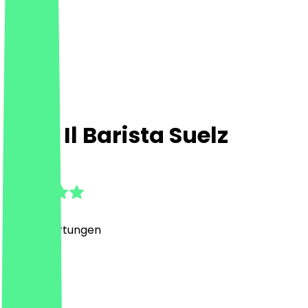
Café Il Barista Suelz
4.9
(
350
Bewertungen
)
Café, Bar
Café, Bar