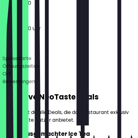
10:00 - 18:00
10:00 - 18:00 Uhr
Deals
Speisekarte
Öffnungszeiten
Ort
Bewertungen
Exklusive NeoTaste Deals
Hier findest du alle Deals, die das Restaurant exklusiv
für NeoTaste Nutzer anbietet.
2für1 Hausgemachter Ice Tea