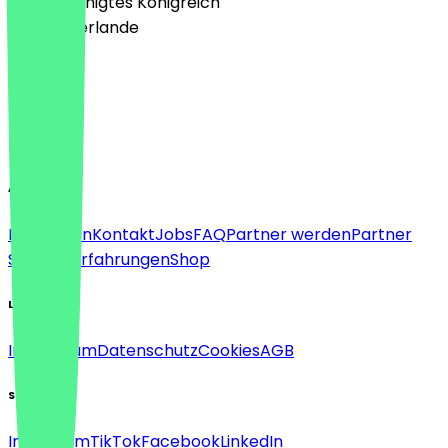
🇬🇧 Vereinigtes Königreich
🇳🇱 Niederlande
Sprache
Deutsch
English
About
Für Firmen
Kontakt
Jobs
FAQ
Partner werden
Partner
Support
Erfahrungen
Shop
Legal
Impressum
Datenschutz
Cookies
AGB
Social
Instagram
TikTok
Facebook
LinkedIn