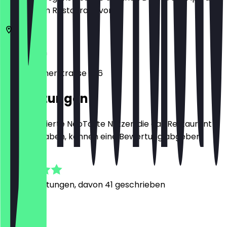
zeige ihn im Restaurant vor.
50939
Köln
Berrenratherstrasse 226
Bewertungen
Nur registrierte NeoTaste Nutzer, die das Restaurant
besucht haben, können eine Bewertung abgeben.
4.9
350
Bewertungen, davon 41 geschrieben
A
Alina