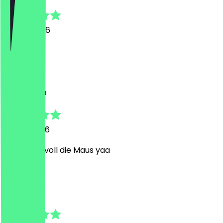
28. Juli 2026
Super!!:)
D
Dicke Helga
22. Juli 2026
Kellner ist voll die Maus yaa
E
Ebba