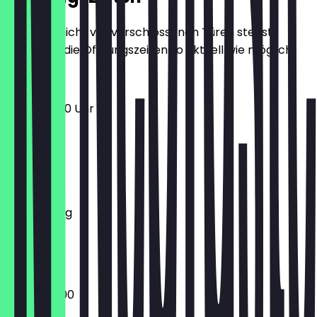
Damit du nicht vor verschlossenen Türen stehst,
halten wir die Öffnungszeiten so aktuell wie möglich.
10:00 - 18:00 Uhr
Montag
Dienstag
Mittwoch
Donnerstag
Freitag
Samstag
Sonntag
09:00 - 18:00