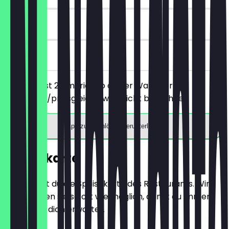
90 Tage
vor Ort
Du bestellst 2 Americano deiner Wahl, der
günstigere/preisgleiche wird nicht berechnet.
App zum Einlösen herunterladen
Speisekarte
Hier findest du die Speisekarte des Restaurants. Wir
aktualisieren sie so oft wie möglich, damit du immer
weißt, was dich erwartet.