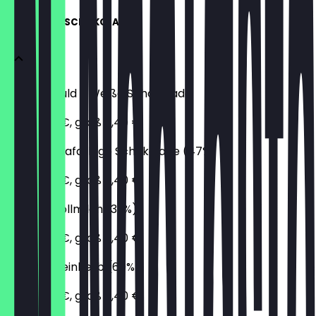
HEIßE TRINKSCHOKOLADEN
Die Unschuld - Weiße Schokolade
klein 4,30 €, groß 5,40 €
Ruby - Rosafarbige Schokolade (47%)
klein 4,30 €, groß 5,40 €
Arriba - Vollmilch (39%)
klein 4,30 €, groß 5,40 €
Ghana - Feinherb (60%)
klein 4,30 €, groß 5,40 €