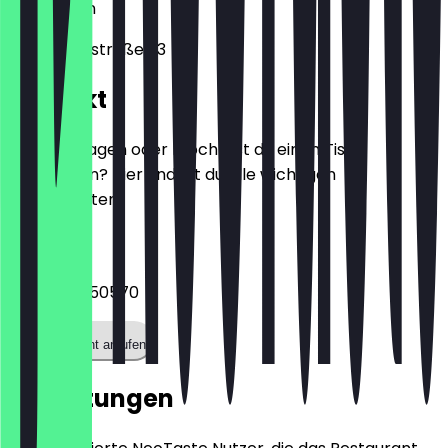
50667
Köln
Gertrudenstraße 23
Kontakt
Hast du Fragen oder möchtest du einen Tisch
reservieren? Hier findest du alle wichtigen
Kontaktdaten.
Telefon
+4922127250570
Restaurant anrufen
Bewertungen