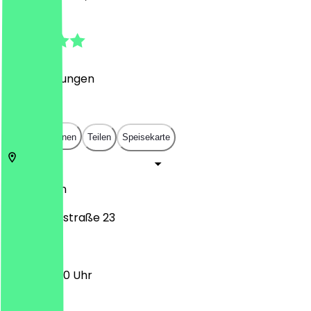
5.0
(
99
Bewertungen
)
€
€
€
€
In App öffnen
Teilen
Speisekarte
50667
Köln
Gertrudenstraße 23
10:00 - 18:00 Uhr