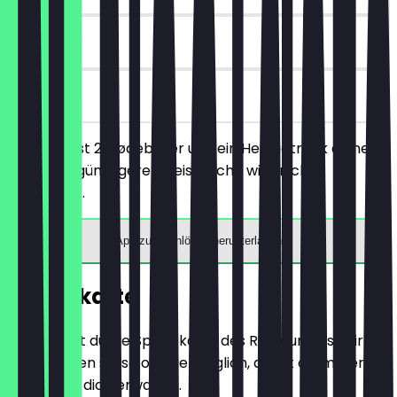
90 Tage
vor Ort
Du bestellst 2 Flødeboller und ein Heißgetränk deiner
Wahl, der günstigere/preisgleiche wird nicht
berechnet.
App zum Einlösen herunterladen
Speisekarte
Hier findest du die Speisekarte des Restaurants. Wir
aktualisieren sie so oft wie möglich, damit du immer
weißt, was dich erwartet.