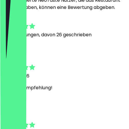
Nur registrierte NeoTaste Nutzer, die das Restaurant
besucht haben, können eine Bewertung abgeben.
5.0
99
Bewertungen, davon 26 geschrieben
M
Marius
13. Juni 2026
Absolute Empfehlung!
V
Viktoria