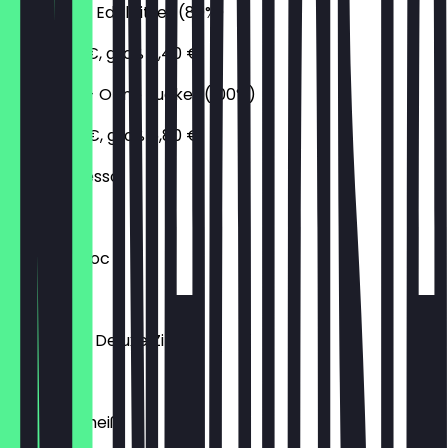
Semanini - Edelbitter (80%)
klein 4,30 €, groß 5,40 €
Purissima - Ohne Zucker (100%)
klein 4,70 €, groß 5,80 €
Schokopresso
€ 5,60
Tripple Choc
€ 6,20
Chocolate Deluxe Zimt
€ 4,70
Eis meets heiß