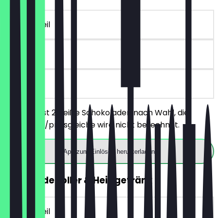
~€ 4 Vorteil
90 Tage
vor Ort
Du bestellst 2 Heiße Schokoladen nach Wahl, die
günstigere/preisgleiche wird nicht berechnet.
App zum Einlösen herunterladen
2für1 Flødeboller & Heißgetränk
~€ 4 Vorteil