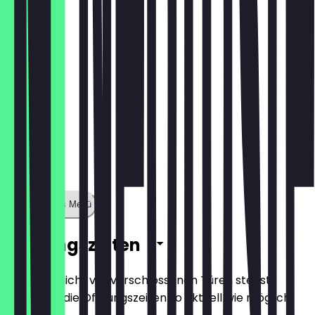
€ 5,00
Zeige ganzes Menü
Öffnungszeiten
Damit du nicht vor verschlossenen Türen stehst,
halten wir die Öffnungszeiten so aktuell wie möglich.