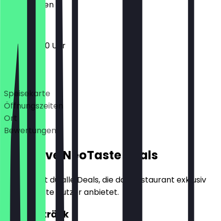
Geschlossen
10:00 - 18:00 Uhr
Deals
Speisekarte
Öffnungszeiten
Ort
Bewertungen
Exklusive NeoTaste Deals
Hier findest du alle Deals, die das Restaurant exklusiv
für NeoTaste Nutzer anbietet.
2für1 Getränk