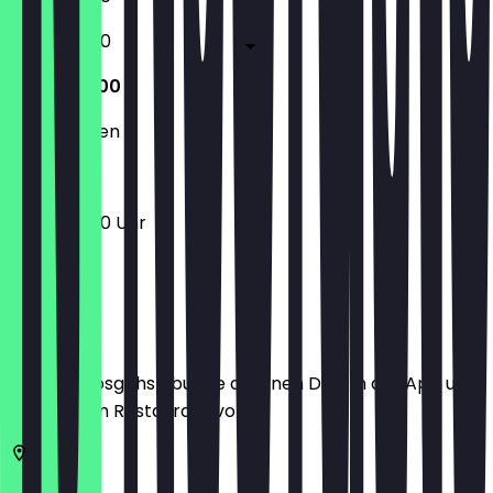
10:00 - 18:00
10:00 - 18:00
Geschlossen
10:00 - 18:00 Uhr
Ort
Bevor du losgehst, buche dir einen Deal in der App und
zeige ihn im Restaurant vor.