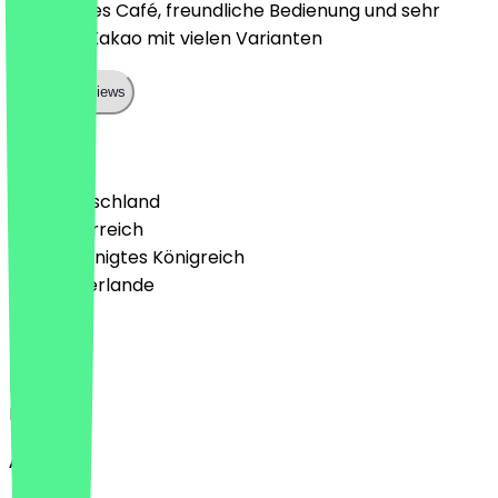
Sehr nettes Café, freundliche Bedienung und sehr
leckerer Kakao mit vielen Varianten
Show all reviews
Land
🇩🇪 Deutschland
🇦🇹 Österreich
🇬🇧 Vereinigtes Königreich
🇳🇱 Niederlande
Sprache
Deutsch
English
About