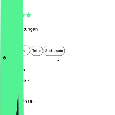
4.9
(
1621
Bewertungen
)
€
€
€
€
In App öffnen
Teilen
Speisekarte
50674
Köln
Roonstraße 71
17:00 - 02:00 Uhr