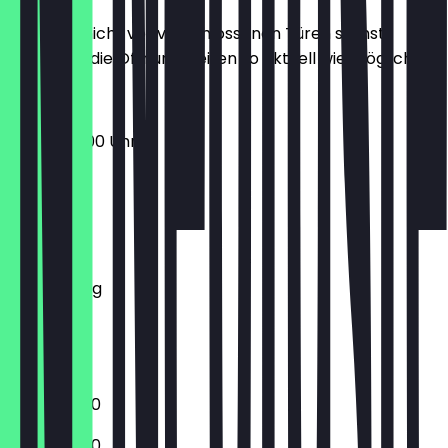
Damit du nicht vor verschlossenen Türen stehst,
halten wir die Öffnungszeiten so aktuell wie möglich.
17:00 - 02:00 Uhr
Montag
Dienstag
Mittwoch
Donnerstag
Freitag
Samstag
Sonntag
17:00 - 01:00
17:00 - 01:00