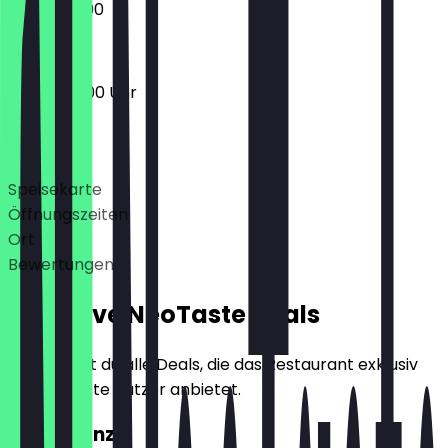
15:00 - 22:00
17:00 - 02:00 Uhr
Deals
Speisekarte
Öffnungszeiten
Ort
Bewertungen
Exklusive NeoTaste Deals
Hier findest du alle Deals, die das Restaurant exklusiv
für NeoTaste Nutzer anbietet.
2für1 Kranz