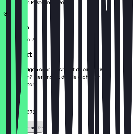
zeige ihn im Restaurant vor.
50674
Köln
Roonstraße 71
Kontakt
Hast du Fragen oder möchtest du einen Tisch
reservieren? Hier findest du alle wichtigen
Kontaktdaten.
Telefon
022156093670
Restaurant anrufen