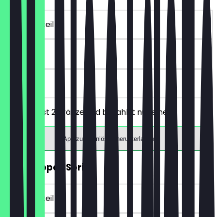
~€ 20 Vorteil
90 Tage
vor Ort
Du bestellst 2 Kränze und bezahlst nur einen.
App zum Einlösen herunterladen
2für1 Zappes Spritz
~€ 20 Vorteil