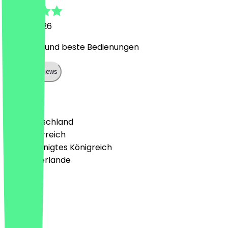
22. Mai 2026
Beste Bar und beste Bedienungen
Show all reviews
Land
🇩🇪 Deutschland
🇦🇹 Österreich
🇬🇧 Vereinigtes Königreich
🇳🇱 Niederlande
Sprache
Deutsch
English