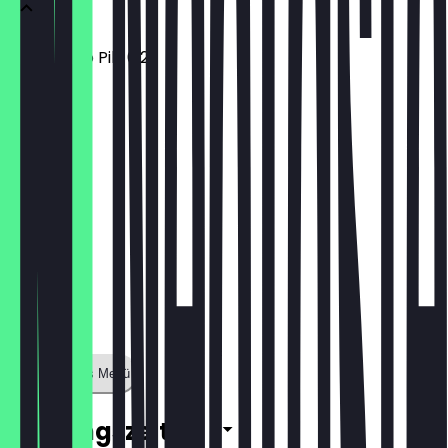
Zappes Bio Pils 0.2l
€ 2,00
Zeige ganzes Menü
Öffnungszeiten