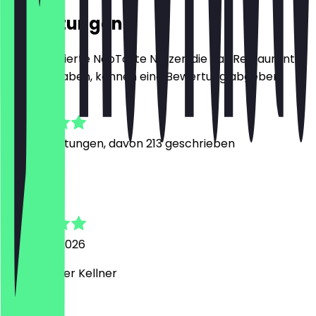
Bewertungen
Nur registrierte NeoTaste Nutzer, die das Restaurant
besucht haben, können eine Bewertung abgeben.
4.9
1621
Bewertungen, davon 213 geschrieben
T
Till
6. August 2026
Mega cooler Kellner
L