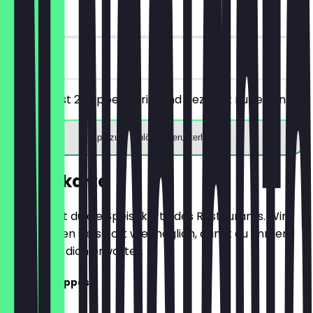
90 Tage
vor Ort
Du bestellst 2 Zappes Spritz und bezahlst nur einen.
App zum Einlösen herunterladen
Speisekarte
Hier findest du die Speisekarte des Restaurants. Wir
aktualisieren sie so oft wie möglich, damit du immer
weißt, was dich erwartet.
Schlecki Zappes