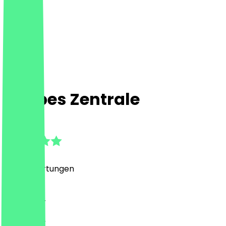
Zappes Zentrale
4.9
(
1621
Bewertungen
)
Drinks, Bar
Drinks, Bar