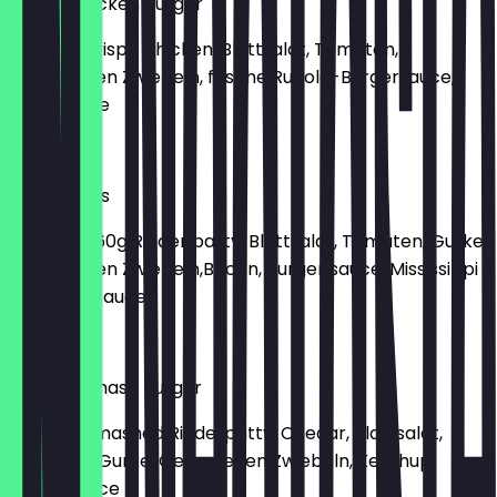
Crispy Chicken Burger
Mit 135g Crispy Chicken, Blattsalat, Tomaten,
Gebratenen Zwiebeln, frische Rucola-Burgersauce,
Joppisauce
€ 9,50
Bacon Eggs
Mit Eggs, 160g Rinder patty, Blattsalat, Tomaten, Gurke,
Gebratenen Zwiebeln,Bacon, Burger sauce, Mississippi
Potatoes Sauce
€ 9,50
Cheese Smash Burger
Mit 160g Smashed Rinderpatty, Chedar, Blattsalat,
Tomaten, Gurke, Gebratenen Zwiebeln, Ketchup,
Burgersauce