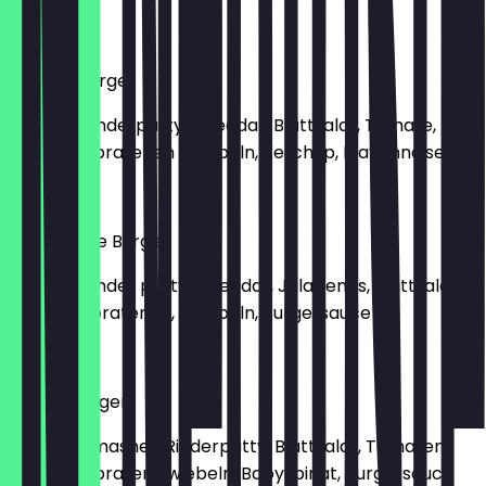
€ 9,50
Cheese Burger
Mit 160g Rinderpatty, Cheddar, Blattsalat, Tomate,
Gurke, Gebratenen Zwiebeln, Ketchup, Mayonnaise
€ 9,00
Hot'Cheese Burger
Mit 160g Rinder patty, Cheddar, Jalapenos, Blattsalat,
Gurke, gebratenen, Zwiebeln, Burgersauce
€ 9,00
Smash Burger
Mit 160g Smashed Rinderpatty, Blattsalat, Tomaten,
Gurke, Gebraten Zwiebeln, Babyspinat, Burgersauce