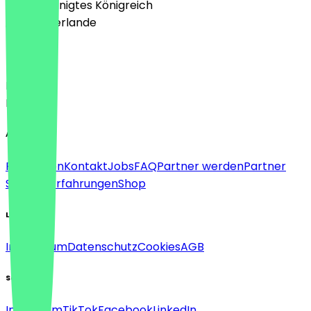
🇬🇧 Vereinigtes Königreich
🇳🇱 Niederlande
Sprache
Deutsch
English
About
Für Firmen
Kontakt
Jobs
FAQ
Partner werden
Partner
Support
Erfahrungen
Shop
Legal
Impressum
Datenschutz
Cookies
AGB
Social
Instagram
TikTok
Facebook
LinkedIn