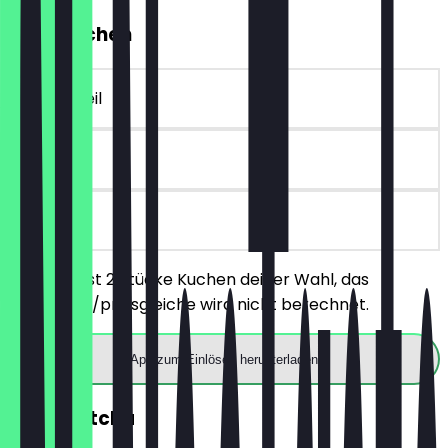
2für1 Kuchen
~€ 5 Vorteil
90 Tage
vor Ort
Du bestellst 2 Stücke Kuchen deiner Wahl, das
günstigere/preisgleiche wird nicht berechnet.
App zum Einlösen herunterladen
2für1 Matcha