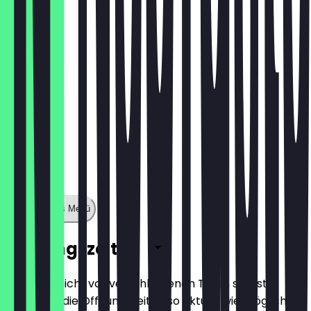
€ 9,50
Zeige ganzes Menü
Öffnungszeiten
Damit du nicht vor verschlossenen Türen stehst,
halten wir die Öffnungszeiten so aktuell wie möglich.