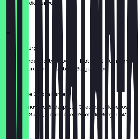
weißt, was dich erwartet.
Burger
Avocado Burger
Mit 160g Rinder patty, Avocado, Blattsalat, Tomaten,
Gurke-Gebratenen Zwiebeln-Burgersauce
€ 10,50
Chili Cheese Smash Burger
Mit 160g Smashed Rinderpatty, Cheddar, Jalapenos,
Blattsalat, Gurke, Gebratenen Zwiebeln, Burgersoße
€ 9,80