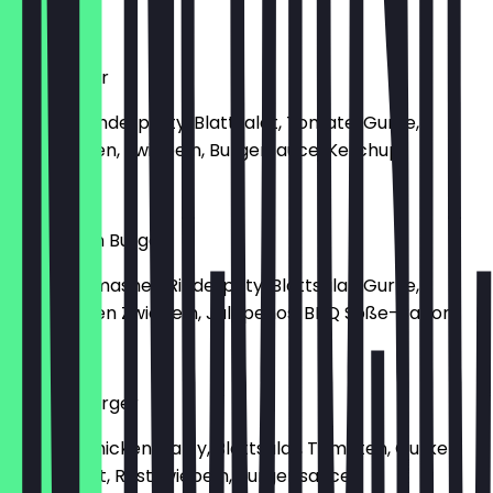
€ 8,90
Hamburger
Mit 160g Rinderpatty, Blattsalat, Tomate, Gurke,
Gebratenen, Zwiebeln, Burgersauce, Ketchup
€ 8,00
BBQ Bacon Burger
Mit 160g Smashed Rinderpaty, Blattsalat, Gurke,
Gebratenen Zwiebeln, Jalapenos, BBQ Soße-Bacon
€ 9,80
Chickenburger
Mit 135g Chicken, Patty, Blattsalat, Tomaten, Gurken,
Babyspinat, Röstzwiebeln, Burger sauce