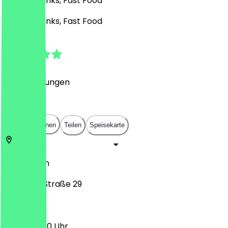
Burger, Drinks, Fast Food
Burger, Drinks, Fast Food
4.5
(
28
Bewertungen
)
€
€
€
€
In App öffnen
Teilen
Speisekarte
50674
Köln
Zülpicher Straße 29
11:00 - 04:00 Uhr