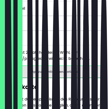
~€ 4 Vorteil
90 Tage
vor Ort
Du bestellst 2 Matchas deiner Wahl, der
günstigere/preisgleiche wird nicht berechnet.
App zum Einlösen herunterladen
Speisekarte
Hier findest du die Speisekarte des Restaurants. Wir
aktualisieren sie so oft wie möglich, damit du immer