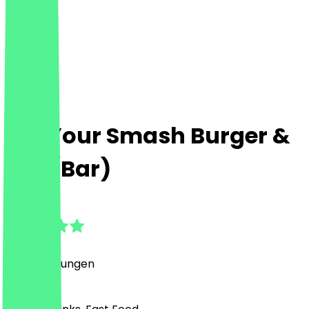
Eat Your Smash Burger &
Bar (Bar)
4.5
(
28
Bewertungen
)