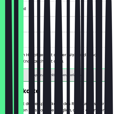
~€ 5 Vorteil
90 Tage
vor Ort
Bestelle ein Hauptgericht deiner Wahl und erhalte
kostenlos Knoblauchbrot dazu.
App zum Einlösen herunterladen
Speisekarte
Hier findest du die Speisekarte des Restaurants. Wir
aktualisieren sie so oft wie möglich, damit du immer