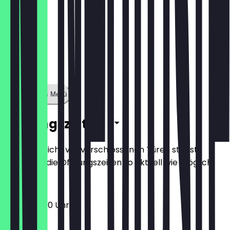
Zeige ganzes Menü
Öffnungszeiten
Damit du nicht vor verschlossenen Türen stehst,
halten wir die Öffnungszeiten so aktuell wie möglich.
12:00 - 23:00 Uhr