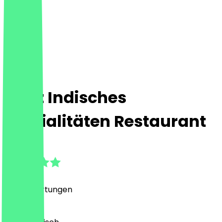
Raaz Indisches
Spezialitäten Restaurant
4.8
(
237
Bewertungen
)