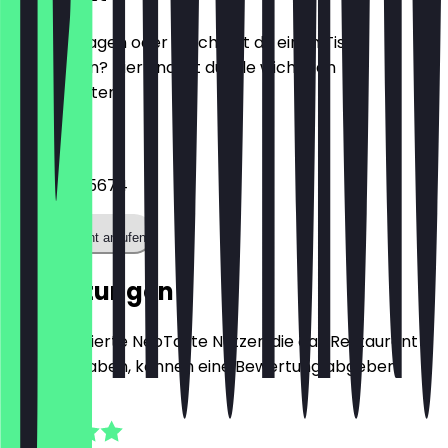
Hast du Fragen oder möchtest du einen Tisch
reservieren? Hier findest du alle wichtigen
Kontaktdaten.
Telefon
0176 70865674
Restaurant anrufen
Bewertungen
Nur registrierte NeoTaste Nutzer, die das Restaurant
besucht haben, können eine Bewertung abgeben.
4.8