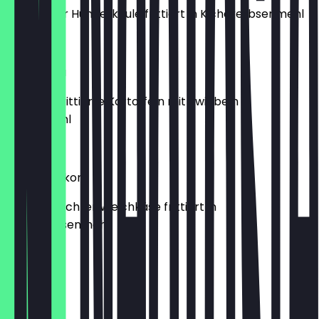
Marinierter Hühnerkeule frittiert in Kichererbsenmehl
€ 6,90
Mix Pakora
Knusprig frittierte Kartoffeln mit Zwiebeln &
Blumenkohl
€ 5,90
Paneer Pakora
Hausgemachter Weichkäse frittiert in
Kichererbsenmehl
€ 5,90