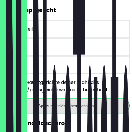
2für1 Hauptgericht
~€ 20 Vorteil
90 Tage
vor Ort
Bestelle 2 Hauptgerichte deiner Wahl, das
günstigere/preisgleiche wird nicht berechnet.
App zum Einlösen herunterladen
GRATIS Knoblauchbrot