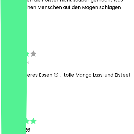
empfindlichen Menschen auf den Magen schlagen
kann.
A
Alexandra
31. Juli 2026
Super leckeres Essen 😋 ... tolle Mango Lassi und Eistee!
👍🏼😎
F
Feray
26. Juli 2026