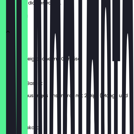
weißt, was dich erwartet.
VORSPEISEN
Samosa
Frittierte Teigtasche mit Gemüse
€ 6,90
Papadam Basket
Ein Korb knuspriges Linsenbrot mit 2 Dips (Mango und
Minze)
€ 4,90
Chicken Pakora