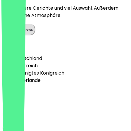
Sehr leckere Gerichte und viel Auswahl. Außerdem
eine schöne Atmosphäre.
Show all reviews
Land
🇩🇪 Deutschland
🇦🇹 Österreich
🇬🇧 Vereinigtes Königreich
🇳🇱 Niederlande
Sprache
Deutsch
English
About