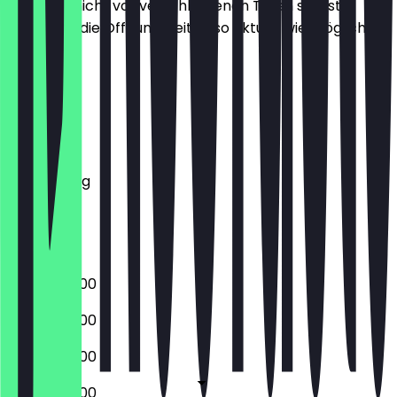
Damit du nicht vor verschlossenen Türen stehst,
halten wir die Öffnungszeiten so aktuell wie möglich.
Montag
Dienstag
Mittwoch
Donnerstag
Freitag
Samstag
Sonntag
09:00 - 20:00
09:00 - 20:00
09:00 - 20:00
09:00 - 20:00