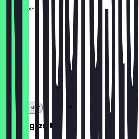
Nuss-Croissant
€ 1,80
Zeige ganzes Menü
Öffnungszeiten