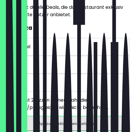
Hier findest du alle Deals, die das Restaurant exklusiv
für NeoTaste Nutzer anbietet.
2für1 Pizza
~€ 4 Vorteil
30 Tage
vor Ort
Du bestellst 2 Pizzen deiner Wahl, die
günstigere/preisgleiche wird nicht berechnet.
App zum Einlösen herunterladen