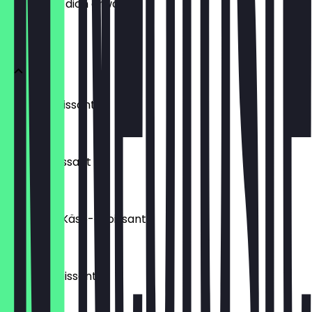
weißt, was dich erwartet.
Croissant
Laugencroissant
€ 1,70
Buttercroissant
€ 1,60
Schinken-Käse-Croissant
€ 1,80
Schokocroissant
€ 1,80