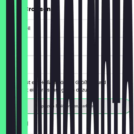
GRATIS Croissant
~€ 2 Vorteil
30 Tage
vor Ort
Du bestellst ein Heißgetränk in Größe M und
bekommst ein Croissant gratis dazu.
App zum Einlösen herunterladen
1€ Brezel