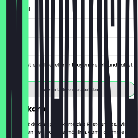
~€ 1 Vorteil
30 Tage
vor Ort
Du bestellst eine Brezel (nur Laugenbrezel) und zahlst
nur 1€.
App zum Einlösen herunterladen
Speisekarte
Hier findest du die Speisekarte des Restaurants. Wir
aktualisieren sie so oft wie möglich, damit du immer