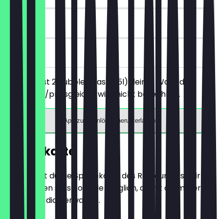
30 Tage
vor Ort
Du bestellst 2 Bubble Teas (0,5l) deiner Wahl, der
günstigere/preisgleiche wird nicht berechnet.
App zum Einlösen herunterladen
Speisekarte
Hier findest du die Speisekarte des Restaurants. Wir
aktualisieren sie so oft wie möglich, damit du immer
weißt, was dich erwartet.