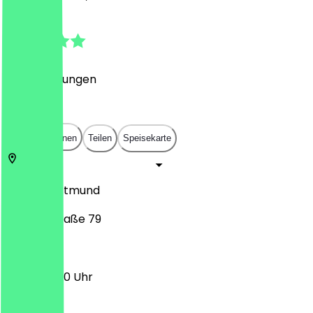
4.6
(
58
Bewertungen
)
€
€
€
€
In App öffnen
Teilen
Speisekarte
44225
Dortmund
Harkortstraße 79
14:00 - 21:00 Uhr