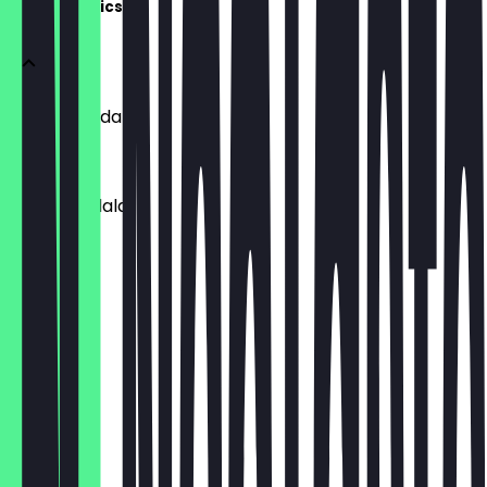
Fresh Classics
White Mandala
€ 2,00
Dark Mandala
€ 2,00
Mr. Snow
€ 2,00
Red Lines
€ 2,00
Pistacci