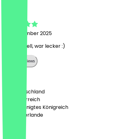
Daniel
27. September 2025
Ging schnell, war lecker :)
Show all reviews
Land
🇩🇪 Deutschland
🇦🇹 Österreich
🇬🇧 Vereinigtes Königreich
🇳🇱 Niederlande
Sprache