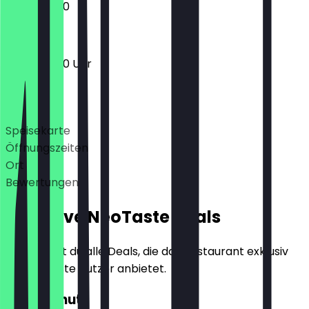
14:00 - 21:00
14:00 - 21:00 Uhr
Deals
Speisekarte
Öffnungszeiten
Ort
Bewertungen
Exklusive NeoTaste Deals
Hier findest du alle Deals, die das Restaurant exklusiv
für NeoTaste Nutzer anbietet.
2für1 Donut