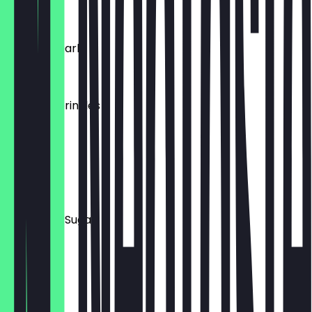
€ 2,00
Hazelnut Dark
€ 2,00
Unicorn Sprinkles
€ 2,00
Mrs. Coco
€ 2,00
Cinnamon Sugar
€ 2,00
Mr. Coco
€ 2,00