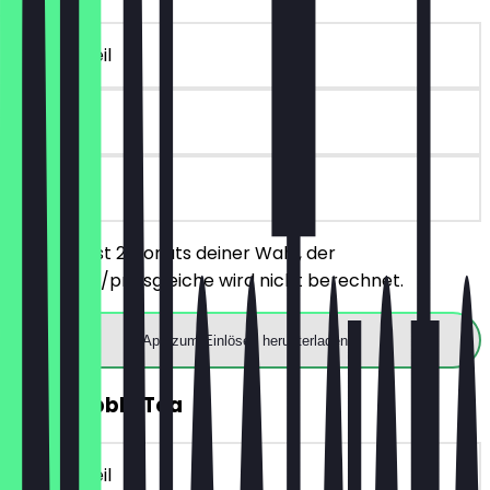
~€ 8 Vorteil
30 Tage
vor Ort
Du bestellst 2 Donuts deiner Wahl, der
günstigere/preisgleiche wird nicht berechnet.
App zum Einlösen herunterladen
2für1 Bubble Tea
~€ 8 Vorteil