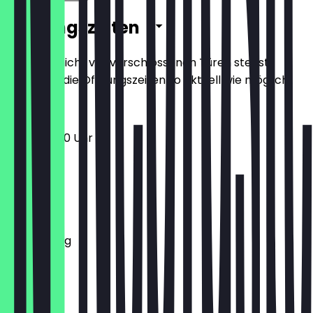
Öffnungszeiten
Damit du nicht vor verschlossenen Türen stehst,
halten wir die Öffnungszeiten so aktuell wie möglich.
14:00 - 21:00 Uhr
Montag
Dienstag
Mittwoch
Donnerstag
Freitag
Samstag
Sonntag