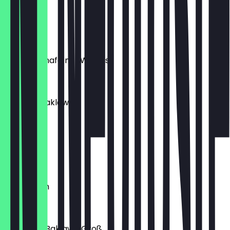
1 Stück
€ 3,50
Turkish kunafe mit Walnuss
€ 7,00
Syrische Baklawa
€ 12,00
Hariseh
€ 6,00
Mabromeh
€ 12,50
Türkische Baklawa Groß