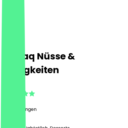
Zawaq Nüsse &
Süßigkeiten
4.3
(
6
Bewertungen
)