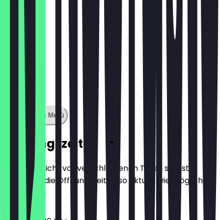
Zeige ganzes Menü
Öffnungszeiten
Damit du nicht vor verschlossenen Türen stehst,
halten wir die Öffnungszeiten so aktuell wie möglich.