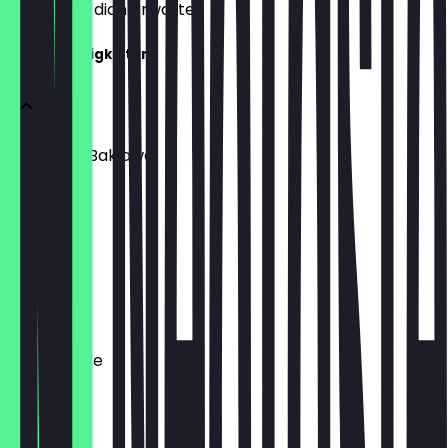
weißt, was dich erwartet.
Zawaq Süßigkeiten
Türkische Baklawa
250 g
€ 7,00
Keks Mix
€ 7,50
Vogel Neste
€ 12,00
Faysali