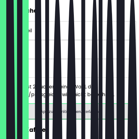
2für1 Kuchen
~€ 4 Vorteil
30 Tage
vor Ort
Du bestellst 2 Kuchen deiner Wahl, der
günstigere/preisgleiche wird nicht berechnet.
App zum Einlösen herunterladen
GRATIS Kaffee