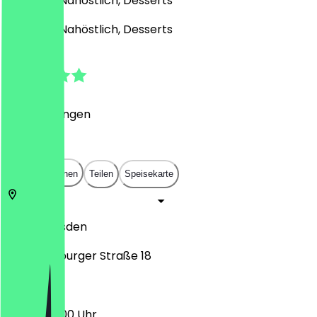
Bäckerei, Nahöstlich, Desserts
Bäckerei, Nahöstlich, Desserts
4.3
(
6
Bewertungen
)
€
€
€
€
In App öffnen
Teilen
Speisekarte
01069
Dresden
St. Petersburger Straße 18
10:00 - 20:00 Uhr