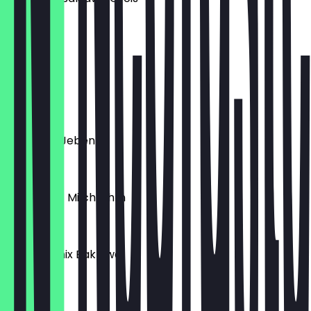
1 Stück
€ 3,00
Layali
€ 6,00
Halawit El Jeben
€ 13,00
Kunafe mit Milchrahm
€ 8,00
Syrische mix Baklawa
€ 12,00