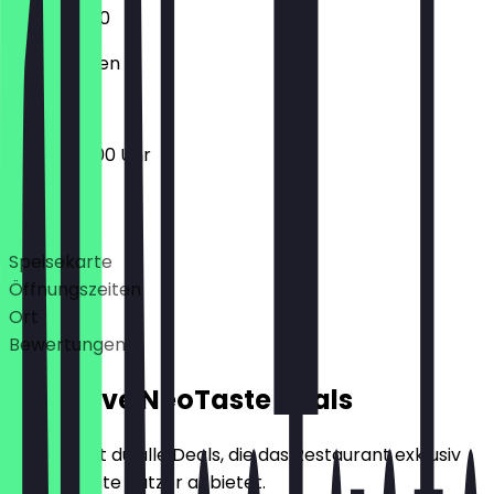
10:00 - 21:00
Geschlossen
10:00 - 20:00 Uhr
Deals
Speisekarte
Öffnungszeiten
Ort
Bewertungen
Exklusive NeoTaste Deals
Hier findest du alle Deals, die das Restaurant exklusiv
für NeoTaste Nutzer anbietet.