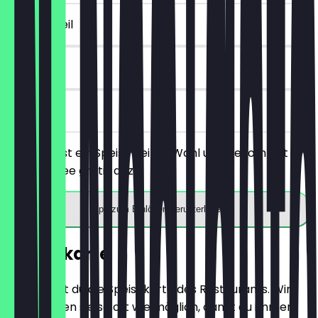
~€ 4 Vorteil
6 Tage
vor Ort
Du bestellst ein Speise deiner Wahl und bekommst
einen Kaffee gratis dazu.
App zum Einlösen herunterladen
Speisekarte
Hier findest du die Speisekarte des Restaurants. Wir
aktualisieren sie so oft wie möglich, damit du immer