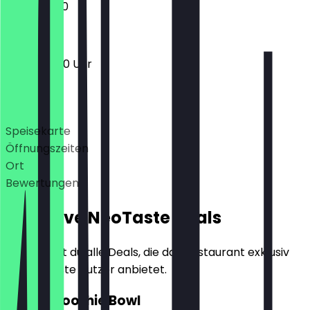
10:30 - 15:30
10:00 - 16:00 Uhr
Deals
Speisekarte
Öffnungszeiten
Ort
Bewertungen
Exklusive NeoTaste Deals
Hier findest du alle Deals, die das Restaurant exklusiv
für NeoTaste Nutzer anbietet.
2für1 Smoothie Bowl