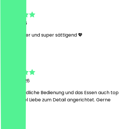
Nadia
7. Mai 2026
Mega lecker und super sättigend 💖
A
Alissa
6. April 2026
Sehr freundliche Bedienung und das Essen auch top
und mit viel Liebe zum Detail angerichtet. Gerne
wieder.
L