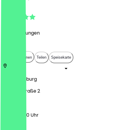
4.9
(
113
Bewertungen
)
€
€
€
€
In App öffnen
Teilen
Speisekarte
47166
Duisburg
Rathausstraße 2
10:00 - 16:00 Uhr