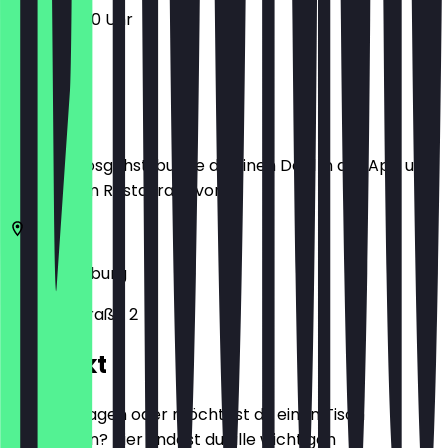
10:00 - 16:00 Uhr
Ort
Bevor du losgehst, buche dir einen Deal in der App und
zeige ihn im Restaurant vor.
47166
Duisburg
Rathausstraße 2
Kontakt
Hast du Fragen oder möchtest du einen Tisch
reservieren? Hier findest du alle wichtigen