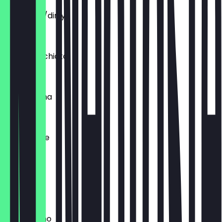
Chai Latte/dirty
€ 4,50
Latte Macchiato
€ 3,90
Cafe Crema
€ 2,90
Milchkaffee
€ 3,70
Mocca
€ 4,50
Cappuccino