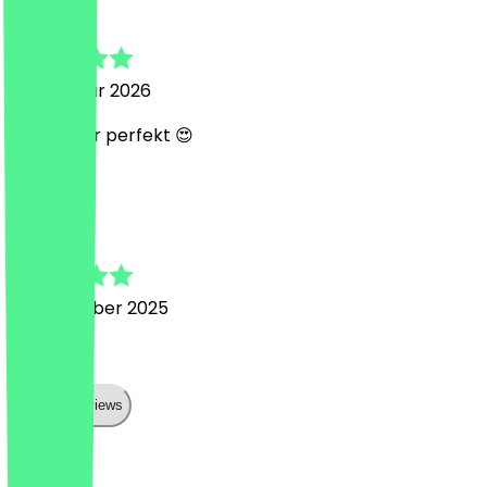
Liza
20. Februar 2026
Wie immer perfekt 😍
B
Basaran
12. November 2025
🤩
Show all reviews
Land