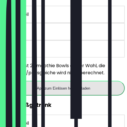
~€ 9 Vorteil
90 Tage
vor Ort
Du bestellst 2 Smoothie Bowls deiner Wahl, die
günstigere/preisgleiche wird nicht berechnet.
App zum Einlösen herunterladen
2für1 Heißgetränk
~€ 5 Vorteil