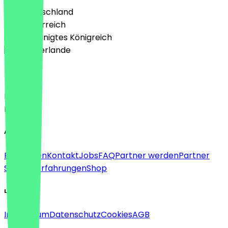
🇩🇪 Deutschland
🇦🇹 Österreich
🇬🇧 Vereinigtes Königreich
🇳🇱 Niederlande
Sprache
Deutsch
English
About
Für Firmen
Kontakt
Jobs
FAQ
Partner werden
Partner
Support
Erfahrungen
Shop
Legal
Impressum
Datenschutz
Cookies
AGB