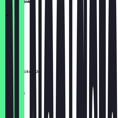
Heiße Getränke
Espresso
€ 2,20
Flat White
€ 3,70
Weiße Schokolade
€ 4,50
Americano
€ 3,20
Kakao