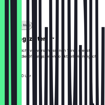
Zeige ganzes Menü
Öffnungszeiten
Damit du nicht vor verschlossenen Türen stehst,
halten wir die Öffnungszeiten so aktuell wie möglich.
10:00 - 16:00 Uhr
Montag
Dienstag
Mittwoch