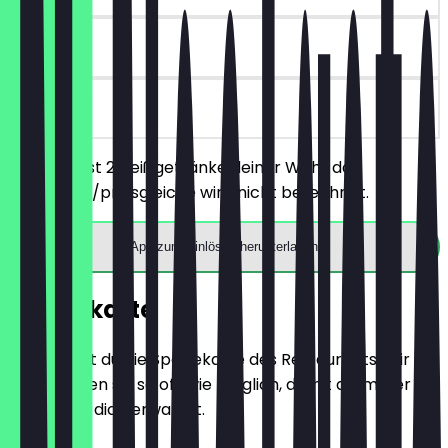
30 Tage
vor Ort
Du bestellst 2 Heißgetränke deiner Wahl, das
günstigere/preisgleiche wird nicht berechnet.
App zum Einlösen herunterladen
Speisekarte
Hier findest du die Speisekarte des Restaurants. Wir
aktualisieren sie so oft wie möglich, damit du immer
weißt, was dich erwartet.