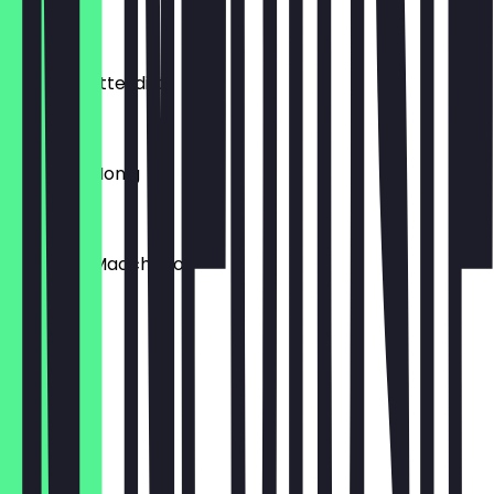
€ 3,40
Matcha Latte/dirty
€ 4,50
Milch mit Honig
€ 3,50
Espresso Macchiato
€ 2,70