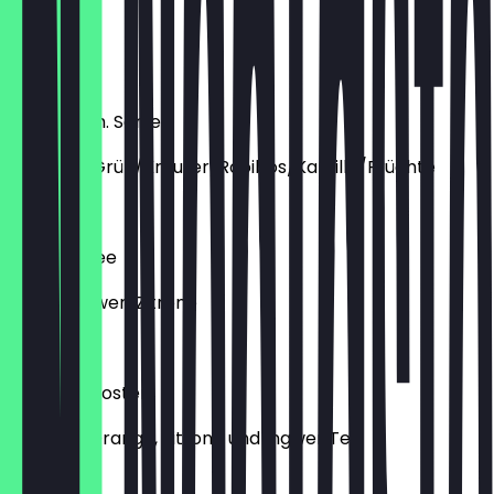
Sahne
€ 3,50
Tee versch. Sorten
Schwarz/Grün/Kräuter/Rooibos/Kamille/Früchte
€ 2,60
Frischer Tee
Minze/Ingwer/Zitrone
€ 3,40
Vitamin Booster
fr. Minze, Orange, Zitrone und Ingwer Tee
€ 3,90