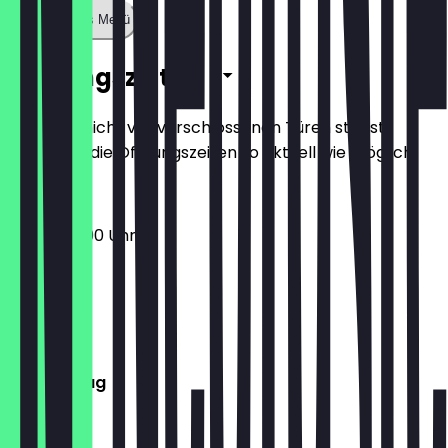
Zeige ganzes Menü
Öffnungszeiten
Damit du nicht vor verschlossenen Türen stehst,
halten wir die Öffnungszeiten so aktuell wie möglich.
16:00 - 22:00 Uhr
Montag
Dienstag
Mittwoch
Donnerstag
Freitag
Samstag