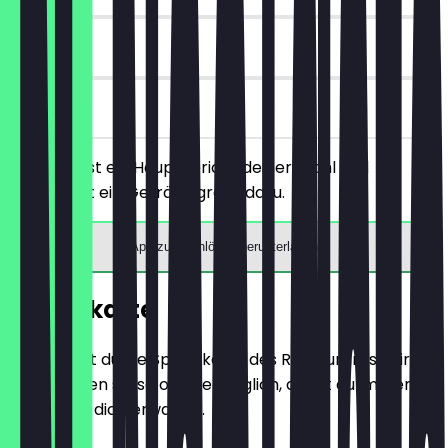
30 Tage
vor Ort
Du bestellst ein Hauptgericht deiner Wahl und
bekommst ein Getränk gratis dazu.
App zum Einlösen herunterladen
Speisekarte
Hier findest du die Speisekarte des Restaurants. Wir
aktualisieren sie so oft wie möglich, damit du immer
weißt, was dich erwartet.