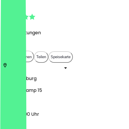
4.9
(
315
Bewertungen
)
€
€
€
€
In App öffnen
Teilen
Speisekarte
47166
Duisburg
Im Birkenkamp 15
16:00 - 22:00 Uhr