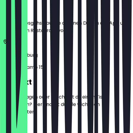
Ort
Bevor du losgehst, buche dir einen Deal in der App und
zeige ihn im Restaurant vor.
47166
Duisburg
Im Birkenkamp 15
Kontakt
Hast du Fragen oder möchtest du einen Tisch
reservieren? Hier findest du alle wichtigen
Kontaktdaten.
Telefon