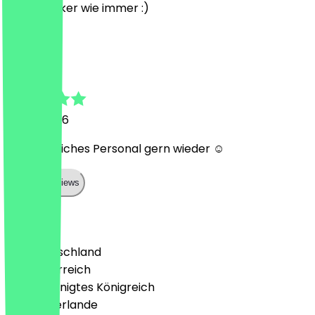
Super Lecker wie immer :)
S
Sea
14. Juli 2026
Sehr herzliches Personal gern wieder ☺️
Show all reviews
Land
🇩🇪 Deutschland
🇦🇹 Österreich
🇬🇧 Vereinigtes Königreich
🇳🇱 Niederlande