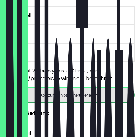
~€ 8 Vorteil
90 Tage
vor Ort
Du bestellst 2 Cheesy Pasta Classic, das
günstigere/preisgleiche wird nicht berechnet.
App zum Einlösen herunterladen
GRATIS Getränk
~€ 3 Vorteil