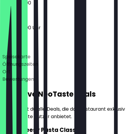
16:00 - 22:00
16:00 - 22:00 Uhr
Deals
Speisekarte
Öffnungszeiten
Ort
Bewertungen
Exklusive NeoTaste Deals
Hier findest du alle Deals, die das Restaurant exklusiv
für NeoTaste Nutzer anbietet.
2für1 Cheesy Pasta Classic