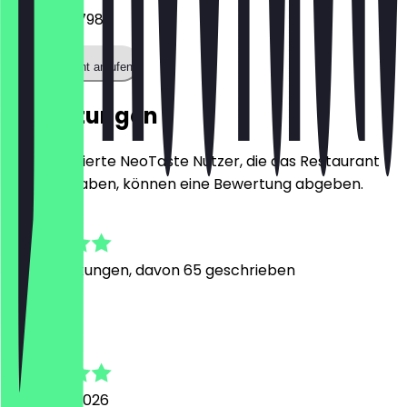
0203 71347986
Restaurant anrufen
Bewertungen
Nur registrierte NeoTaste Nutzer, die das Restaurant
besucht haben, können eine Bewertung abgeben.
4.9
315
Bewertungen, davon 65 geschrieben
L
Liza
3. August 2026