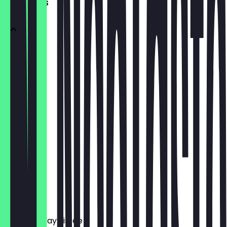
SOFTDRINKS
Cola
€ 2,90
MezzoMix
€ 2,90
Fanta
€ 2,90
Sprite
€ 2,90
Elephant Bay Eistee