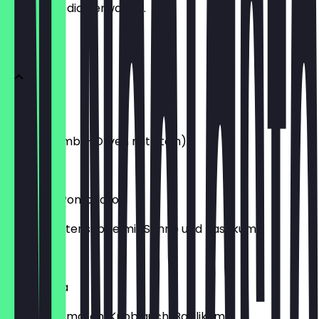
weißt, was dich erwartet.
Antipasti
Olive verdi
(Grüne Jumbo-Oliven mit Stein)
€ 4,95
Crema di Pomodoro
(ital. Tomatensuppe mit Sahne und Basilikum)
€ 6,95
Bruschetta
(frische Tomaten, Knoblauch, Basilikum)