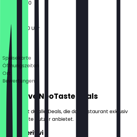
12:00 - 23:00
11:30 - 23:00 Uhr
Deals
Speisekarte
Öffnungszeiten
Ort
Bewertungen
Exklusive NeoTaste Deals
Hier findest du alle Deals, die das Restaurant exklusiv
für NeoTaste Nutzer anbietet.
2für1 Aperitivi