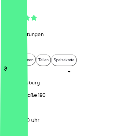
4.7
(
174
Bewertungen
)
€
€
€
€
In App öffnen
Teilen
Speisekarte
47059
Duisburg
Schifferstraße 190
11:30 - 23:00 Uhr