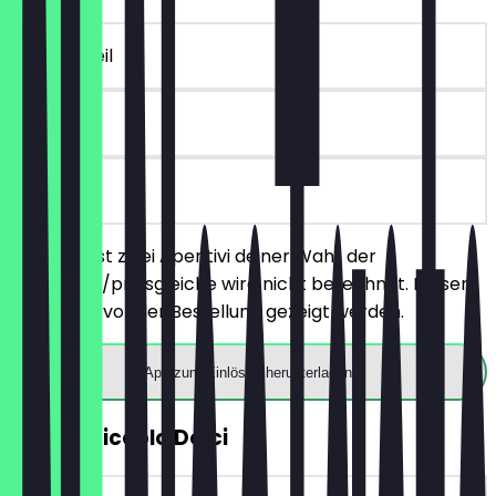
~€ 7 Vorteil
6 Tage
vor Ort
Du bestellst zwei Aperitivi deiner Wahl, der
günstigere/preisgleiche wird nicht berechnet. Dieser
Deal muss vor der Bestellung gezeigt werden.
App zum Einlösen herunterladen
GRATIS Piccolo Dolci