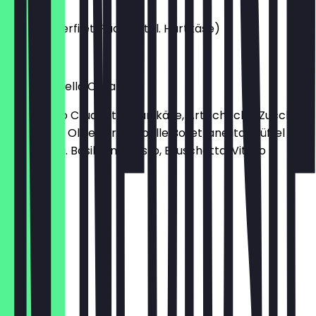
(vom Rinderfilet, Rucola, ital. Hartkäse)
€ 14,95
Antipasti della Casa
(Prosciutto Crudo, ital. Hartkäse, Artischocke, Zucchini,
Aubergine, Olive verdi, Cipolle Borettane ital. Büffel -
Mozzarella. Basilikum-Pesto, Bruschetta, Vitello
Tonnato)
€ 22,95