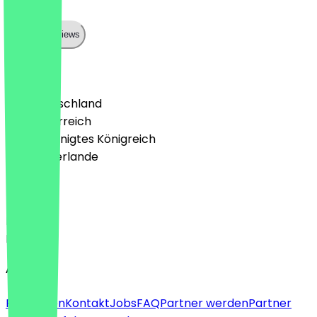
Sehr gut!
Show all reviews
Land
🇩🇪 Deutschland
🇦🇹 Österreich
🇬🇧 Vereinigtes Königreich
🇳🇱 Niederlande
Sprache
Deutsch
English
About
Für Firmen
Kontakt
Jobs
FAQ
Partner werden
Partner