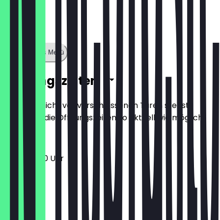
Zeige ganzes Menü
Öffnungszeiten
Damit du nicht vor verschlossenen Türen stehst,
halten wir die Öffnungszeiten so aktuell wie möglich.
11:30 - 23:00 Uhr
Montag
Dienstag
Mittwoch