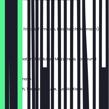
€ 6,95
Pizza Pane
(Pizzabrot, frische Tomaten, Knoblauch, Rosmarin)
€ 8,50
Caprese
(Kirschtomaten, ital. Büffel-Mozzarella, Basilikum)
€ 9,95
Vitello Tonnato
(Kalbfleisch, Thunfischsauce, Rucola, Kapern)
€ 12,95
Carpaccio