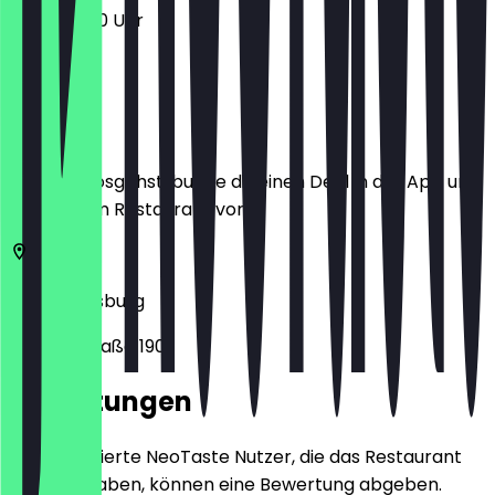
11:30 - 23:00 Uhr
Ort
Bevor du losgehst, buche dir einen Deal in der App und
zeige ihn im Restaurant vor.
47059
Duisburg
Schifferstraße 190
Bewertungen
Nur registrierte NeoTaste Nutzer, die das Restaurant
besucht haben, können eine Bewertung abgeben.