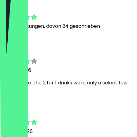
4.7
174
Bewertungen, davon 24 geschrieben
C
Christina
24. Juli 2026
nice service. the 2 for 1 drinks were only a select few.
W
Wolfgang
19. April 2026