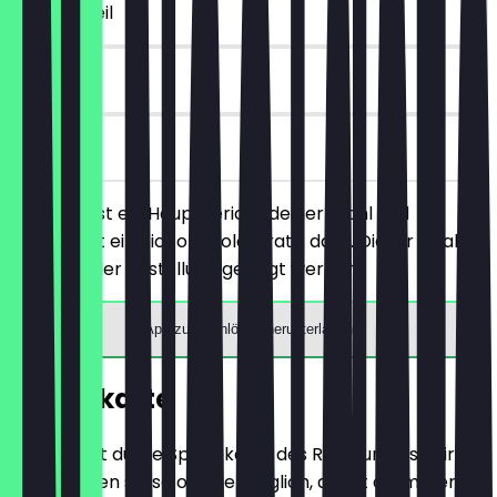
~€ 7 Vorteil
6 Tage
vor Ort
Du bestellst ein Hauptgericht deiner Wahl und
bekommst ein Piccolo Dolci gratis dazu. Dieser Deal
muss vor der Bestellung gezeigt werden.
App zum Einlösen herunterladen
Speisekarte
Hier findest du die Speisekarte des Restaurants. Wir
aktualisieren sie so oft wie möglich, damit du immer