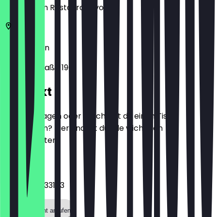
zeige ihn im Restaurant vor.
45138
Essen
Steeler Straße 196
Kontakt
Hast du Fragen oder möchtest du einen Tisch
reservieren? Hier findest du alle wichtigen
Kontaktdaten.
Telefon
+4920175933103
Restaurant anrufen