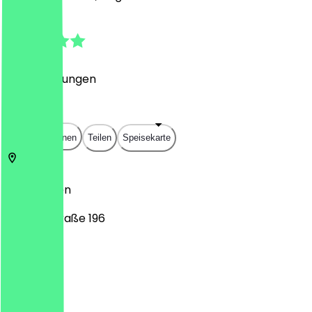
5.0
(
50
Bewertungen
)
€
€
€
€
In App öffnen
Teilen
Speisekarte
45138
Essen
Steeler Straße 196
Montag
Dienstag