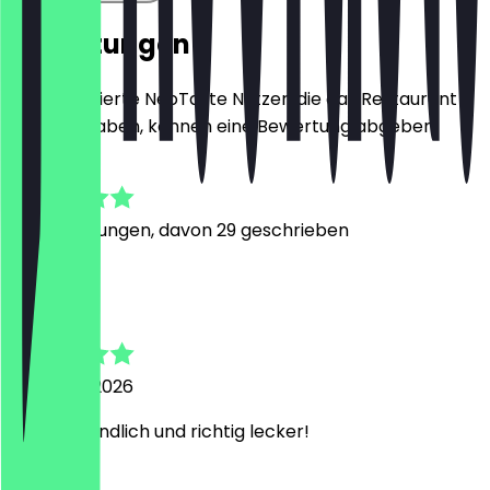
Bewertungen
Nur registrierte NeoTaste Nutzer, die das Restaurant
besucht haben, können eine Bewertung abgeben.
5.0
50
Bewertungen, davon 29 geschrieben
M
Marlon
4. August 2026
Super freundlich und richtig lecker!
H