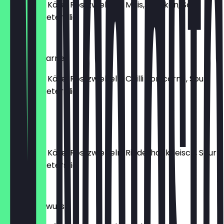
Kartoffeln, Käse, Röstzwiebeln, Mais, Chicken, Sour
Cream & Petersilie
€ 7,95
Chilli con carne
Kartoffeln, Käse, Röstzwiebeln, Chilli con carne, Sour
Cream & Petersilie
€ 7,95
Beef
Kartoffeln, Käse, Röstzwiebeln, Rinderhackfleisch, Sour
Cream & Petersilie
€ 7,95
Knoblauchwurst