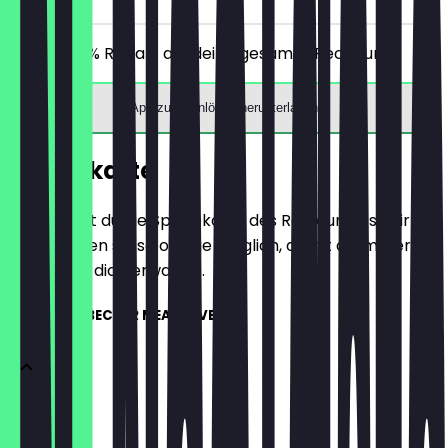
Erhalte 30% Rabatt auf deine gesamte Rechnung!
App zum Einlösen herunterladen
Speisekarte
Hier findest du die Speisekarte des Restaurants. Wir
aktualisieren sie so oft wie möglich, damit du immer
weißt, was dich erwartet.
KARTOFFELBECHER MEATLOVER
Chicken