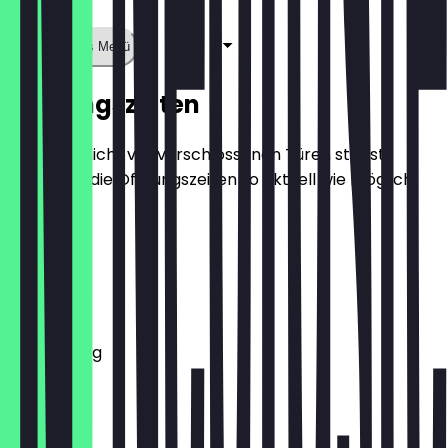
Zeige ganzes Menü
Öffnungszeiten
Damit du nicht vor verschlossenen Türen stehst,
halten wir die Öffnungszeiten so aktuell wie möglich.
Montag
Dienstag
Mittwoch
Donnerstag
Freitag
Samstag
Sonntag