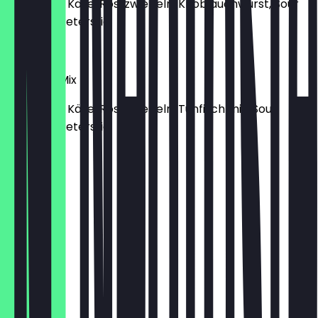
Kartoffeln, Käse, Röstzwiebeln, Knoblauchwurst, Sour
Cream & Petersilie
€ 7,95
Tunfisch-Mix
Kartoffeln, Käse, Röstzwiebeln, Tunfisch mix, Sour
Cream & Petersilie
€ 7,95