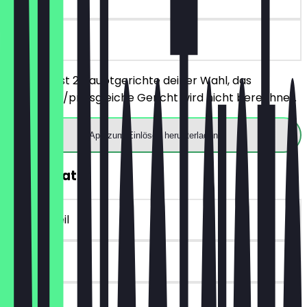
vor Ort
Du bestellst 2 Hauptgerichte deiner Wahl, das
günstigere/preisgleiche Gericht wird nicht berechnet.
App zum Einlösen herunterladen
30% Rabatt
~€ 3 Vorteil
30 Tage
vor Ort