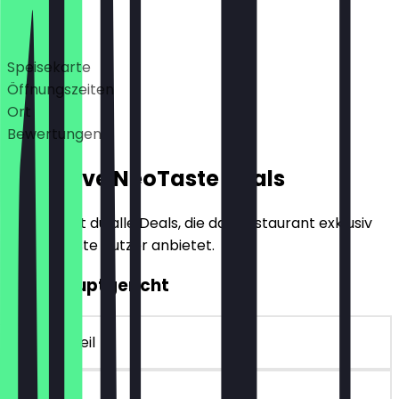
Deals
Speisekarte
Öffnungszeiten
Ort
Bewertungen
Exklusive NeoTaste Deals
Hier findest du alle Deals, die das Restaurant exklusiv
für NeoTaste Nutzer anbietet.
2für1 Hauptgericht
~€ 10 Vorteil
30 Tage