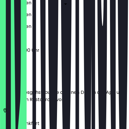
Geschlossen
Geschlossen
Geschlossen
08:30 - 16:00 Uhr
Ort
Bevor du losgehst, buche dir einen Deal in der App und
zeige ihn im Restaurant vor.
60486
Frankfurt