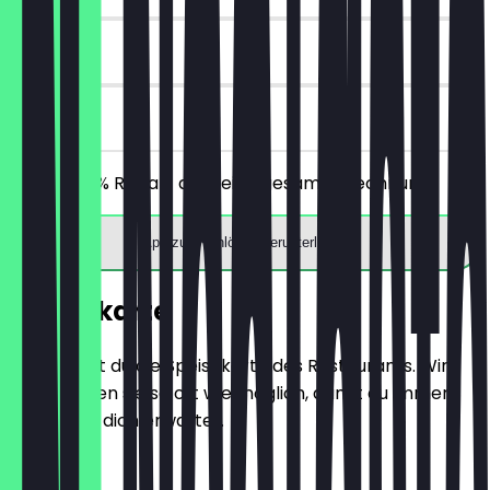
30 Tage
vor Ort
Erhalte 30% Rabatt auf deine gesamte Rechnung!
App zum Einlösen herunterladen
Speisekarte
Hier findest du die Speisekarte des Restaurants. Wir
aktualisieren sie so oft wie möglich, damit du immer
weißt, was dich erwartet.
EGG DROPS