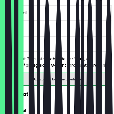
~€ 16 Vorteil
30 Tage
vor Ort
Du bestellst 2 Hauptgerichte deiner Wahl, das
günstigere/preisgleiche Gericht wird nicht berechnet.
App zum Einlösen herunterladen
30% Rabatt
~€ 5 Vorteil