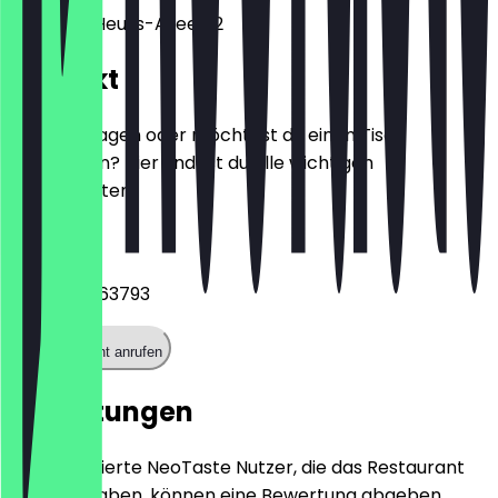
Theodor-Heuss-Allee 112
Kontakt
Hast du Fragen oder möchtest du einen Tisch
reservieren? Hier findest du alle wichtigen
Kontaktdaten.
Telefon
+4917615763793
Restaurant anrufen
Bewertungen
Nur registrierte NeoTaste Nutzer, die das Restaurant
besucht haben, können eine Bewertung abgeben.