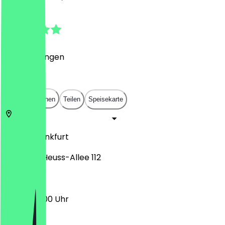
4.3
(
6
Bewertungen
)
€
€
€
€
In App öffnen
Teilen
Speisekarte
60486
Frankfurt
Theodor-Heuss-Allee 112
08:30 - 16:00 Uhr