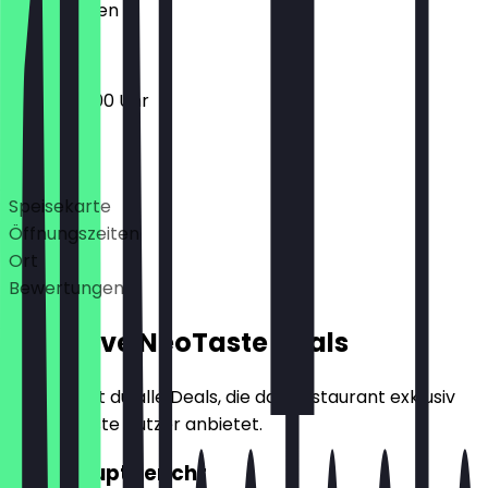
Geschlossen
08:30 - 16:00 Uhr
Deals
Speisekarte
Öffnungszeiten
Ort
Bewertungen
Exklusive NeoTaste Deals
Hier findest du alle Deals, die das Restaurant exklusiv
für NeoTaste Nutzer anbietet.
2für1 Hauptgericht