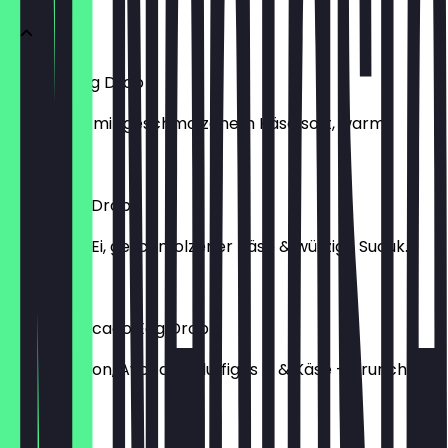
Cheesy Egg Drop
Fluffiges Ei mit geschmolzenem Käse soft, warm
€ 13,90
Sucuk Egg Drop
Flaumiges Ei, geschmolzener Käse & würzige Sucuk.
€ 14,90
Bacon Avocado Egg Drop
Crispy Bacon, Avocado, fluffiges Ei & Käse – brunch
goals.
€ 14,70