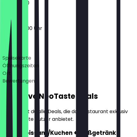
11:00 - 17:00
08:00 - 17:00 Uhr
Deals
Speisekarte
Öffnungszeiten
Ort
Bewertungen
Exklusive NeoTaste Deals
Hier findest du alle Deals, die das Restaurant exklusiv
für NeoTaste Nutzer anbietet.
2für1 Croissant/Kuchen + Heißgetränk