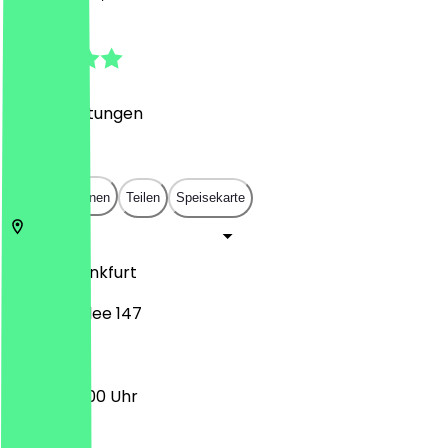
5.0
(
168
Bewertungen
)
€
€
€
€
In App öffnen
Teilen
Speisekarte
60486
Frankfurt
Europa-Allee 147
08:00 - 17:00 Uhr