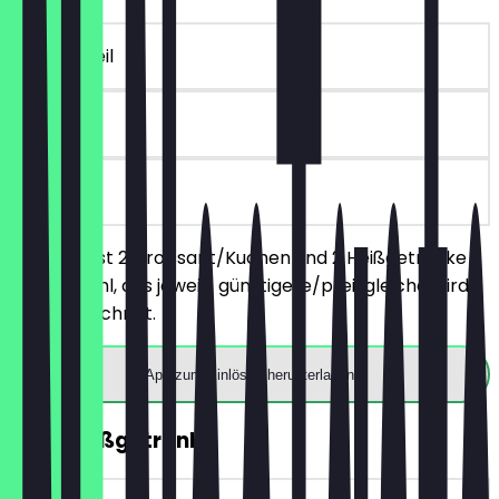
~€ 6 Vorteil
30 Tage
vor Ort
Du bestellst 2 Croissant/Kuchen und 2 Heißgetränke
deiner Wahl, das jeweils günstigere/preisgleiche wird
nicht berechnet.
App zum Einlösen herunterladen
2für1 Heißgetränk