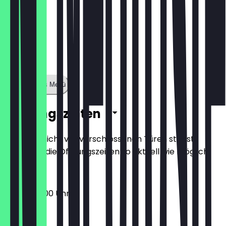
Zeige ganzes Menü
Öffnungszeiten
Damit du nicht vor verschlossenen Türen stehst,
halten wir die Öffnungszeiten so aktuell wie möglich.
08:00 - 17:00 Uhr