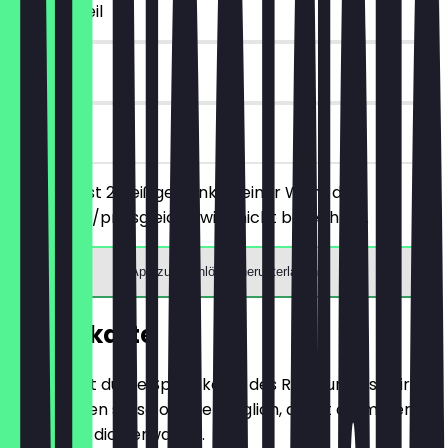
~€ 4 Vorteil
30 Tage
vor Ort
Du bestellst 2 Heißgetränke deiner Wahl, das
günstigere/preisgleiche wird nicht berechnet.
App zum Einlösen herunterladen
Speisekarte
Hier findest du die Speisekarte des Restaurants. Wir
aktualisieren sie so oft wie möglich, damit du immer
weißt, was dich erwartet.