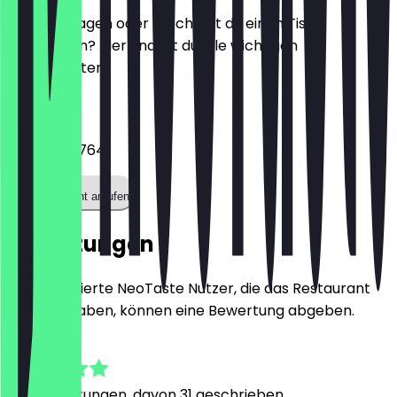
Hast du Fragen oder möchtest du einen Tisch
reservieren? Hier findest du alle wichtigen
Kontaktdaten.
Telefon
06940766764
Restaurant anrufen
Bewertungen
Nur registrierte NeoTaste Nutzer, die das Restaurant
besucht haben, können eine Bewertung abgeben.
5.0
168
Bewertungen, davon 31 geschrieben