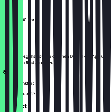
08:00 - 17:00 Uhr
Ort
Bevor du losgehst, buche dir einen Deal in der App und
zeige ihn im Restaurant vor.
60486
Frankfurt
Europa-Allee 147
Kontakt