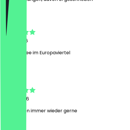
B
Beytullah
31. Juli 2026
Beste Kaffee im Europaviertel
C
C.
14. Mai 2026
Super laden immer wieder gerne
D