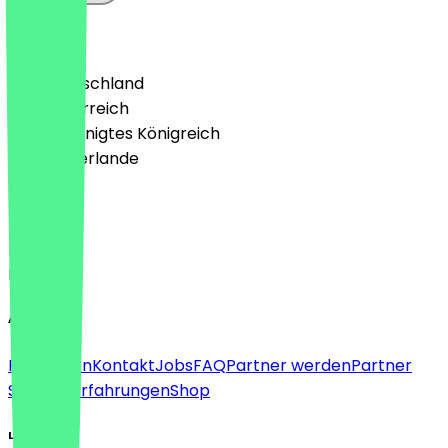
Land
🇩🇪 Deutschland
🇦🇹 Österreich
🇬🇧 Vereinigtes Königreich
🇳🇱 Niederlande
Sprache
Deutsch
English
About
Für Firmen
Kontakt
Jobs
FAQ
Partner werden
Partner
Support
Erfahrungen
Shop
Legal