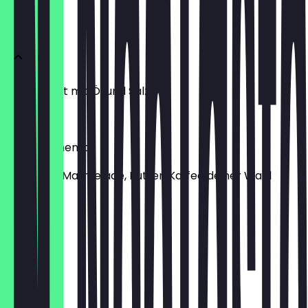
SPEISEN
Bauernbrot mit Öl und Salz
€ 6,90
The Continental
Croissant, Marmelade, Butter, Kaffee deiner Wahl
€ 5,00
Chips
€ 3,90
Tartufo