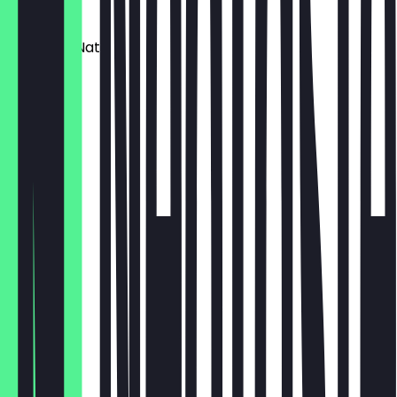
€ 1,50
Pastel de Nata
€ 2,50
Kuchen
€ 3,90
Croissant
€ 1,90
Oliven
€ 3,50