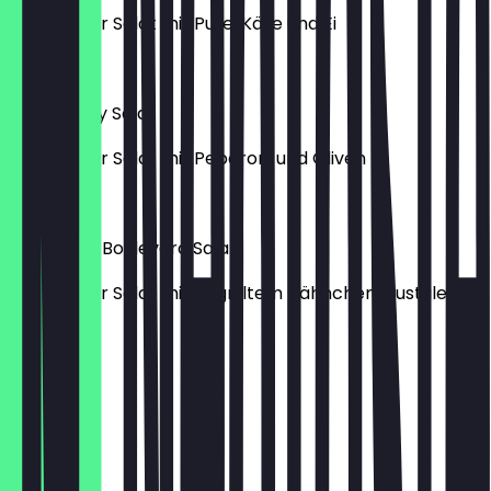
gemischter Salat mit Pute, Käse und Ei
€ 7,49
Mexico City Salat
gemischter Salat mit Peperoni und Oliven
€ 7,99
Hollywood Boulevard Salat
gemischter Salat mit gegrilltem Hähnchenbrustfilet
€ 9,49