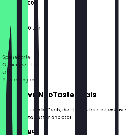
12:00 - 22:00
12:00 - 22:00 Uhr
Deals
Speisekarte
Öffnungszeiten
Ort
Bewertungen
Exklusive NeoTaste Deals
Hier findest du alle Deals, die das Restaurant exklusiv
für NeoTaste Nutzer anbietet.
2für1 Burger