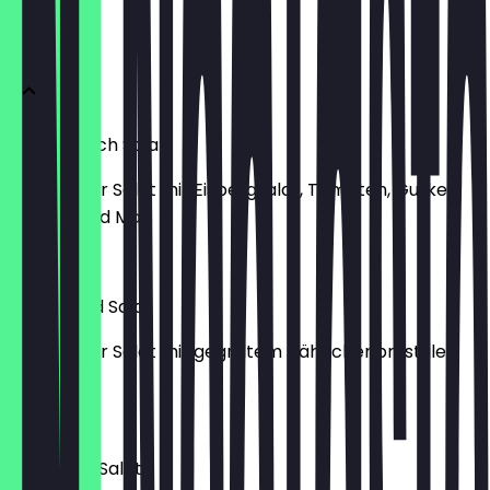
Salate
Miami Beach Salat
gemischter Salat mit Eisbergsalat, Tomaten, Gurken,
Paprika und Mais
€ 6,49
Long Island Salat
gemischter Salat mit gegrilltem Hähnchenbrustfilet
und Feta
€ 9,99
Las Vegas Salat