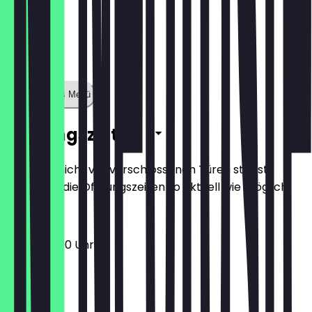
Zeige ganzes Menü
Öffnungszeiten
Damit du nicht vor verschlossenen Türen stehst,
halten wir die Öffnungszeiten so aktuell wie möglich.
12:00 - 22:00 Uhr
Montag