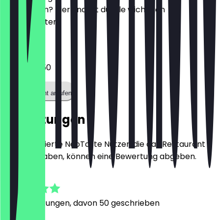
reservieren? Hier findest du alle wichtigen
Kontaktdaten.
Telefon
0408515550
Restaurant anrufen
Bewertungen
Nur registrierte NeoTaste Nutzer, die das Restaurant
besucht haben, können eine Bewertung abgeben.
4.7
281
Bewertungen, davon 50 geschrieben
A