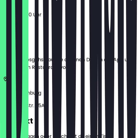
12:00 - 22:00 Uhr
Ort
Bevor du losgehst, buche dir einen Deal in der App und
zeige ihn im Restaurant vor.
22087
Hamburg
Lübecker Str. 25A
Kontakt
Hast du Fragen oder möchtest du einen Tisch