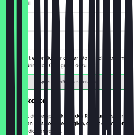
~€ 3 Vorteil
90 Tage
vor Ort
Du bestellst einen Burger deiner Wahl und bekommst
einen Softdrink (bis 0,3l) gratis dazu.
App zum Einlösen herunterladen
Speisekarte
Hier findest du die Speisekarte des Restaurants. Wir
aktualisieren sie so oft wie möglich, damit du immer
weißt, was dich erwartet.