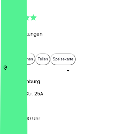
4.7
(
281
Bewertungen
)
€
€
€
€
In App öffnen
Teilen
Speisekarte
22087
Hamburg
Lübecker Str. 25A
12:00 - 22:00 Uhr