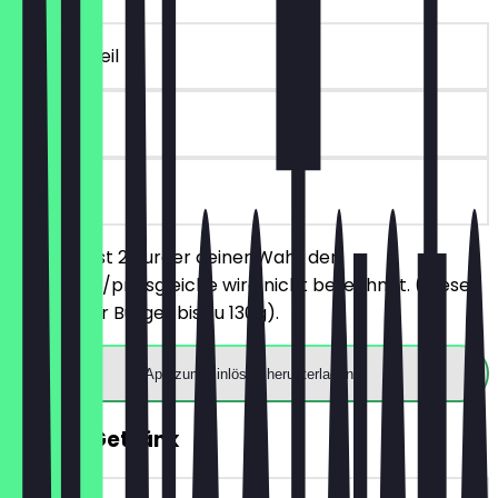
~€ 10 Vorteil
90 Tage
vor Ort
Du bestellst 2 Burger deiner Wahl, der
günstigere/preisgleiche wird nicht berechnet. (Dieser
Deal gilt für Burger bis zu 130g).
App zum Einlösen herunterladen
GRATIS Getränk