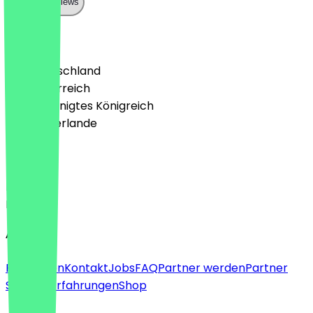
Show all reviews
Land
🇩🇪 Deutschland
🇦🇹 Österreich
🇬🇧 Vereinigtes Königreich
🇳🇱 Niederlande
Sprache
Deutsch
English
About
Für Firmen
Kontakt
Jobs
FAQ
Partner werden
Partner
Support
Erfahrungen
Shop