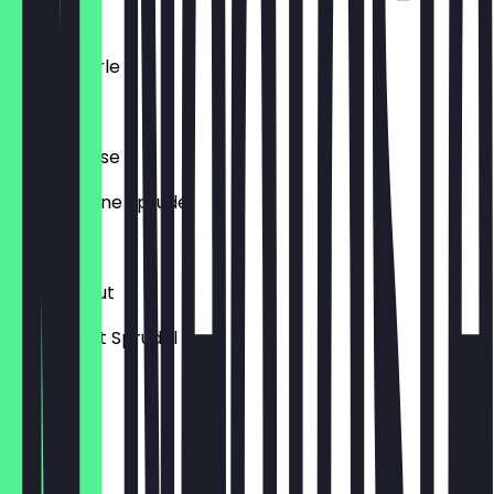
€ 3,70
Apfelschorle
€ 3,70
Wasser Leise
Wasser ohne Sprudel
€ 3,30
Wasser Laut
Wasser mit Sprudel
€ 3,30
Cola
€ 3,50