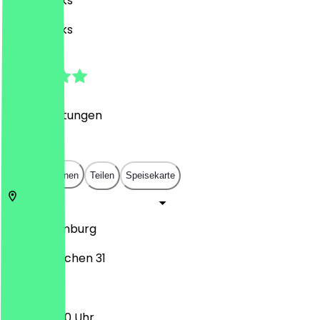
Café, Drinks
Café, Drinks
4.9
(
106
Bewertungen
)
€
€
€
€
In App öffnen
Teilen
Speisekarte
20354
Hamburg
Große Bleichen 31
13:00 - 17:00 Uhr