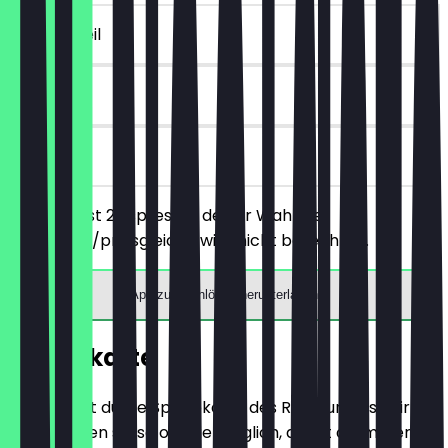
~€ 2 Vorteil
90 Tage
vor Ort
Du bestellst 2 Espressos deiner Wahl, der
günstigere/preisgleiche wird nicht berechnet.
App zum Einlösen herunterladen
Speisekarte
Hier findest du die Speisekarte des Restaurants. Wir
aktualisieren sie so oft wie möglich, damit du immer