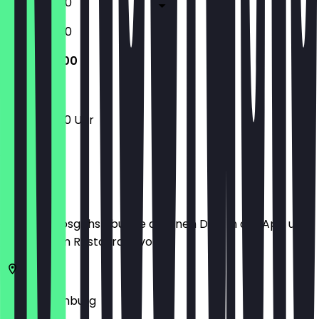
10:00 - 18:00
10:00 - 18:00
13:00 - 17:00
13:00 - 17:00 Uhr
Ort
Bevor du losgehst, buche dir einen Deal in der App und
zeige ihn im Restaurant vor.
20354
Hamburg