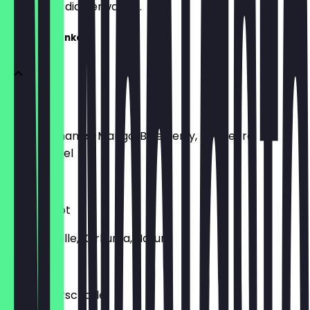
weißt, was dich erwartet.
Kalte Getränke
Eistee
Melone, Ananas-Mango, Blue Berry, Himbeere,
Granatapfel
€ 3,70
Ingwer Shot
Honig, Vanille, Kurkuma, Natur
€ 3,20
Rhabarberschorle