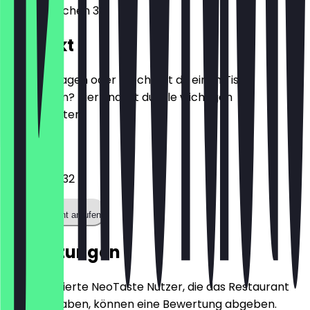
Große Bleichen 31
Kontakt
Hast du Fragen oder möchtest du einen Tisch
reservieren? Hier findest du alle wichtigen
Kontaktdaten.
Telefon
0173 6551932
Restaurant anrufen
Bewertungen
Nur registrierte NeoTaste Nutzer, die das Restaurant
besucht haben, können eine Bewertung abgeben.