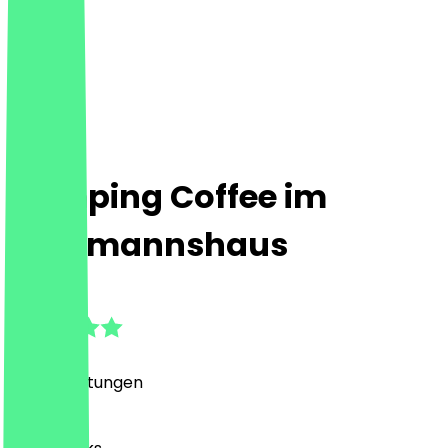
Camping Coffee im
Kaufmannshaus
4.9
(
106
Bewertungen
)