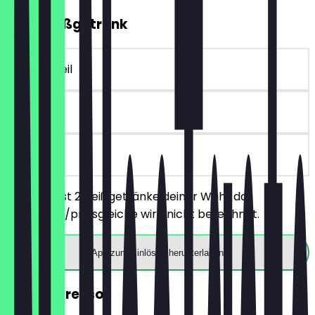
2für1 Heißgetränk
~€ 4 Vorteil
90 Tage
vor Ort
Du bestellst 2 Heißgetränke deiner Wahl, das
günstigere/preisgleiche wird nicht berechnet.
App zum Einlösen herunterladen
2für1 Espresso