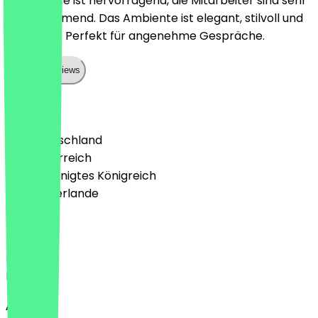
Der Service ist hervorragend, die Mitarbeiter sind sehr
zuvorkommend. Das Ambiente ist elegant, stilvoll und
einladend. Perfekt für angenehme Gespräche.
Show all reviews
Land
🇩🇪 Deutschland
🇦🇹 Österreich
🇬🇧 Vereinigtes Königreich
🇳🇱 Niederlande
Sprache
Deutsch
English
About