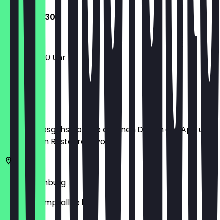
12:00 - 22:30
12:00 - 22:30 Uhr
Ort
Bevor du losgehst, buche dir einen Deal in der App und
zeige ihn im Restaurant vor.
20357
Hamburg
Schäferkampsallee 1