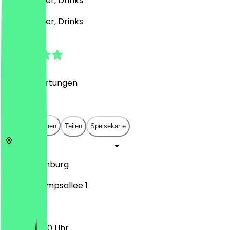
Café, Burger, Drinks
Café, Burger, Drinks
4.8
(
1599
Bewertungen
)
€
€
€
€
In App öffnen
Teilen
Speisekarte
20357
Hamburg
Schäferkampsallee 1
12:00 - 22:30 Uhr