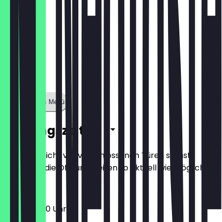
Zeige ganzes Menü
Öffnungszeiten
Damit du nicht vor verschlossenen Türen stehst,
halten wir die Öffnungszeiten so aktuell wie möglich.
12:00 - 22:30 Uhr