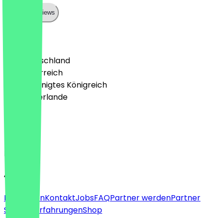
Show all reviews
Land
🇩🇪 Deutschland
🇦🇹 Österreich
🇬🇧 Vereinigtes Königreich
🇳🇱 Niederlande
Sprache
Deutsch
English
About
Für Firmen
Kontakt
Jobs
FAQ
Partner werden
Partner
Support
Erfahrungen
Shop