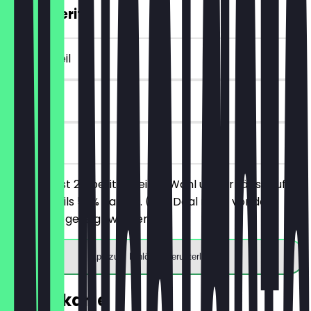
2für1 Aperitif
~€ 8 Vorteil
90 Tage
vor Ort
Du bestellst 2 Aperitifs deiner Wahl und erhältst auf
beide jeweils 50% Rabatt. (Der Deal muss vor der
Bestellung gezeigt werden).
App zum Einlösen herunterladen
Speisekarte