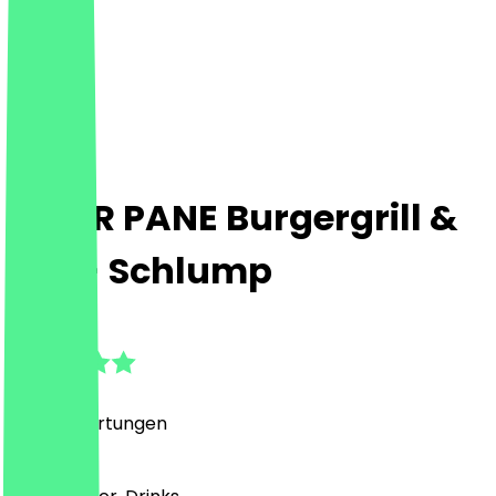
PETER PANE Burgergrill &
Bar - Schlump
4.8
(
1599
Bewertungen
)