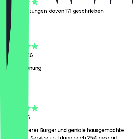
1599
Bewertungen, davon 171 geschrieben
D
Dalyan
29. Juni 2026
Süße Bedienung
M
Malte
31. Mai 2026
Super leckerer Burger und geniale hausgemachte
Limo, guter Service und dann noch 25€ gespart.