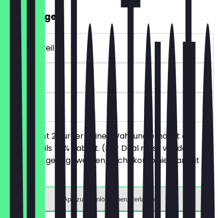
2für1 Burger
~€ 25 Vorteil
90 Tage
vor Ort
Du bestellst 2 Burger deiner Wahl und erhältst auf
beide jeweils 50% Rabatt. (Der Deal muss vor der
Bestellung gezeigt werden) Nicht kombinierbar mit
Menüs.
App zum Einlösen herunterladen