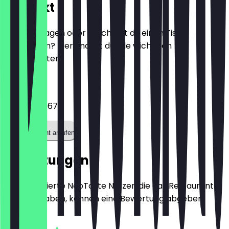
Kontakt
Hast du Fragen oder möchtest du einen Tisch
reservieren? Hier findest du alle wichtigen
Kontaktdaten.
Telefon
04041623667
Restaurant anrufen
Bewertungen
Nur registrierte NeoTaste Nutzer, die das Restaurant
besucht haben, können eine Bewertung abgeben.
4.8