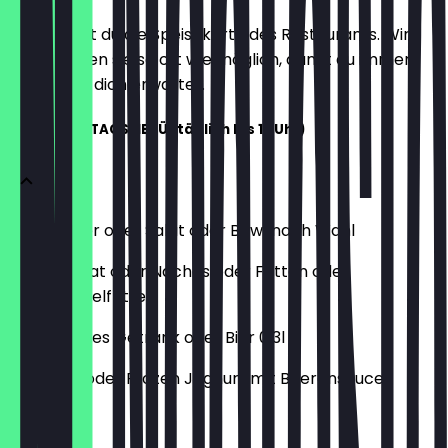
Hier findest du die Speisekarte des Restaurants. Wir
aktualisieren sie so oft wie möglich, damit du immer
weißt, was dich erwartet.
PETER'S MITTAGSMENÜ (täglich bis 17 Uhr)
Dein Burger oder Salat oder Bowl nach Wahl
Kleiner Salat oder Nachos oder Fritten oder
Süßkartoffelfritten
Alkoholfreies Getränk oder Bier 0,3l
Hot Drink oder Frozen Joghurt mit Beerensauce