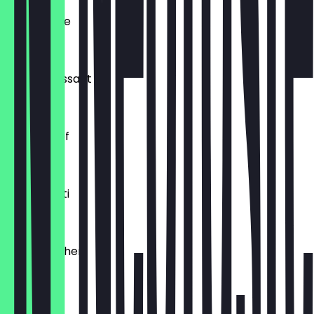
Ofenfrische
€ 0,54
Buttercroissant
€ 1,80
Laugenzopf
€ 1,20
Dinkelkrusti
€ 1,10
Käsebrötchen
€ 1,60