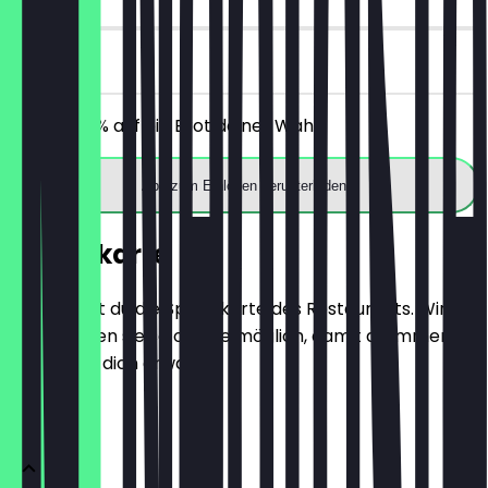
vor Ort
Erhalte 30% auf ein Brot deiner Wahl.
App zum Einlösen herunterladen
Speisekarte
Hier findest du die Speisekarte des Restaurants. Wir
aktualisieren sie so oft wie möglich, damit du immer
weißt, was dich erwartet.
BRÖTCHEN