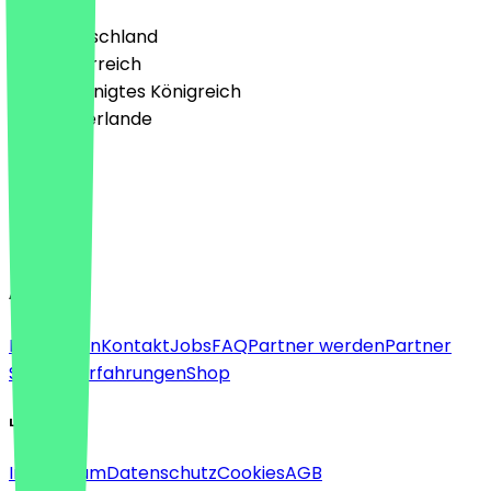
🇩🇪 Deutschland
🇦🇹 Österreich
🇬🇧 Vereinigtes Königreich
🇳🇱 Niederlande
Sprache
Deutsch
English
About
Für Firmen
Kontakt
Jobs
FAQ
Partner werden
Partner
Support
Erfahrungen
Shop
Legal
Impressum
Datenschutz
Cookies
AGB