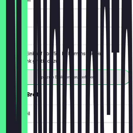
7 Tage
vor Ort
Ab einem Einkauf von 5€ bekommst du ein
Heißgetränk gratis dazu.
App zum Einlösen herunterladen
30% auf Brot
~€ 2 Vorteil
14 Tage