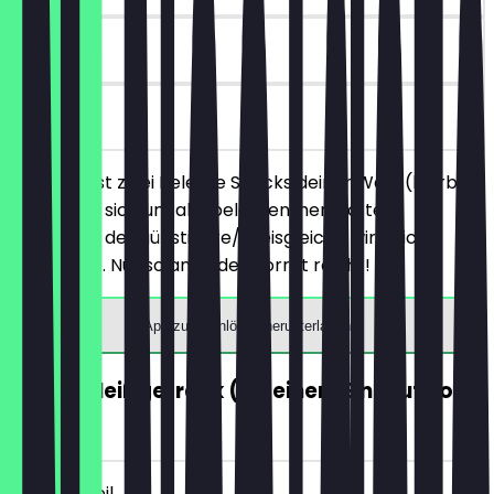
30 Tage
vor Ort
Du bestellst zwei Belegte Snacks deiner Wahl (hierbei
handelt es sich um alle belegten, herzhaften
Produkte), der günstigere/preisgleiche wird nicht
berechnet. Nur solange der Vorrat reicht!
App zum Einlösen herunterladen
GRATIS Heißgetränk (ab einem Einkauf von
5€)
~€ 4 Vorteil