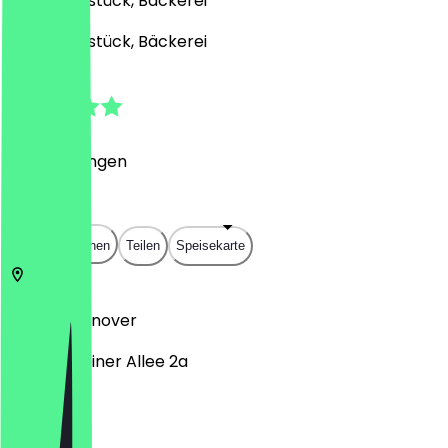
Café, Frühstück, Bäckerei
Café, Frühstück, Bäckerei
5.0
(
2
Bewertungen
)
€
€
€
€
In App öffnen
Teilen
Speisekarte
30559
Hannover
Gravensteiner Allee 2a