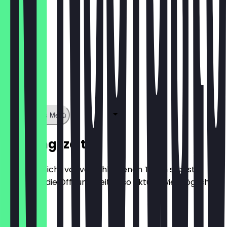
Zeige ganzes Menü
Öffnungszeiten
Damit du nicht vor verschlossenen Türen stehst,
halten wir die Öffnungszeiten so aktuell wie möglich.