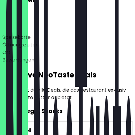
Geschlossen
Deals
Speisekarte
Öffnungszeiten
Ort
Bewertungen
Exklusive NeoTaste Deals
Hier findest du alle Deals, die das Restaurant exklusiv
für NeoTaste Nutzer anbietet.
2für1 Belegte Snacks
~€ 4 Vorteil