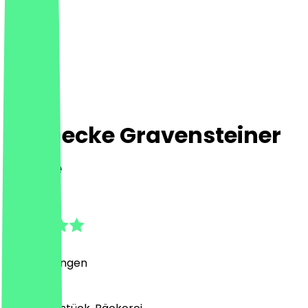
Steinecke Gravensteiner
Allee
5.0
(
2
Bewertungen
)