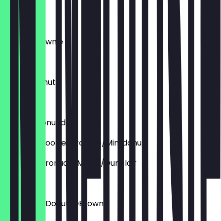
Cronudd
€ 4,45
Deluxe Brownie
€ 3,95
Deluxe Donut
€ 4,45
Deluxe Cronudd
Aufpreis: Cookie/brownie/Mini donut
Aupfreis: Cronudd/Muffin/Dunclair
€ 1,50
Aufpreis: DDonut/DBrownie