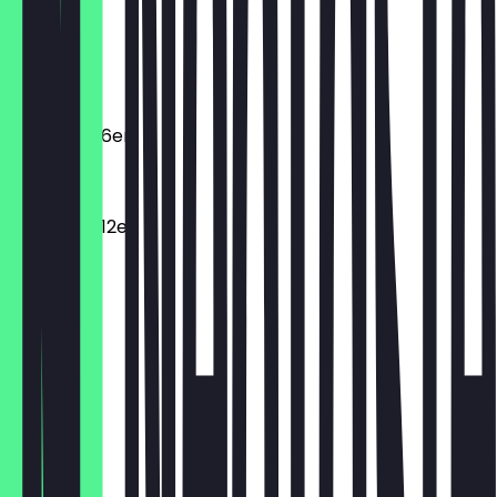
Macarons
€ 2,20
Macarons 6er
€ 11,00
Macarons 12er
€ 19,80
Dunclair
€ 3,95
Spritzring
€ 2,95