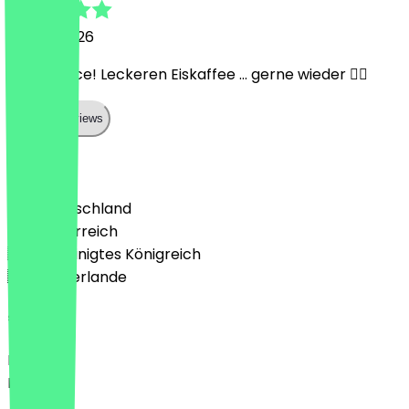
16. Juni 2026
Top Service! Leckeren Eiskaffee … gerne wieder 👍🏻
Show all reviews
Land
🇩🇪 Deutschland
🇦🇹 Österreich
🇬🇧 Vereinigtes Königreich
🇳🇱 Niederlande
Sprache
Deutsch
English