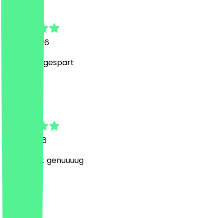
Michael
20. Juli 2026
Hab 999€ gespart
E
Ebubekir
19. Juli 2026
Du bist gut genuuuug
J
Janin