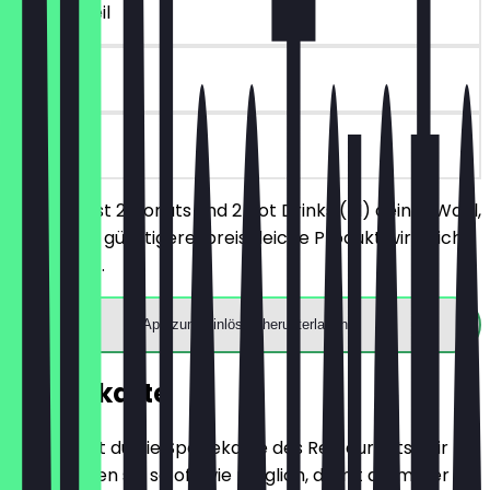
~€ 9 Vorteil
7 Tage
vor Ort
Du bestellst 2 Donuts und 2 Hot Drinks (M) deiner Wahl,
das jeweils günstigere/preisgleiche Produkt wird nicht
berechnet.
App zum Einlösen herunterladen
Speisekarte
Hier findest du die Speisekarte des Restaurants. Wir
aktualisieren sie so oft wie möglich, damit du immer