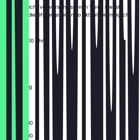
Damit du nicht vor verschlossenen Türen stehst,
halten wir die Öffnungszeiten so aktuell wie möglich.
08:30 - 22:00 Uhr
Montag
Dienstag
Mittwoch
Donnerstag
Freitag
Samstag
Sonntag
06:00 - 21:00
06:00 - 21:00