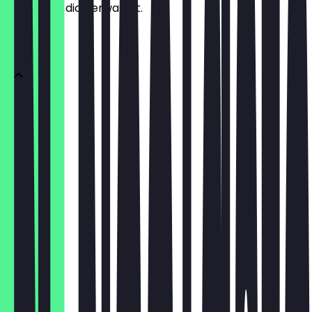
weißt, was dich erwartet.
DONUTS
1 Donut
€ 2,95
3er Box
€ 8,85
6er Box
€ 14,75
12er Box
€ 26,55