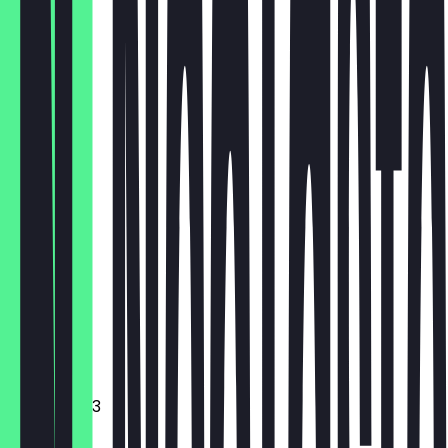
HH
€ 18,00
Brownie
€ 2,95
Cookie
€ 2,95
Croissant
Muffin
€ 2,95
Mini donut 3
€ 2,95