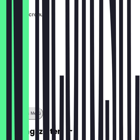
€ 1,50
Aufpreis: Dcronudd
€ 1,50
Zeige ganzes Menü
Öffnungszeiten