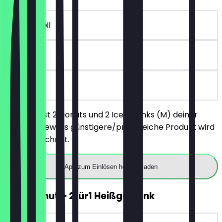
~€ 8 Vorteil
7 Tage
vor Ort
Du bestellst 2 Donuts und 2 Iced Drinks (M) deiner
Wahl, das jeweils günstigere/preisgleiche Produkt wird
nicht berechnet.
App zum Einlösen herunterladen
2für1 Donut + 2für1 Heißgetränk