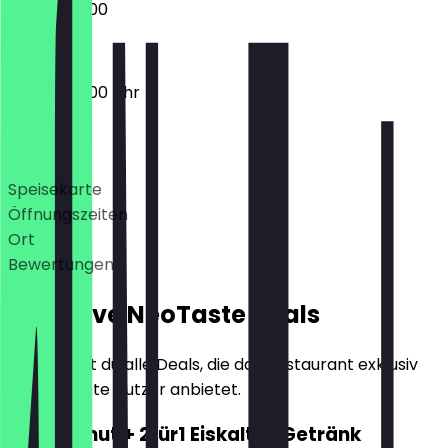
09:00 - 22:00
08:30 - 22:00 Uhr
Deals
Speisekarte
Öffnungszeiten
Ort
Bewertungen
Exklusive NeoTaste Deals
Hier findest du alle Deals, die das Restaurant exklusiv
für NeoTaste Nutzer anbietet.
2für1 Donut + 2für1 Eiskaltes Getränk