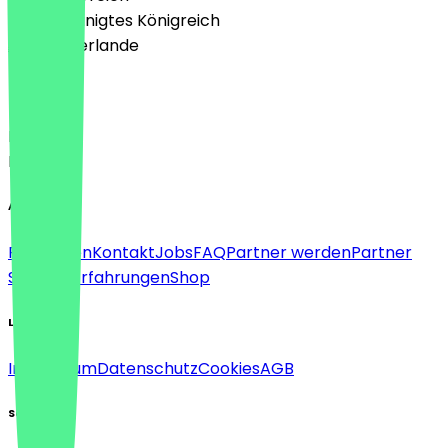
🇬🇧 Vereinigtes Königreich
🇳🇱 Niederlande
Sprache
Deutsch
English
About
Für Firmen
Kontakt
Jobs
FAQ
Partner werden
Partner
Support
Erfahrungen
Shop
Legal
Impressum
Datenschutz
Cookies
AGB
Social