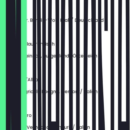
Rosé
Weingut Dr. Bürklin-Wolf, Pfalz/ Deutschland
€ 8,00
Zweigelt/Blaufränkisch
Weingut Heinrich, Burgenland/ Österreich
€ 8,00
Dolcetto d'Alba
Azienda Agricola Roagna, Piemont/ Italien
€ 10,00
Negroamaro
San Pietro Vernotico, Manduria/ Italien