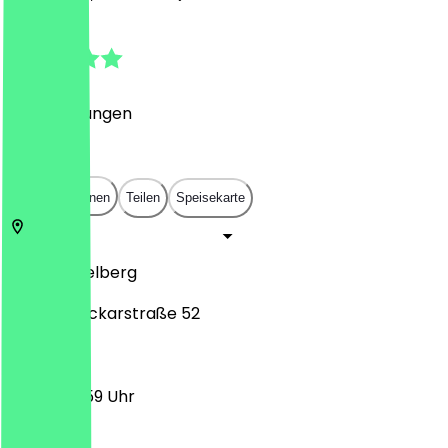
4.9
(
19
Bewertungen
)
€
€
€
€
In App öffnen
Teilen
Speisekarte
69117
Heidelberg
Untere Neckarstraße 52
17:00 - 23:59 Uhr