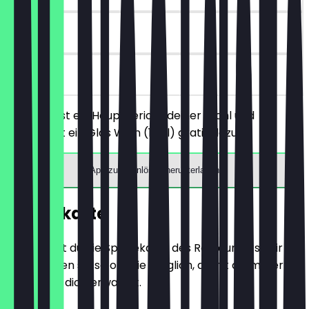
90 Tage
vor Ort
Du bestellst ein Hauptgericht deiner Wahl und
bekommst ein Glas Wein (1/8 l) gratis dazu.
App zum Einlösen herunterladen
Speisekarte
Hier findest du die Speisekarte des Restaurants. Wir
aktualisieren sie so oft wie möglich, damit du immer
weißt, was dich erwartet.