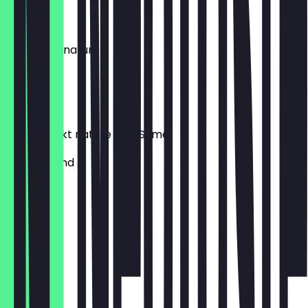
€ 10,00
Cava rosé nature
Spanien
€ 7,00
Riesling Sekt nature Zwo Sume
Deutschland
€ 7,00