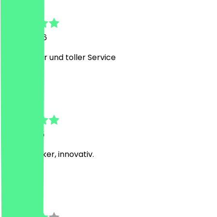
Maren
10. Juli 2026
Sehr lecker und toller Service
T
Tobias
6. Juli 2025
Fancy, lecker, innovativ.
M
Marko