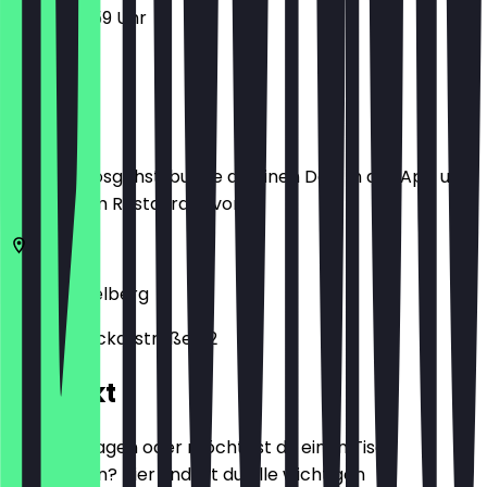
17:00 - 23:59 Uhr
Ort
Bevor du losgehst, buche dir einen Deal in der App und
zeige ihn im Restaurant vor.
69117
Heidelberg
Untere Neckarstraße 52
Kontakt
Hast du Fragen oder möchtest du einen Tisch
reservieren? Hier findest du alle wichtigen