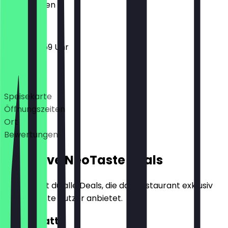
Geschlossen
17:00 - 23:59 Uhr
Deals
Speisekarte
Öffnungszeiten
Ort
Bewertungen
Exklusive NeoTaste Deals
Hier findest du alle Deals, die das Restaurant exklusiv
für NeoTaste Nutzer anbietet.
10€ Rabatt