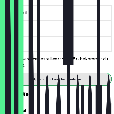
~€ 10 Vorteil
90 Tage
vor Ort
Ab einem Mindestbestellwert von 25€ bekommst du
10€ Rabatt.
App zum Einlösen herunterladen
GRATIS Wein
~€ 6 Vorteil