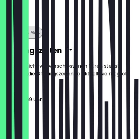
Zeige ganzes Menü
Öffnungszeiten
Damit du nicht vor verschlossenen Türen stehst,
halten wir die Öffnungszeiten so aktuell wie möglich.
17:00 - 23:59 Uhr
Montag
Dienstag
Mittwoch