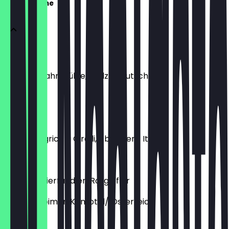
offene Weine
Riesling
Weingut Hahnmühle, Pfalz/ Deutschland
€ 9,00
Trebbiano
Azienda Agricola Cirelli, Abruzzen/ Italien
€ 8,00
Veltliner/Zierfandler/Rotgipfler
Weingut Loimer, Kamptal/ Österreich
€ 9,00