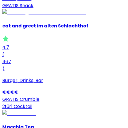
GRATIS Snack
eat and greet im alten Schlachthof
4.7
(
467
)
Burger, Drinks, Bar
€
€
€
€
GRATIS Crumble
2für1 Cocktail
Macchia Tea