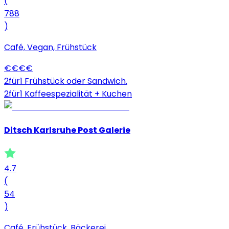
(
788
)
Café, Vegan, Frühstück
€
€
€
€
2für1 Frühstück oder Sandwich.
2für1 Kaffeespezialität + Kuchen
Ditsch Karlsruhe Post Galerie
4.7
(
54
)
Café, Frühstück, Bäckerei