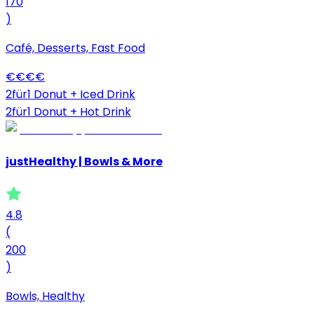
170
)
Café, Desserts, Fast Food
€
€
€
€
2für1 Donut + Iced Drink
2für1 Donut + Hot Drink
justHealthy | Bowls & More
4.8
(
200
)
Bowls, Healthy