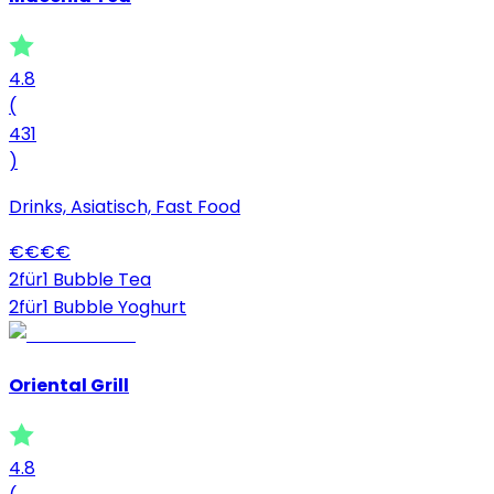
4.8
(
431
)
Drinks, Asiatisch, Fast Food
€
€
€
€
2für1 Bubble Tea
2für1 Bubble Yoghurt
Oriental Grill
4.8