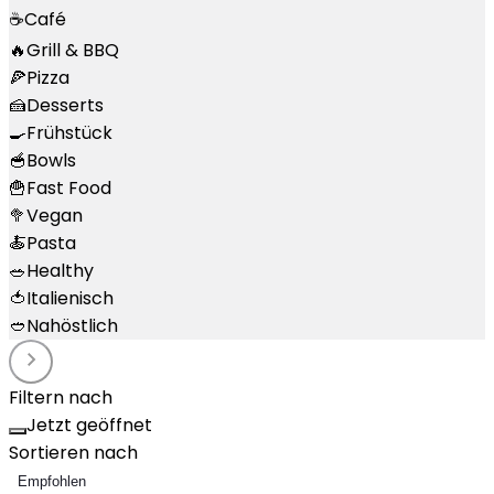
☕
Café
🔥
Grill & BBQ
🍕
Pizza
🍰
Desserts
🍳
Frühstück
🥣
Bowls
🍟
Fast Food
🥦
Vegan
🍝
Pasta
🥗
Healthy
🍅
Italienisch
🥙
Nahöstlich
Filtern nach
Jetzt geöffnet
Sortieren nach
Empfohlen