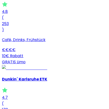
4.8
(
253
)
Café, Drinks, Frühstück
€
€
€
€
10€ Rabatt
GRATIS Limo
Dunkin´ Karlsruhe ETK
4.7
(