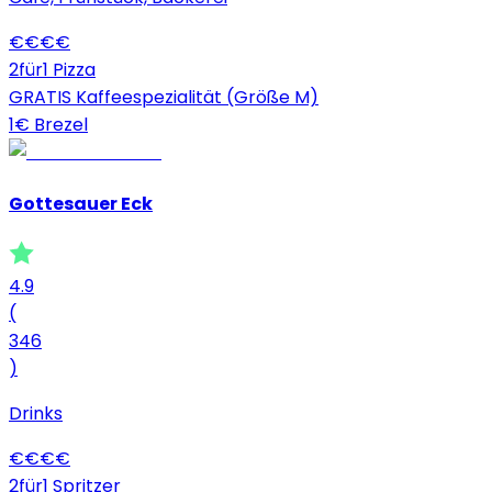
€
€
€
€
2für1 Pizza
GRATIS Kaffeespezialität (Größe M)
1€ Brezel
Gottesauer Eck
4.9
(
346
)
Drinks
€
€
€
€
2für1 Spritzer