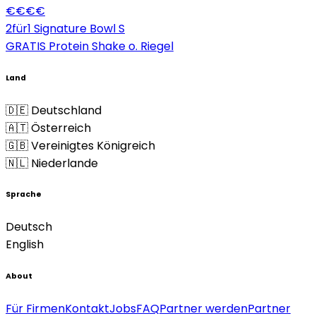
€
€
€
€
2für1 Signature Bowl S
GRATIS Protein Shake o. Riegel
Land
🇩🇪 Deutschland
🇦🇹 Österreich
🇬🇧 Vereinigtes Königreich
🇳🇱 Niederlande
Sprache
Deutsch
English
About
Für Firmen
Kontakt
Jobs
FAQ
Partner werden
Partner