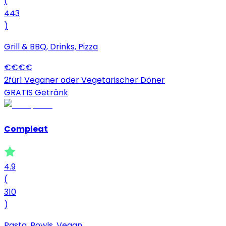
(
443
)
Grill & BBQ, Drinks, Pizza
€
€
€
€
2für1 Veganer oder Vegetarischer Döner
GRATIS Getränk
Compleat
4.9
(
310
)
Pasta, Bowls, Vegan