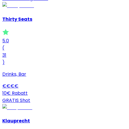
Thirty Seats
5.0
(
31
)
Drinks, Bar
€
€
€
€
10€ Rabatt
GRATIS Shot
Klauprecht