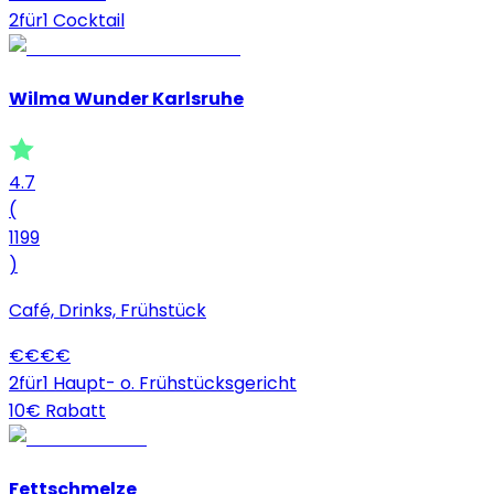
2für1 Cocktail
Wilma Wunder Karlsruhe
4.7
(
1199
)
Café, Drinks, Frühstück
€
€
€
€
2für1 Haupt- o. Frühstücksgericht
10€ Rabatt
Fettschmelze