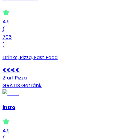
4.9
(
706
)
Drinks, Pizza, Fast Food
€
€
€
€
2für1 Pizza
GRATIS Getränk
intro
4.9