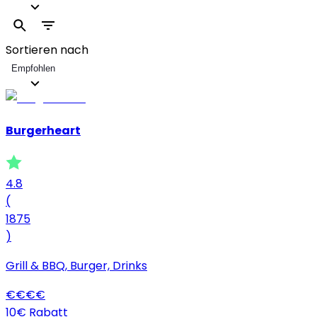
Sortieren nach
Empfohlen
Burgerheart
4.8
(
1875
)
Grill & BBQ, Burger, Drinks
€
€
€
€
10€ Rabatt