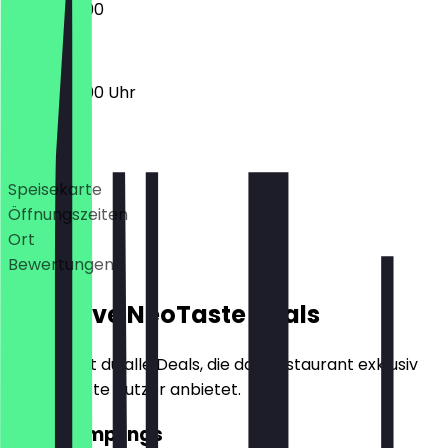
17:00 - 22:00
17:00 - 22:00 Uhr
Deals
Speisekarte
Öffnungszeiten
Ort
Bewertungen
Exklusive NeoTaste Deals
Hier findest du alle Deals, die das Restaurant exklusiv
für NeoTaste Nutzer anbietet.
2für1 Dumplings