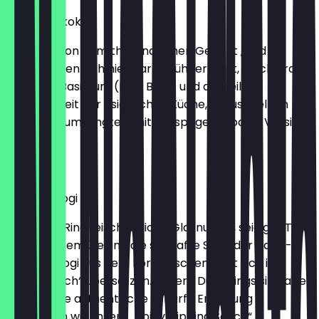
Holy Bangkok
Inspiriert von dem thailändischen Gericht „Pad Ka
Proo“, küssen sich hier, zarte Hühnerbrust, frische rote
Chili, Thai Basilikum (Holy Basil) und die heilige
Dreisößigkeit der asiatischen Küche, gekuschelt im
weichen Dumplingteig mit knusprigem Boden. Vorsicht
Spicy!
€ 7,60
Beef-Bulgogi
Saftig ges Rindfleisch, weiche Glasnudeln, seidiger Tofu,
leckeres Gemüse und die süßhafte Süße der Nashi-
Birne. Bulgogi aus dem koreanischen lässt sich in
„Feuerfleisch“ übersetzen. Unsere Dumplings sind aber
mild. Für die authentische scharfe Erfahrung
empfehlen wir unsere „Spicy Dipping Sauce“.