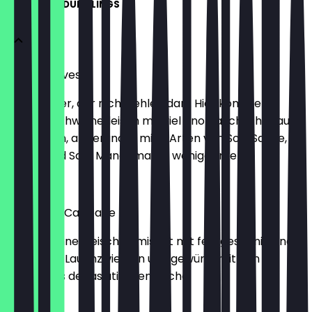
HANDMADE DUMPLINGS
Pork & Chives
Ein Klassiker, der nicht fehlen darf. Hier kommen
saftiges Schweinefleisch mit viel Knoblauchschittlauch
zusammen, abgerundet mit 2 Arten von Soja Sauce,
Ingwer und Salz. Manchmal ist weniger mehr.
€ 7,60
Chicken & Cabbage
Zartes Hühnerfleisch gemischt mit fein geschnittenem
Chinakohl, Lauchzwiebeln und gewürzt mit den
Superstars der asiatischen Küche.
€ 7,60