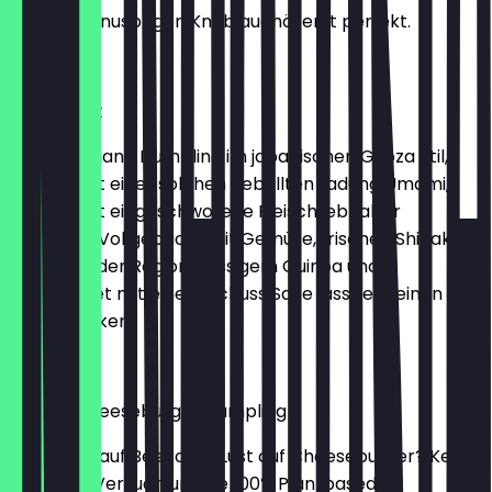
unserem knusprigen Knoblauchöl erst perfekt.
€ 14,20
Tokio-Drift
Dieser Vegane Dumpling im japanischen Gyoza Stil,
kommt mit einer solchen geballten Ladung Umami,
dass selbst eingeschworene Fleischliebhaber
abdriften. Vollgepackt mit Gemüse, frischen Shiitake
Pilzen aus der Region, nussigem Quinoa und
abgerundet mit einem Schuss Sake lässt er keinen
Mund trocken.
€ 7,60
Vegan-Cheeseburger Dumpling
Keine Lust auf Beef oder Lust auf Cheeseburger? Kein
Problem! Versuch unsere 100% Plantbased