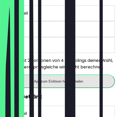
~€ 10 Vorteil
90 Tage
vor Ort
Du bestellst 2 Portionen von 4 Dumplings deiner Wahl,
die günstigere/preisgleiche wird nicht berechnet.
App zum Einlösen herunterladen
GRATIS Getränk
~€ 4 Vorteil