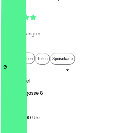
4.8
(
93
Bewertungen
)
€
€
€
€
In App öffnen
Teilen
Speisekarte
34117
Kassel
Kastenalsgasse 8
17:00 - 22:00 Uhr