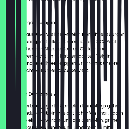
€ 7,60
Cheeseburger Dumpling
Das Beste aus zwei Welten vereint. Der Cheeseburger
Dumpling bringt mit allen Konventionen. 100% Real
Beef mit Cheddar Cheese, Sauren Gurken und
Zwiebeln, versteckt im selbstgemachten Teig in
kleinen mundgerechten Happen. Er wird mit unserer
hausgemachten Burgersauce serviert.
€ 7,60
Thai Prawn Dumplings 🍤
8 im Wasserbad gegarte Garnelen Dumplings gehen
eine Verbindung mit einer leicht scharfen Thai „Naam
Jim“ Sauce ein. Die Verbindung aus Garnelen, grüner
Chili, Fischsauce, Koriander und Limette wird mit