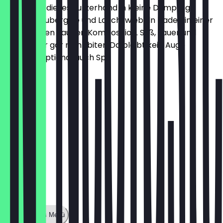
haben wie dieses kurzerhand in kleine Dumplings
gefaltet. Aubergine und Lauchzwiebeln baden in einer
traumhaften Saucen Komposition. Süß, sauer und
salzig, aber gar nicht biter. Da bleibt kein Auge
trocken. Optional auch Sp
€ 7,60
Zeige ganzes Menü