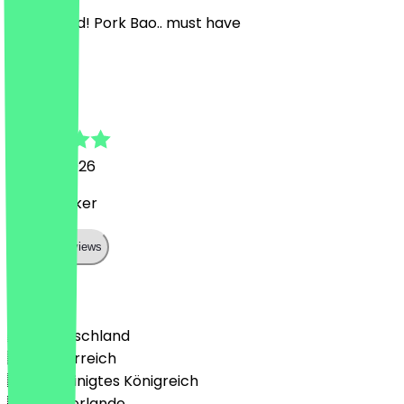
Great food! Pork Bao.. must have
L
Lisa
7. März 2026
Super lecker
Show all reviews
Land
🇩🇪 Deutschland
🇦🇹 Österreich
🇬🇧 Vereinigtes Königreich
🇳🇱 Niederlande