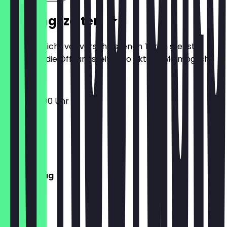
Öffnungszeiten
Damit du nicht vor verschlossenen Türen stehst,
halten wir die Öffnungszeiten so aktuell wie möglich.
17:00 - 22:00 Uhr
Montag
Dienstag
Mittwoch
Donnerstag
Freitag
Samstag
Sonntag