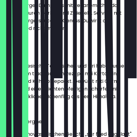
Cheeseburger Dumplings mit veganem Cheddar
Cheese, Sauren Gurken und Zwiebeln. Serviert mit
unserer Burgersauce ein Genuss. Du wirst den
Unterschied nicht merken.
€ 7,60
Momas
Sind nepalesische Teigtaschen und wri haben unsere
nach einem traditionellen Rezept, mti Kartofeln,
Möhren und Kohl volgepackt. Gewürzt mti Garm
Masala und einer leichten pfefrigen Schärfe. Eni
geschmacklicher Höhenflug aus dem Himalaya.
€ 7,60
Mean Aubergine
Inspiriert mov asiatischen Gericht „stir fried eggplant"