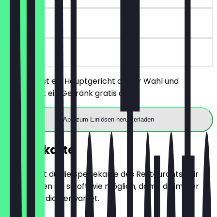
30 Tage
vor Ort
Du bestellst ein Hauptgericht deiner Wahl und
bekommst ein Getränk gratis dazu.
App zum Einlösen herunterladen
Speisekarte
Hier findest du die Speisekarte des Restaurants. Wir
aktualisieren sie so oft wie möglich, damit du immer
weißt, was dich erwartet.