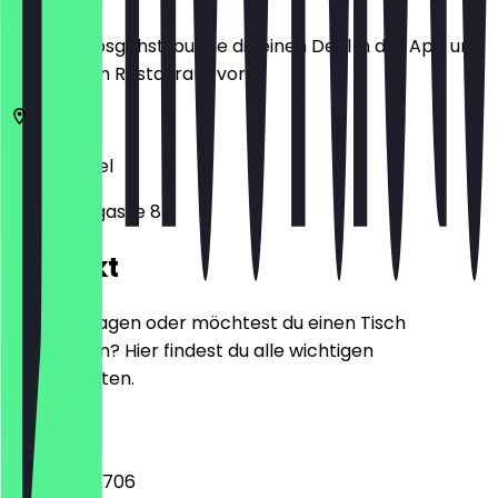
Bevor du losgehst, buche dir einen Deal in der App und
zeige ihn im Restaurant vor.
34117
Kassel
Kastenalsgasse 8
Kontakt
Hast du Fragen oder möchtest du einen Tisch
reservieren? Hier findest du alle wichtigen
Kontaktdaten.
Telefon
056150342706