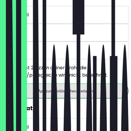
~£ 6 Vorteil
90 Tage
vor Ort
Du bestellst 2 Pizzen deiner Wahl, die
günstigere/preisgleiche wird nicht berechnet.
App zum Einlösen herunterladen
30% Rabatt
~£ 8 Vorteil