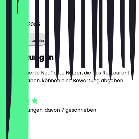
Telefon
+441134672005
Restaurant anrufen
Bewertungen
Nur registrierte NeoTaste Nutzer, die das Restaurant
besucht haben, können eine Bewertung abgeben.
4.8
36
Bewertungen, davon 7 geschrieben
S
Steven