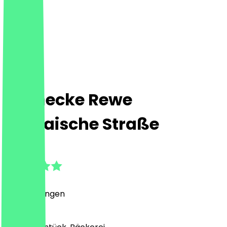
Steinecke Rewe
Bornaische Straße
4.4
(
5
Bewertungen
)