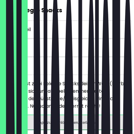
2für1 Belegte Snacks
~€ 4 Vorteil
30 Tage
vor Ort
Du bestellst zwei Belegte Snacks deiner Wahl (hierbei
handelt es sich um alle belegten, herzhaften
Produkte), der günstigere/preisgleiche wird nicht
berechnet. Nur solange der Vorrat reicht!
App zum Einlösen herunterladen