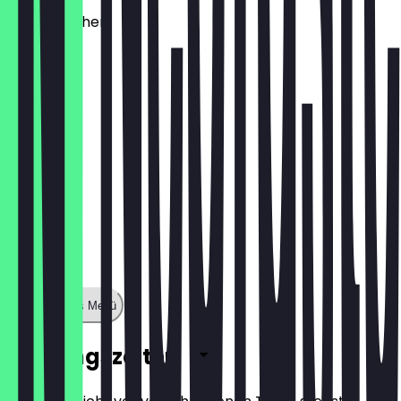
Käsebrötchen
€ 1,60
Zeige ganzes Menü
Öffnungszeiten