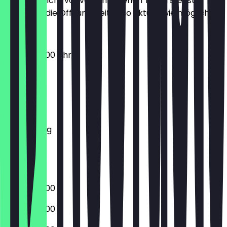
Damit du nicht vor verschlossenen Türen stehst,
halten wir die Öffnungszeiten so aktuell wie möglich.
07:00 - 22:00 Uhr
Montag
Dienstag
Mittwoch
Donnerstag
Freitag
Samstag
Sonntag
07:00 - 22:00
07:00 - 22:00