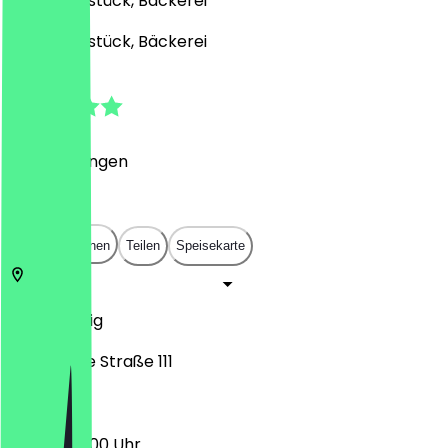
Café, Frühstück, Bäckerei
Café, Frühstück, Bäckerei
4.4
(
5
Bewertungen
)
€
€
€
€
In App öffnen
Teilen
Speisekarte
4279
Leipzig
Bornaische Straße 111
07:00 - 22:00 Uhr