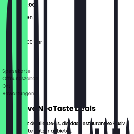
07:00 - 22:00
Geschlossen
07:00 - 22:00 Uhr
Deals
Speisekarte
Öffnungszeiten
Ort
Bewertungen
Exklusive NeoTaste Deals
Hier findest du alle Deals, die das Restaurant exklusiv
für NeoTaste Nutzer anbietet.