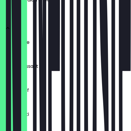
BRÖTCHEN
Ofenfrische
€ 0,54
Buttercroissant
€ 1,80
Laugenzopf
€ 1,20
Dinkelkrusti
€ 1,10