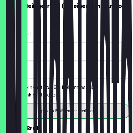
GRATIS Heißgetränk (ab einem Einkauf von
5€)
~€ 4 Vorteil
7 Tage
vor Ort
Ab einem Einkauf von 5€ bekommst du ein
Heißgetränk gratis dazu.
App zum Einlösen herunterladen
30% auf Brot