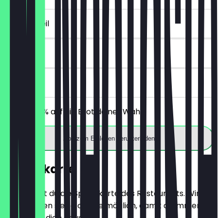
~€ 2 Vorteil
14 Tage
vor Ort
Erhalte 30% auf ein Brot deiner Wahl.
App zum Einlösen herunterladen
Speisekarte
Hier findest du die Speisekarte des Restaurants. Wir
aktualisieren sie so oft wie möglich, damit du immer
weißt, was dich erwartet.