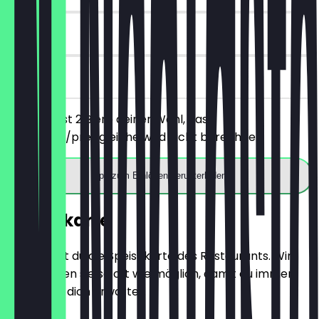
30 Tage
vor Ort
Du bestellst 2 Biere deiner Wahl, das
günstigere/preisgleiche wird nicht berechnet.
App zum Einlösen herunterladen
Speisekarte
Hier findest du die Speisekarte des Restaurants. Wir
aktualisieren sie so oft wie möglich, damit du immer
weißt, was dich erwartet.