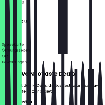
12:00 - 22:00
11:00 - 23:00 Uhr
Deals
Speisekarte
Öffnungszeiten
Ort
Bewertungen
Exklusive NeoTaste Deals
Hier findest du alle Deals, die das Restaurant exklusiv
für NeoTaste Nutzer anbietet.
2für1 Getränk