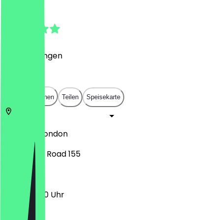
5.0
(
3
Bewertungen
)
£
£
£
£
In App öffnen
Teilen
Speisekarte
SE14 5DJ
London
New Cross Road 155
11:00 - 23:00 Uhr