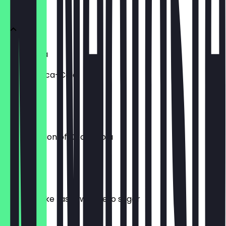
FIZZY
Coco-Cola
Classic Coca-Cola
£ 3,00
Diet Coke
Diet variation of Coca-Cola
£ 3,00
Coke Zero
Classic Coke taste with zero sugar
£ 3,00