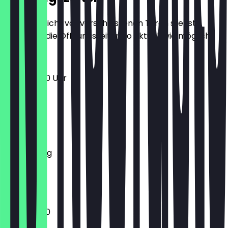
Damit du nicht vor verschlossenen Türen stehst,
halten wir die Öffnungszeiten so aktuell wie möglich.
11:00 - 23:00 Uhr
Montag
Dienstag
Mittwoch
Donnerstag
Freitag
Samstag
Sonntag
11:00 - 23:00