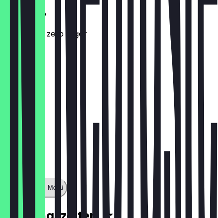
Sprite Zero
Sprite with zero sugar
£ 3,00
Zeige ganzes Menü
Öffnungszeiten