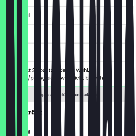
~£ 8 Vorteil
30 Tage
vor Ort
Du bestellst 2 Cocktails deiner Wahl, der
günstigere/preisgleiche wird nicht berechnet.
App zum Einlösen herunterladen
2für1 Getränk
~£ 4 Vorteil