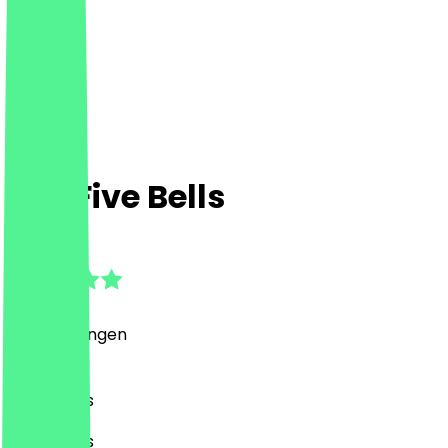
The Five Bells
5.0
(
3
Bewertungen
)
Pub, Drinks
Pub, Drinks