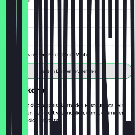
~€ 2 Vorteil
14 Tage
vor Ort
Erhalte 30% auf ein Brot deiner Wahl.
App zum Einlösen herunterladen
Speisekarte
Hier findest du die Speisekarte des Restaurants. Wir
aktualisieren sie so oft wie möglich, damit du immer
weißt, was dich erwartet.
BRÖTCHEN