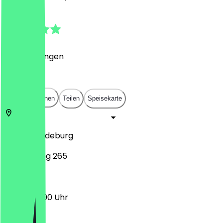
5.0
(
8
Bewertungen
)
€
€
€
€
In App öffnen
Teilen
Speisekarte
39104
Magdeburg
Breiter Weg 265
06:30 - 17:00 Uhr