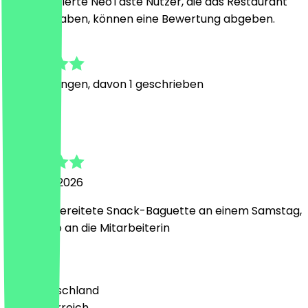
Nur registrierte NeoTaste Nutzer, die das Restaurant
besucht haben, können eine Bewertung abgeben.
5.0
8
Bewertungen, davon 1 geschrieben
T
Tizian
8. August 2026
Frisch zubereitete Snack-Baguette an einem Samstag,
dickes Lob an die Mitarbeiterin
Land
🇩🇪 Deutschland
🇦🇹 Österreich