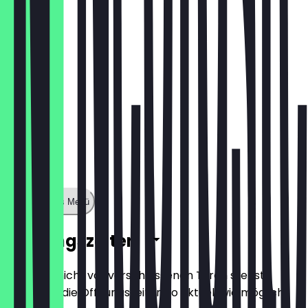
€ 1,60
Zeige ganzes Menü
Öffnungszeiten
Damit du nicht vor verschlossenen Türen stehst,
halten wir die Öffnungszeiten so aktuell wie möglich.