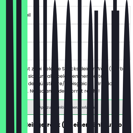
~€ 4 Vorteil
30 Tage
vor Ort
Du bestellst zwei Belegte Snacks deiner Wahl (hierbei
handelt es sich um alle belegten, herzhaften
Produkte), der günstigere/preisgleiche wird nicht
berechnet. Nur solange der Vorrat reicht!
App zum Einlösen herunterladen
GRATIS Heißgetränk (ab einem Einkauf von