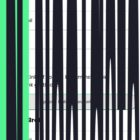
5€)
~€ 4 Vorteil
7 Tage
vor Ort
Ab einem Einkauf von 5€ bekommst du ein
Heißgetränk gratis dazu.
App zum Einlösen herunterladen
30% auf Brot