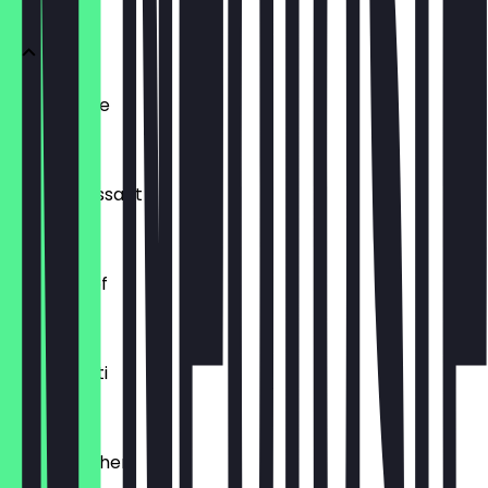
Ofenfrische
€ 0,54
Buttercroissant
€ 1,80
Laugenzopf
€ 1,20
Dinkelkrusti
€ 1,10
Käsebrötchen