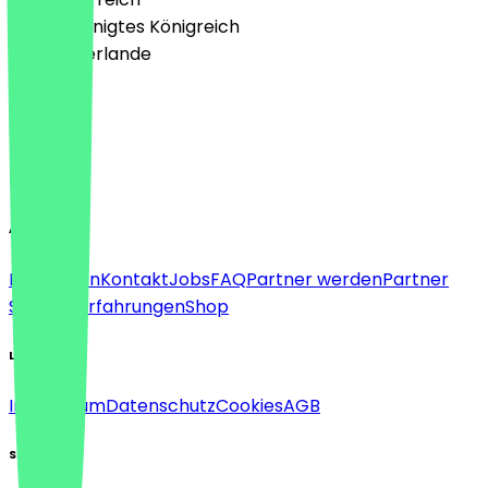
🇬🇧 Vereinigtes Königreich
🇳🇱 Niederlande
Sprache
Deutsch
English
About
Für Firmen
Kontakt
Jobs
FAQ
Partner werden
Partner
Support
Erfahrungen
Shop
Legal
Impressum
Datenschutz
Cookies
AGB
Social