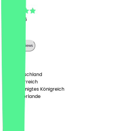
7. Juli 2026
Sehr gut
Show all reviews
Land
🇩🇪 Deutschland
🇦🇹 Österreich
🇬🇧 Vereinigtes Königreich
🇳🇱 Niederlande
Sprache
Deutsch
English