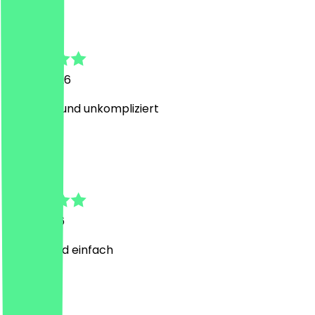
Dana Lina
27. Juli 2026
Sehr nett und unkompliziert
M
Maren
7. Juli 2026
Schnell und einfach
T
Talha