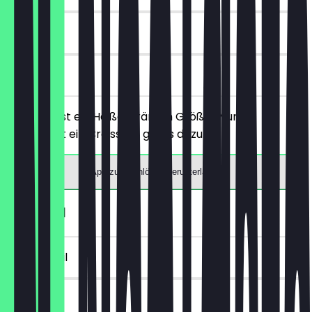
30 Tage
vor Ort
Du bestellst ein Heißgetränk in Größe M und
bekommst ein Croissant gratis dazu.
App zum Einlösen herunterladen
1€ Brezel
~€ 1 Vorteil
30 Tage