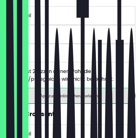
~€ 3 Vorteil
30 Tage
vor Ort
Du bestellst 2 Pizzen deiner Wahl, die
günstigere/preisgleiche wird nicht berechnet.
App zum Einlösen herunterladen
GRATIS Croissant
~€ 2 Vorteil