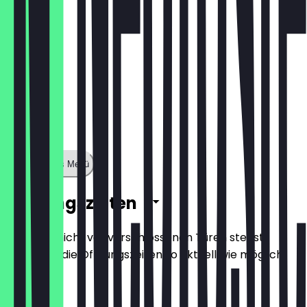
Zeige ganzes Menü
Öffnungszeiten
Damit du nicht vor verschlossenen Türen stehst,
halten wir die Öffnungszeiten so aktuell wie möglich.