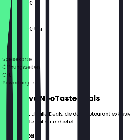
05:00 - 21:00
05:00 - 21:00 Uhr
Deals
Speisekarte
Öffnungszeiten
Ort
Bewertungen
Exklusive NeoTaste Deals
Hier findest du alle Deals, die das Restaurant exklusiv
für NeoTaste Nutzer anbietet.
2für1 Pizza