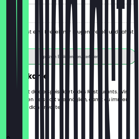
vor Ort
Du bestellst eine Brezel (nur Laugenbrezel) und zahlst
nur 1€.
App zum Einlösen herunterladen
Speisekarte
Hier findest du die Speisekarte des Restaurants. Wir
aktualisieren sie so oft wie möglich, damit du immer
weißt, was dich erwartet.
Croissant