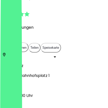
4.8
(
84
Bewertungen
)
€
€
€
€
In App öffnen
Teilen
Speisekarte
55116
Mainz
Am Hbf / Bahnhofsplatz 1
05:00 - 21:00 Uhr