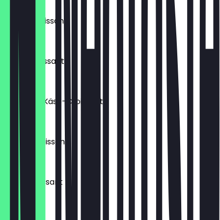
Laugencroissant
€ 1,80
Buttercroissant
€ 1,60
Schinken-Käse-Croissant
€ 1,90
Schokocroissant
€ 1,90
Nuss-Croissant
€ 1,90