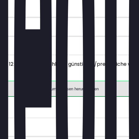
(bis 12 Uhr) deiner Wahl, das günstigere/preisgleiche wird
App zum Einlösen herunterladen