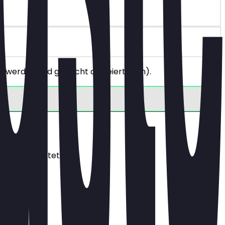
werden und gilt nicht an Feiertagen).
s dich erwartet.