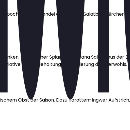
ch, pochiertes Freilandei auf kleinem Salatbett, Bircher
gschinken, italienischer Spianata Romana Salami aus der
Initiative für Weidehaltung zur Förderung des Tierwohls.
rischem Obst der Saison. Dazu Karotten-Ingwer Aufstric