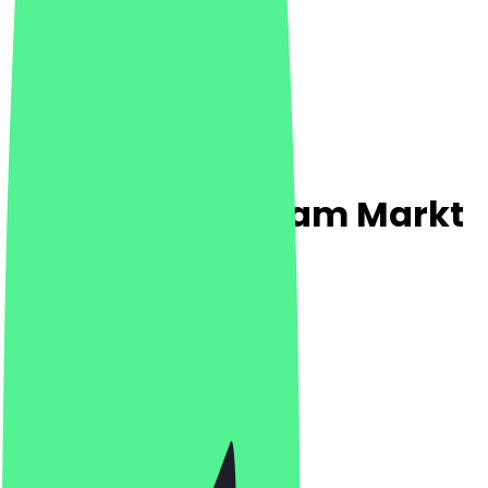
Wilma Wunder am Markt
4.8
(
1071
Bewertungen
)
Café, Drinks, Frühstück
Café, Drinks, Frühstück