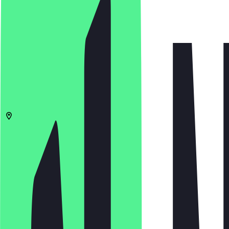
4.8
(
1071
Bewertungen
)
€
€
€
€
In App öffnen
Teilen
Speisekarte
55116
Mainz
Markt 11
09:00 - 23:00 Uhr