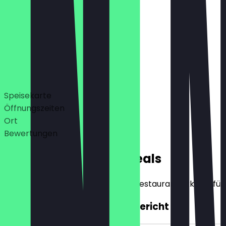
09:00 - 23:00
09:00 - 23:00 Uhr
Deals
Speisekarte
Öffnungszeiten
Ort
Bewertungen
Exklusive NeoTaste Deals
Hier findest du alle Deals, die das Restaurant exklusiv f
2für1 Haupt- o. Frühstücksgericht