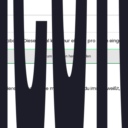
batt. (Dieser Deal kann nur einmal pro Tisch eingelöst 
App zum Einlösen herunterladen
alisieren sie so oft wie möglich, damit du immer weißt, wa