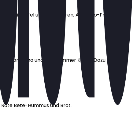
-Müesli mit Apfel und Blaubeeren, Avocado-Frischkäse
 Emilia Romagna und Leerdammer Käse*. Dazu
h, Rote Bete-Hummus und Brot.