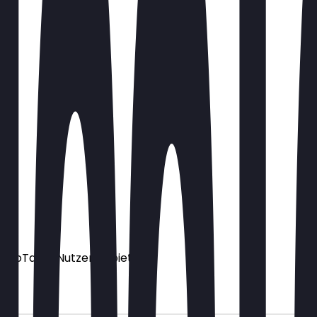
ür NeoTaste Nutzer anbietet.