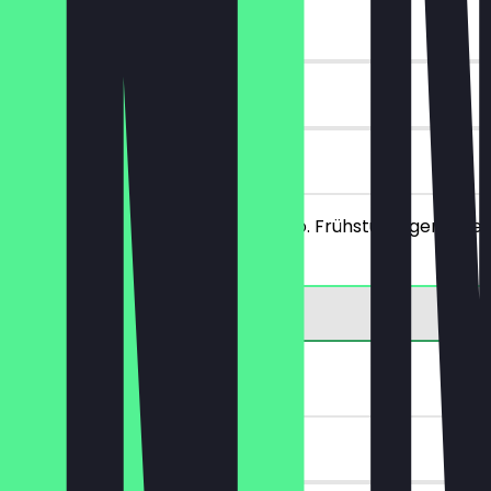
~€ 23 Vorteil
90 Tage
vor Ort
Du bestellst 2 Haupt- (ab 12 Uhr) o. Frühstücksgerichte 
Mittagskarte.
10€ Rabatt
~€ 10 Vorteil