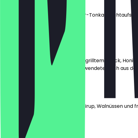
DURCHSTARTER
Frisches Croissant, Butter, Erdbeer-Tonka Fruchtaufstri
und frisches Brot.
€ 15,50
KRÄFTIG & DEFTIG
Spiegelei vom Freilandhuhn mit gegrilltem Speck, Honi
ofenfrisches Brot und Butter. *verwendete Milch aus der 
€ 15,90
PFLANZENGOURMET
Cremiger Haferjoghurt mit Ahornsirup, Walnüssen und f
€ 14,90
LACHS & LECKER