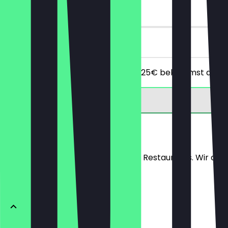
90 Tage
vor Ort
Ab einem Mindestbestellwert von 25€ bekommst du 10€ Ra
Speisekarte
Hier findest du die Speisekarte des Restaurants. Wir aktu
WILMAS FRÜHSTÜCKSWUNDER