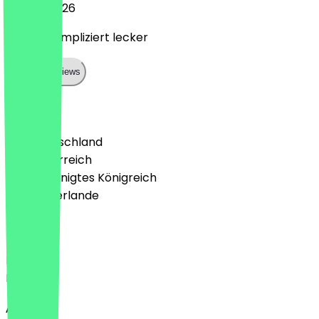
29. Juni 2026
Nett unkompliziert lecker
Show all reviews
Land
🇩🇪 Deutschland
🇦🇹 Österreich
🇬🇧 Vereinigtes Königreich
🇳🇱 Niederlande
Sprache
Deutsch
English
About