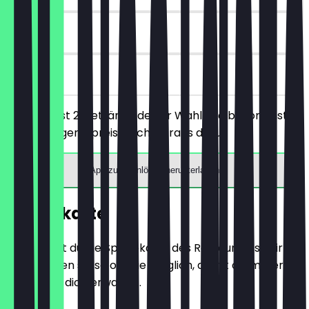
180 Tage
vor Ort
Du bestellst 2 Getränke deiner Wahl und bekommst
das günstigere/preisgleiche Gratis dazu.
App zum Einlösen herunterladen
Speisekarte
Hier findest du die Speisekarte des Restaurants. Wir
aktualisieren sie so oft wie möglich, damit du immer
weißt, was dich erwartet.