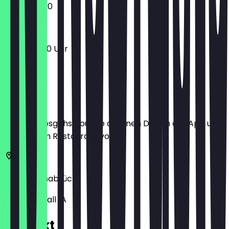
13:00 - 23:00
11:00 - 05:00 Uhr
Ort
Bevor du losgehst, buche dir einen Deal in der App und
zeige ihn im Restaurant vor.
49074
Osnabrück
Kollegienwall 1A
Kontakt