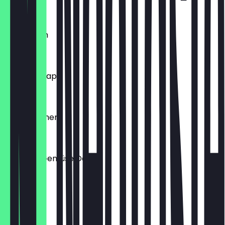
€ 3,00
Lahmacum
€ 7,00
Döner Kebap
€ 7,00
Veggie Döner
€ 7,00
Chicken-Gemüse Döner
€ 6,98