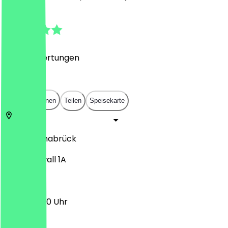
4.8
(
3026
Bewertungen
)
€
€
€
€
In App öffnen
Teilen
Speisekarte
49074
Osnabrück
Kollegienwall 1A
11:00 - 05:00 Uhr