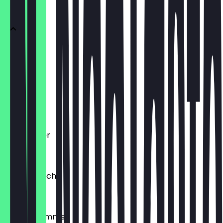
Döner
Döner Box
€ 6,00
Dürüm
€ 7,00
Berlin Teller
€ 8,50
Falafel Tasche
€ 5,50
Portion Pommes