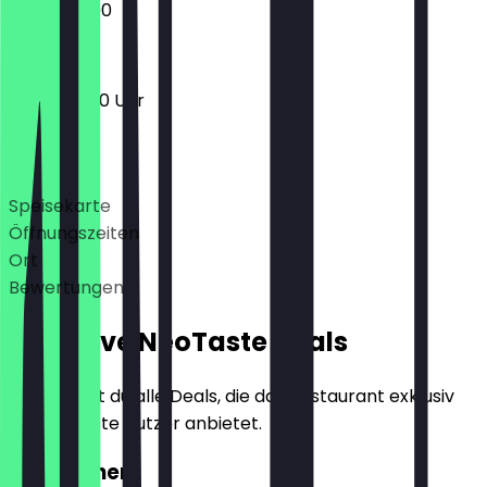
13:00 - 23:00
11:00 - 05:00 Uhr
Deals
Speisekarte
Öffnungszeiten
Ort
Bewertungen
Exklusive NeoTaste Deals
Hier findest du alle Deals, die das Restaurant exklusiv
für NeoTaste Nutzer anbietet.
2für1 Döner