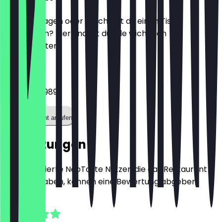
Hast du Fragen oder möchtest du einen Tisch
reservieren? Hier findest du alle wichtigen
Kontaktdaten.
Telefon
015781425989
Restaurant anrufen
Bewertungen
Nur registrierte NeoTaste Nutzer, die das Restaurant
besucht haben, können eine Bewertung abgeben.
4.8