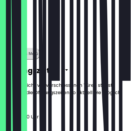
Zeige ganzes Menü
Öffnungszeiten
Damit du nicht vor verschlossenen Türen stehst,
halten wir die Öffnungszeiten so aktuell wie möglich.
11:00 - 05:00 Uhr