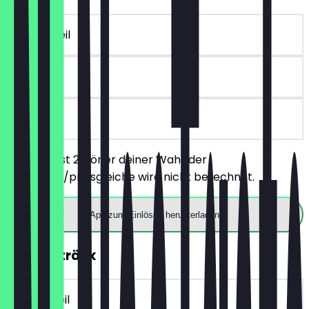
~€ 8 Vorteil
180 Tage
vor Ort
Du bestellst 2 Döner deiner Wahl, der
günstigere/preisgleiche wird nicht berechnet.
App zum Einlösen herunterladen
2für1 Getränk
~€ 3 Vorteil