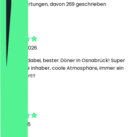
3026
Bewertungen, davon 269 geschrieben
F
Felix
7. August 2026
Ich bleibe dabei, bester Döner in Osnabrück! Super
freundliche Inhaber, coole Atmosphäre, immer ein
Besuch wert!!
M
Mykola
23. Juli 2026
Lecker!