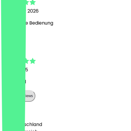
30. Jänner 2026
Super liebe Bedienung
A
Alireza
19. Juli 2025
Very good
Show all reviews
Land
🇩🇪 Deutschland