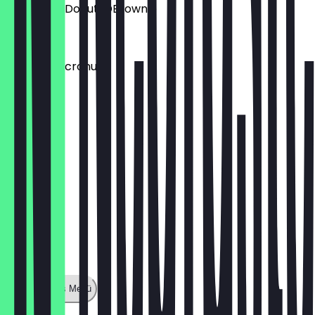
Aufpreis: DDonut/DBrownie
€ 1,50
Aufpreis: Dcronudd
€ 1,50
Zeige ganzes Menü