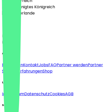
🇦🇹 Österreich
🇬🇧 Vereinigtes Königreich
🇳🇱 Niederlande
Sprache
Deutsch
English
About
Für Firmen
Kontakt
Jobs
FAQ
Partner werden
Partner
Support
Erfahrungen
Shop
Legal
Impressum
Datenschutz
Cookies
AGB
Social