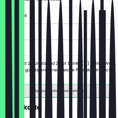
~€ 9 Vorteil
30 Tage
vor Ort
Du bestellst 2 Donuts und 2 Hot Drinks (M) deiner Wahl,
das jeweils günstigere/preisgleiche Produkt wird nicht
berechnet.
App zum Einlösen herunterladen
Speisekarte