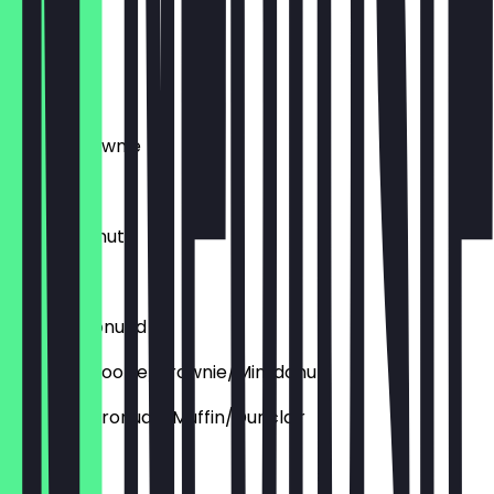
€ 2,95
Cronudd
€ 4,45
Deluxe Brownie
€ 3,95
Deluxe Donut
€ 4,45
Deluxe Cronudd
Aufpreis: Cookie/brownie/Mini donut
Aupfreis: Cronudd/Muffin/Dunclair
€ 1,50