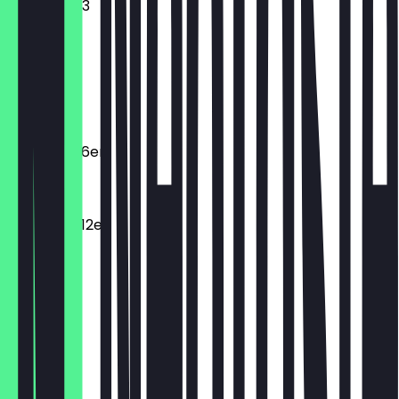
Mini donut 3
€ 2,95
Macarons
€ 2,20
Macarons 6er
€ 11,00
Macarons 12er
€ 19,80
Dunclair
€ 3,95
Spritzring