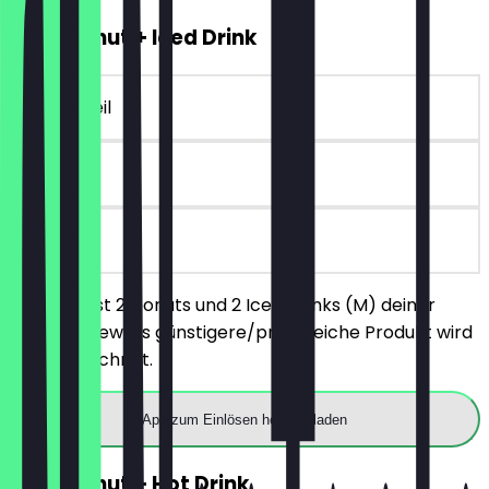
2für1 Donut + Iced Drink
~€ 8 Vorteil
30 Tage
vor Ort
Du bestellst 2 Donuts und 2 Iced Drinks (M) deiner
Wahl, das jeweils günstigere/preisgleiche Produkt wird
nicht berechnet.
App zum Einlösen herunterladen
2für1 Donut + Hot Drink