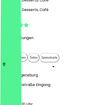
Fast Food, Desserts, Café
Fast Food, Desserts, Café
4.7
(
188
Bewertungen
)
€
€
€
€
In App öffnen
Teilen
Speisekarte
Untere
Regensburg
Gesandtenstraße Eingang
09:30 - 20:00 Uhr