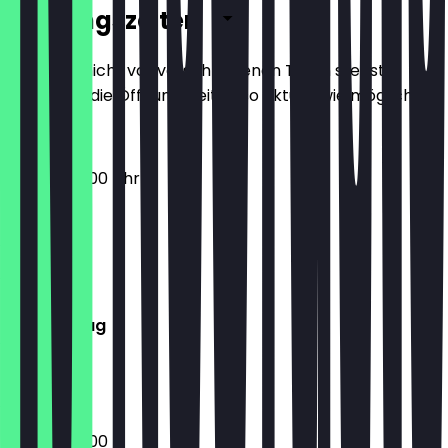
Öffnungszeiten
Damit du nicht vor verschlossenen Türen stehst,
halten wir die Öffnungszeiten so aktuell wie möglich.
09:30 - 20:00 Uhr
Montag
Dienstag
Mittwoch
Donnerstag
Freitag
Samstag
Sonntag
09:30 - 20:00