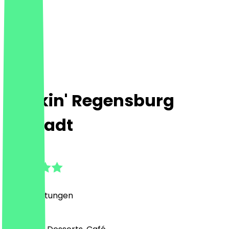
Dunkin' Regensburg
Altstadt
4.7
(
188
Bewertungen
)