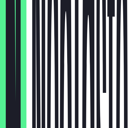
12er Box
€ 26,55
HH
€ 18,00
Brownie
€ 2,95
Cookie
€ 2,95
Croissant
Muffin
€ 2,95