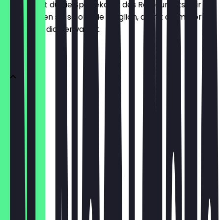
Hier findest du die Speisekarte des Restaurants. Wir
aktualisieren sie so oft wie möglich, damit du immer
weißt, was dich erwartet.
DONUTS
1 Donut
€ 2,95
3er Box
€ 8,85
6er Box
€ 14,75