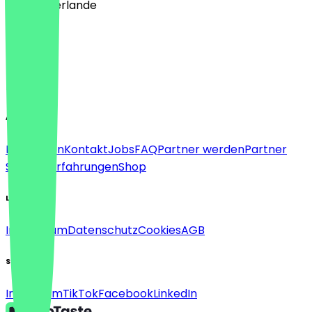
🇳🇱 Niederlande
Sprache
Deutsch
English
About
Für Firmen
Kontakt
Jobs
FAQ
Partner werden
Partner
Support
Erfahrungen
Shop
Legal
Impressum
Datenschutz
Cookies
AGB
Social
Instagram
TikTok
Facebook
LinkedIn