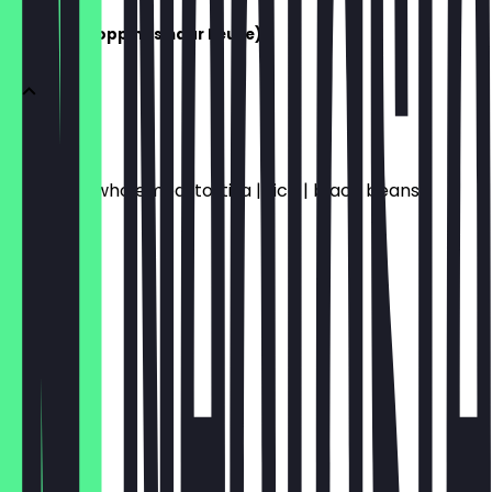
BURRITO (Toppings naar keuze)
BURRITO
Wheat or wholemeal tortilla | rice | black beans
€ 10,20