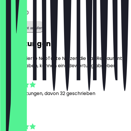
0103046100
Restaurant anrufen
Bewertungen
Nur registrierte NeoTaste Nutzer, die das Restaurant
besucht haben, können eine Bewertung abgeben.
4.9
322
Bewertungen, davon 32 geschrieben
e
ethan