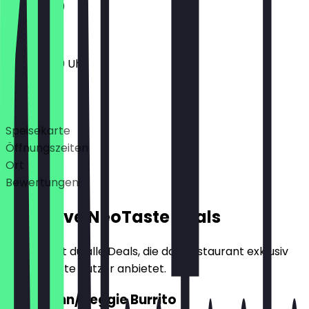
11:30 - 21:00
11:30 - 21:00 Uhr
Deals
Speisekarte
Öffnungszeiten
Ort
Bewertungen
Exklusive NeoTaste Deals
Hier findest du alle Deals, die das Restaurant exklusiv
für NeoTaste Nutzer anbietet.
2für1 Huhn/Veggie Burrito