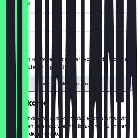
~€ 5 Vorteil
90 Tage
vor Ort
Bestelle ein Hauptgericht deiner Wahl und erhalte eine
Portion Nachos + Dip gratis.
App zum Einlösen herunterladen
Speisekarte
Hier findest du die Speisekarte des Restaurants. Wir
aktualisieren sie so oft wie möglich, damit du immer
weißt, was dich erwartet.