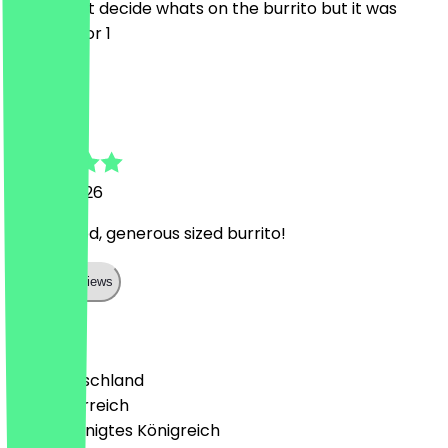
we couldnt decide whats on the burrito but it was
tasty - 2 for 1
C
Candice
7. April 2026
Really good, generous sized burrito!
Show all reviews
Land
🇩🇪 Deutschland
🇦🇹 Österreich
🇬🇧 Vereinigtes Königreich