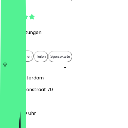
4.9
(
322
Bewertungen
)
€
€
€
€
In App öffnen
Teilen
Speisekarte
3011 AT
Rotterdam
Westewagenstraat 70
11:30 - 21:00 Uhr