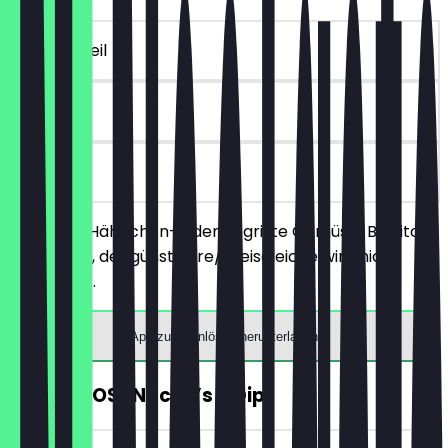
~€ 10 Vorteil
90 Tage
vor Ort
Bestelle 2 Hähnchen- oder gegrillte Gemüse-Burritos
nach Wahl, der günstigere/preisgleiche wird nicht
berechnet.
App zum Einlösen herunterladen
KOSTENLOSE Nacho’s + Dip.