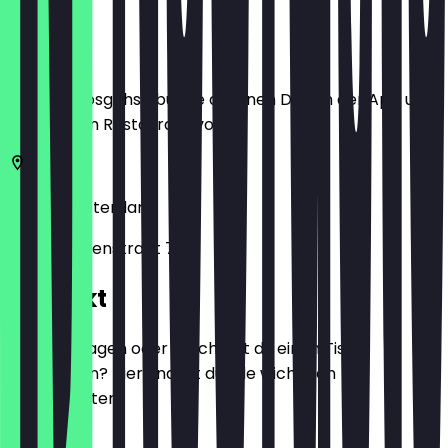
Ort
Bevor du losgehst, buche dir einen Deal in der App und
zeige ihn im Restaurant vor.
3011 AT
Rotterdam
Westewagenstraat 70
Kontakt
Hast du Fragen oder möchtest du einen Tisch
reservieren? Hier findest du alle wichtigen
Kontaktdaten.
Telefon