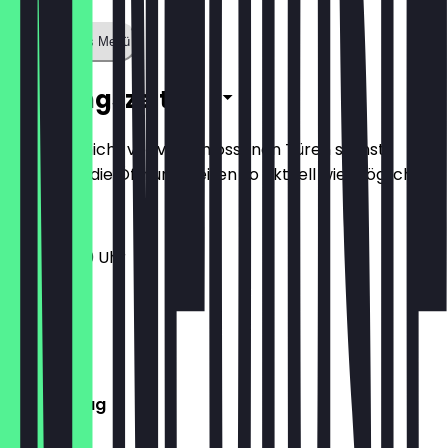
Zeige ganzes Menü
Öffnungszeiten
Damit du nicht vor verschlossenen Türen stehst,
halten wir die Öffnungszeiten so aktuell wie möglich.
11:30 - 21:00 Uhr
Montag
Dienstag
Mittwoch
Donnerstag
Freitag