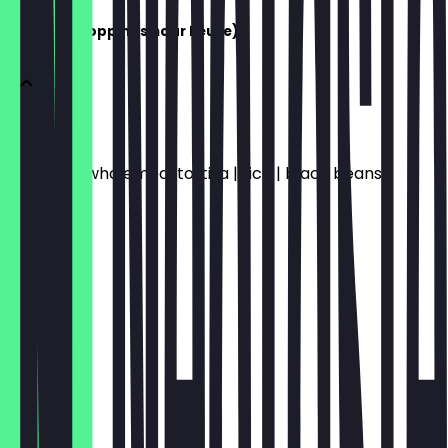
BURRITO (Toppings naar keuze)
BURRITO
Wheat or wholemeal tortilla | rice | black beans
€ 10,20