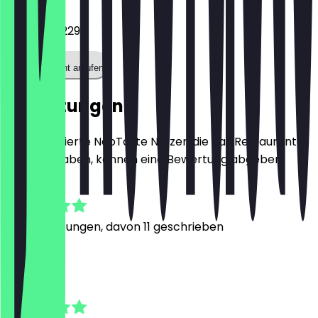
085 483 5229
Restaurant anrufen
Bewertungen
Nur registrierte NeoTaste Nutzer, die das Restaurant
besucht haben, können eine Bewertung abgeben.
4.8
125
Bewertungen, davon 11 geschrieben
M
Malin