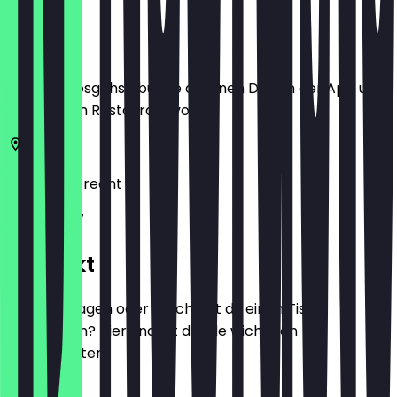
Ort
Bevor du losgehst, buche dir einen Deal in der App und
zeige ihn im Restaurant vor.
3572 AA
Utrecht
Biltstraat 7
Kontakt
Hast du Fragen oder möchtest du einen Tisch
reservieren? Hier findest du alle wichtigen
Kontaktdaten.
Telefon