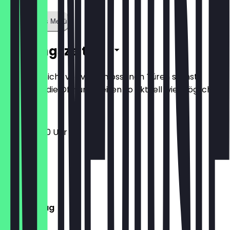
Zeige ganzes Menü
Öffnungszeiten
Damit du nicht vor verschlossenen Türen stehst,
halten wir die Öffnungszeiten so aktuell wie möglich.
12:00 - 21:00 Uhr
Montag
Dienstag
Mittwoch
Donnerstag
Freitag