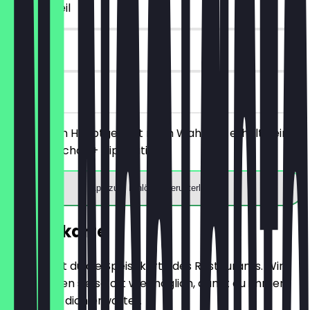
~€ 5 Vorteil
90 Tage
vor Ort
Bestelle ein Hauptgericht nach Wahl und erhalte eine
Portion Nachos + Dip gratis.
App zum Einlösen herunterladen
Speisekarte
Hier findest du die Speisekarte des Restaurants. Wir
aktualisieren sie so oft wie möglich, damit du immer
weißt, was dich erwartet.