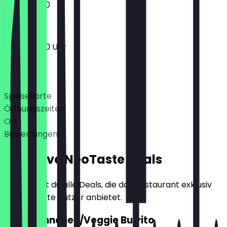
12:00 - 21:00
12:00 - 21:00 Uhr
Deals
Speisekarte
Öffnungszeiten
Ort
Bewertungen
Exklusive NeoTaste Deals
Hier findest du alle Deals, die das Restaurant exklusiv
für NeoTaste Nutzer anbietet.
2für1 Hähnchen/Veggie Burrito