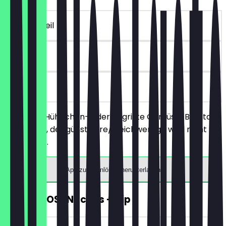
~€ 10 Vorteil
90 Tage
vor Ort
Bestelle 2 Hühnchen- oder gegrillte Gemüse-Burritos
nach Wahl, der günstigere/gleichwertige wird nicht
berechnet.
App zum Einlösen herunterladen
KOSTENLOSE Nachos + Dip