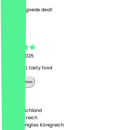
Lekker en goede deal!
J
Jacek
1. August 2025
Super deal, tasty food
Show all reviews
Land
🇩🇪 Deutschland
🇦🇹 Österreich
🇬🇧 Vereinigtes Königreich