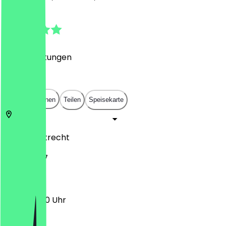
4.8
(
125
Bewertungen
)
€
€
€
€
In App öffnen
Teilen
Speisekarte
3572 AA
Utrecht
Biltstraat 7
12:00 - 21:00 Uhr