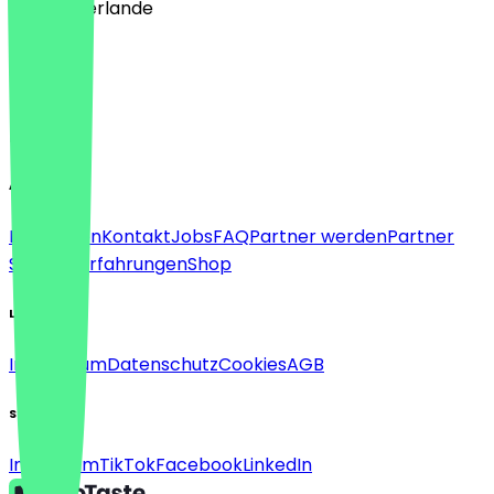
🇳🇱 Niederlande
Sprache
Deutsch
English
About
Für Firmen
Kontakt
Jobs
FAQ
Partner werden
Partner
Support
Erfahrungen
Shop
Legal
Impressum
Datenschutz
Cookies
AGB
Social
Instagram
TikTok
Facebook
LinkedIn