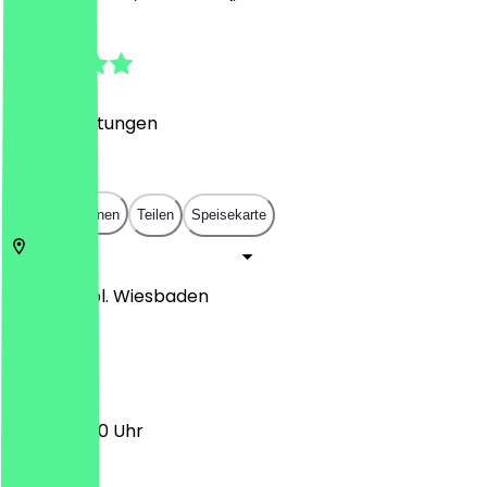
4.9
(
229
Bewertungen
)
€
€
€
€
In App öffnen
Teilen
Speisekarte
Bahnhofspl.
Wiesbaden
Lili
11:00 - 20:00 Uhr