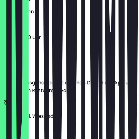
Geschlossen
11:00 - 20:00 Uhr
Ort
Bevor du losgehst, buche dir einen Deal in der App und
zeige ihn im Restaurant vor.
Bahnhofspl.
Wiesbaden
Lili