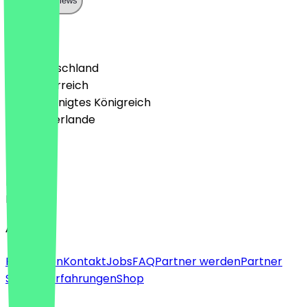
Show all reviews
Land
🇩🇪 Deutschland
🇦🇹 Österreich
🇬🇧 Vereinigtes Königreich
🇳🇱 Niederlande
Sprache
Deutsch
English
About
Für Firmen
Kontakt
Jobs
FAQ
Partner werden
Partner
Support
Erfahrungen
Shop