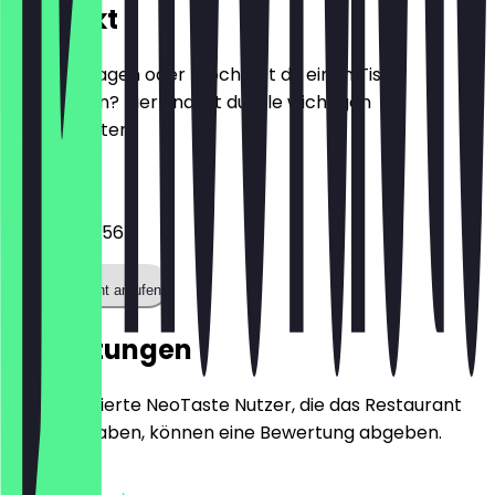
Kontakt
Hast du Fragen oder möchtest du einen Tisch
reservieren? Hier findest du alle wichtigen
Kontaktdaten.
Telefon
061117265756
Restaurant anrufen
Bewertungen
Nur registrierte NeoTaste Nutzer, die das Restaurant
besucht haben, können eine Bewertung abgeben.
4.9