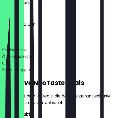
Geschlossen
11:00 - 20:00 Uhr
Deals
Speisekarte
Öffnungszeiten
Ort
Bewertungen
Exklusive NeoTaste Deals
Hier findest du alle Deals, die das Restaurant exklusiv
für NeoTaste Nutzer anbietet.
10€ Rabatt