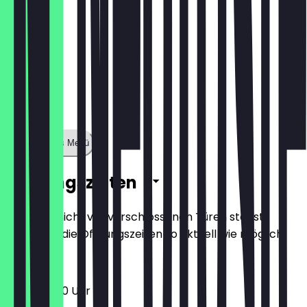
Zeige ganzes Menü
Öffnungszeiten
Damit du nicht vor verschlossenen Türen stehst,
halten wir die Öffnungszeiten so aktuell wie möglich.
11:00 - 20:00 Uhr