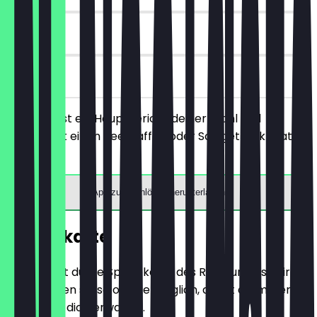
6 Tage
vor Ort
Du bestellst ein Hauptgericht deiner Wahl und
bekommst einen Tee, Kaffee oder Softgetränk gratis
dazu.
App zum Einlösen herunterladen
Speisekarte
Hier findest du die Speisekarte des Restaurants. Wir
aktualisieren sie so oft wie möglich, damit du immer
weißt, was dich erwartet.