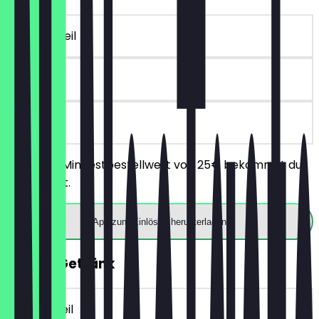
~€ 10 Vorteil
90 Tage
vor Ort
Ab einem Mindestbestellwert von 25€ bekommst du
10€ Rabatt.
App zum Einlösen herunterladen
GRATIS Getränk
~€ 4 Vorteil