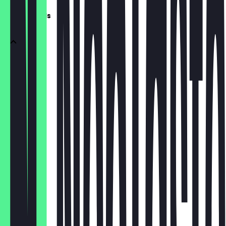
Summerrolls
Salmon
€ 2,95
Crab
€ 2,95
Shrimp
€ 2,95
Chicken
€ 2,95