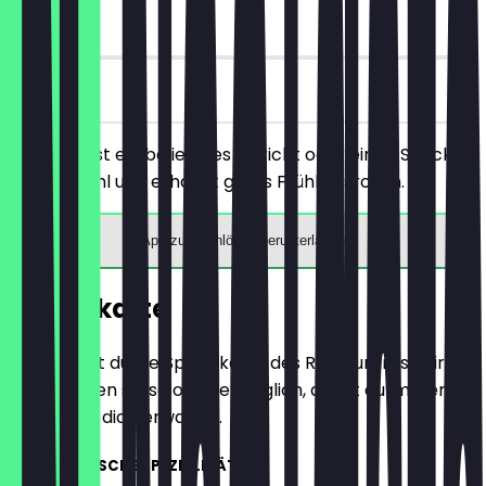
30 Tage
vor Ort
Du bestellst ein beliebiges Gericht oder einen Snack
deiner Wahl und erhältst gratis Frühlingsrollen.
App zum Einlösen herunterladen
Speisekarte
Hier findest du die Speisekarte des Restaurants. Wir
aktualisieren sie so oft wie möglich, damit du immer
weißt, was dich erwartet.
VIETNAMESISCHE SPEZIALITÄTEN