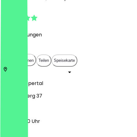
4.5
(
90
Bewertungen
)
€
€
€
€
In App öffnen
Teilen
Speisekarte
42103
Wuppertal
Döppersberg 37
12:00 - 19:00 Uhr