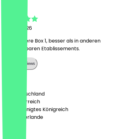
Korcan
11. April 2026
Sehr leckere Box 1, besser als in anderen
vergleichbaren Etablissements.
Show all reviews
Land
🇩🇪 Deutschland
🇦🇹 Österreich
🇬🇧 Vereinigtes Königreich
🇳🇱 Niederlande
Sprache