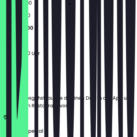
12:00 - 20:00
12:00 - 19:00
12:00 - 19:00
12:00 - 19:00 Uhr
Ort
Bevor du losgehst, buche dir einen Deal in der App und
zeige ihn im Restaurant vor.
42103
Wuppertal