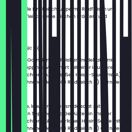
Traditionelle Rindfleischsuppe mit Rindfleisch und
Hähnchenfleisch sowie frischen Kräutern und
Gewürzen
€ 12,50
Phở Tôm Đặc Biệt
Suppe aus Garnelen und Reisbandnudelsalat mit
frischen Toppings, verfeinert mit einer in unserer
hausgemachten, würzig-süßen Hoisin-Sauce mit A)
Tofu B) Hähnchenfleisch C) Rindfleisch D) Garnelen
Miến Trộn
Tiefgarnele, lauwarmer Glasnudelsalat mit
gebratenen Toppings und Gewürzen in unserer
hausgemachten, süß-säuerlichen Hoisin-Sauce mit A)
Tofu B) Hähnchenfleisch C) Rindfleisch D) Garnelen