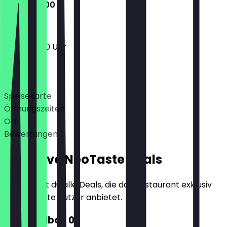
12:00 - 19:00
12:00 - 19:00 Uhr
Deals
Speisekarte
Öffnungszeiten
Ort
Bewertungen
Exklusive NeoTaste Deals
Hier findest du alle Deals, die das Restaurant exklusiv
für NeoTaste Nutzer anbietet.
2€ Nudelbox 01