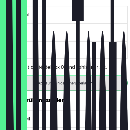
~€ 3 Vorteil
30 Tage
vor Ort
Du bestellst die Nudelbox 01 und zahlst nur 2€.
App zum Einlösen herunterladen
GRATIS Frühlingsrollen
~€ 4 Vorteil