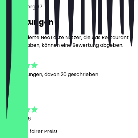
Döppersberg 37
Bewertungen
Nur registrierte NeoTaste Nutzer, die das Restaurant
besucht haben, können eine Bewertung abgeben.
4.5
90
Bewertungen, davon 20 geschrieben
K
Korcan
23. Juli 2026
Schmeckt, fairer Preis!