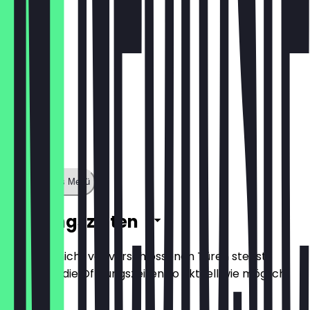
Zeige ganzes Menü
Öffnungszeiten
Damit du nicht vor verschlossenen Türen stehst,
halten wir die Öffnungszeiten so aktuell wie möglich.