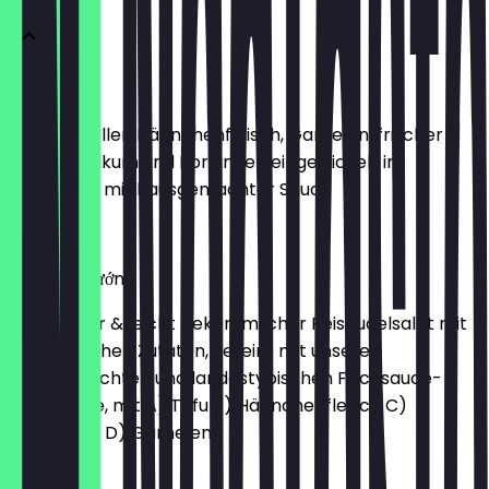
Gỏi Cuốn
Sommerrollen Hähnchenfleisch, Garnelen, frischer
Salat, Basilikum und Koriander, eingewickelt in
Reispapier mit hausgemachter Sauce
€ 7,50
Bún Thịt Nướng
Lauwarmer & leicht bekömmlicher Reisnudelsalat mit
vielen frischen Zutaten, vereint mit unserer
hausgemachten und landestypischen Fischsauce-
Vinaigrette, mit A) Tofu B) Hähnchenfleisch C)
Rindfleisch D) Garnelen
Phở Hà Nội