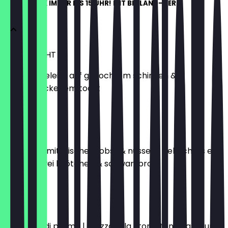
FRÜHSTÜCK IMMER BIS 15 UHR! MIT BIOLAND-EIERN
MAASTRICHT
zwei spiegeleier auf gekochtem schinken &
hausgebackenem toast
€15.50
BASEL
käseteller mit frischem obst & nüssen | gekochtes ei |
butter | zwei brötchen & schwarzbrot
€17.50
FLORENZ
prosciuto di parma | mozzarella | tomaten | basilikum |