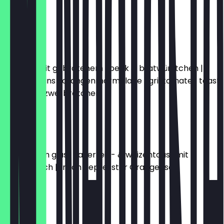
toast
€15.50
LONDON
rühreier mit gebratenem speck & bratwürstchen |
baked beans | orangenmarmelade | grilltomate | toast
| butter & zwei brötchen
€16.50
WIEN
zwei eier im glas | sauerteig- & weizentoast mit
schnittlauch | frisch gepresster Orangensaft
€13.50
PANAMA