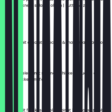
luftgetrocknete salami | oliven | butter & zwei
brötchen
€16.50
SYLT
krabben mit ei, salat, avocado & mayonnaise auf toast
€18.00
MADRID
zwei spiegeleier mit serano-schinken & rucola auf
hausgebackenem Toast
€15.50
KOS
omlette mit fetakäse & blattspinat | tomate | zwiebeln