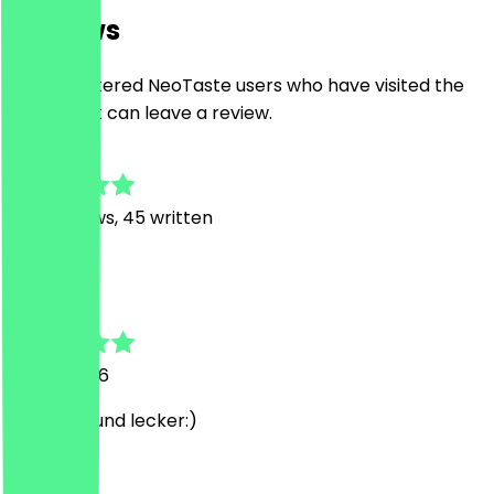
Reviews
Only registered NeoTaste users who have visited the
restaurant can leave a review.
4.9
376
Reviews, 45 written
T
Tom
19 July 2026
sehr nett und lecker:)
F