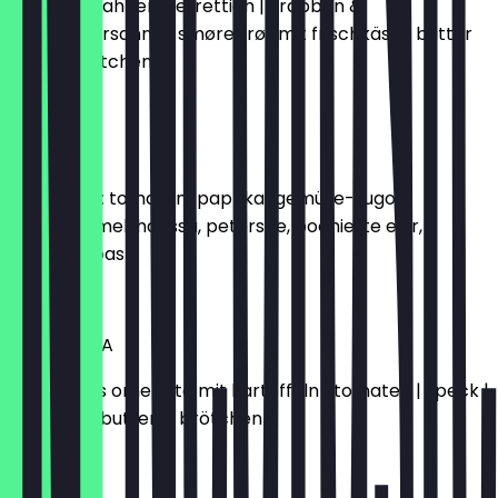
lachs mit sahnemeerrettich | krabben &
preiselbeersahne | smørebrøt mit frischkäse | butter
& zwei brötchen
€17.00
TEL AVIV
shakshuka: tomaten-paprika-gemüse-sugo,
kreuzkümmel, harissa, petersilie, pochierte eier,
Joghurt, toast
€17.00
BARCELONA
spanisches omelette mit kartoffeln | tomaten | speck |
zwiebeln | butter & brötchen
€15.50