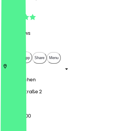
4.9
(
376
Reviews
)
€
€
€
€
Open in app
Share
Menu
52066
Aachen
Kapellenstraße 2
08:00 - 18:00