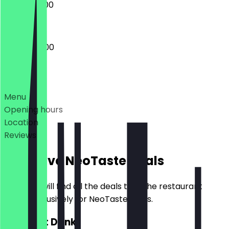
09:00 - 18:00
08:00 - 18:00
Deals
Menu
Opening hours
Location
Reviews
Exclusive NeoTaste Deals
Here you will find all the deals that the restaurant
offers exclusively for NeoTaste users.
2for1 Hot Drink