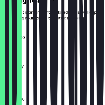
Opening hours
So you don't stand in front of closed doors, we keep
the opening hours as up-to-date as possible.
08:00 - 18:00
Monday
Tuesday
Wednesday
Thursday
Friday
Saturday
Sunday
08:00 - 18:30