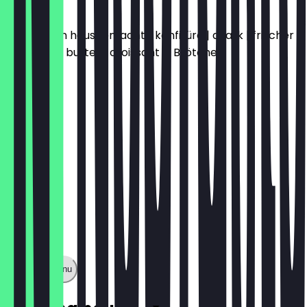
BRUXELLES
zwei sorten hausgemachte konfitüre | quark | frischer
obstsalat | butter | croissant & Brötchen
€12.00
Show full menu