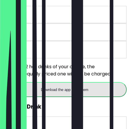
~€5 value
90 days
on site
You order 2 hot drinks of your choice, the
cheaper/equally priced one will not be charged.
Download the app to redeem
FREE Hot Drink
~€6 value