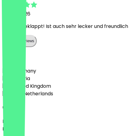
11 April 2026
Hat gut geklappt! Ist auch sehr lecker und freundlich
Show all reviews
Country
🇩🇪 Germany
🇦🇹 Austria
🇬🇧 United Kingdom
🇳🇱 The Netherlands
Language
Deutsch
English