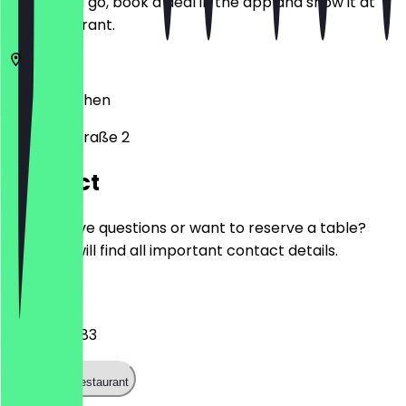
Before you go, book a deal in the app and show it at
the restaurant.
52066
Aachen
Kapellenstraße 2
Contact
Do you have questions or want to reserve a table?
Here you will find all important contact details.
Phone
02411607783
Call the restaurant