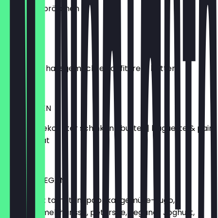
| butter & brötchen
€15.50
PARIS
croissant | hausgemachte konfitüre & butter
€5.50
ANTWERPEN
gouda & gekochter schinken | butter | baguette & pain
au chocolat
€10.50
TEL AVIV VEGAN
shakshuka: tomaten-paprika-gemüse-sugo,
kreuzkümmel, harissa, petersilie, veganer Joghurt,