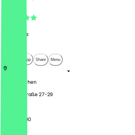
4.8
(
77
Reviews
)
€
€
€
€
Open in app
Share
Menu
52062
Aachen
Theaterstraße 27-29
12:00 - 23:00