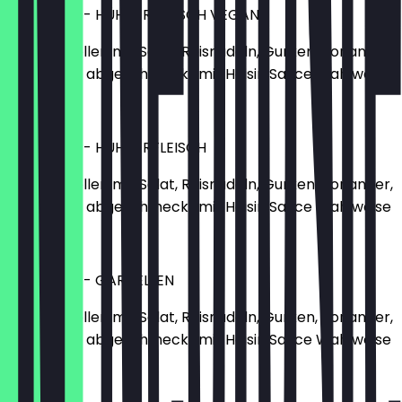
GOI CUON - HÜHNERFLEISCH VEGAN
Sommerrollen mit Salat, Reisnudeln, Gurken, Koriander,
Erdnüssen, abgeschmeckt mit Hoisin Sauce Wahlweise
€6.90
GOI CUON - HÜHNERFLEISCH
Sommerrollen mit Salat, Reisnudeln, Gurken, Koriander,
Erdnüssen, abgeschmeckt mit Hoisin Sauce Wahlweise
€6.90
GOI CUON - GARNELLEN
Sommerrollen mit Salat, Reisnudeln, Gurken, Koriander,
Erdnüssen, abgeschmeckt mit Hoisin Sauce Wahlweise
€6.90