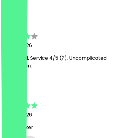
G
Gibran
28 July 2026
Good food. Service 4/5 (?). Uncomplicated
transaction.
M
Mario
27 July 2026
Super lecker