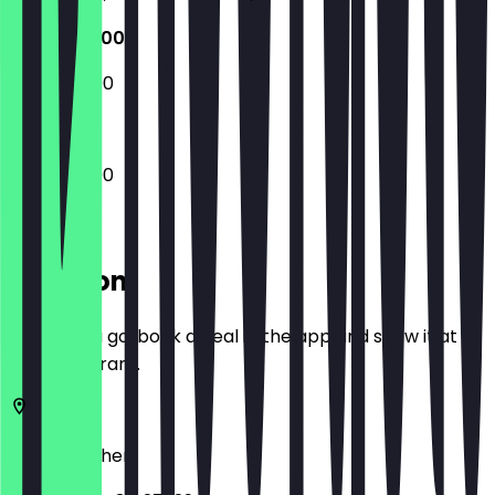
12:00 - 23:00
12:00 - 23:00
12:00 - 23:00
Location
Before you go, book a deal in the app and show it at
the restaurant.
52062
Aachen