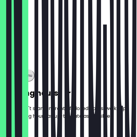
Show full menu
Opening hours
So you don't stand in front of closed doors, we keep
the opening hours as up-to-date as possible.