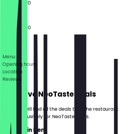
12:00 - 23:00
12:00 - 23:00
Deals
Menu
Opening hours
Location
Reviews
Exclusive NeoTaste Deals
Here you will find all the deals that the restaurant
offers exclusively for NeoTaste users.
2for1 Main Item