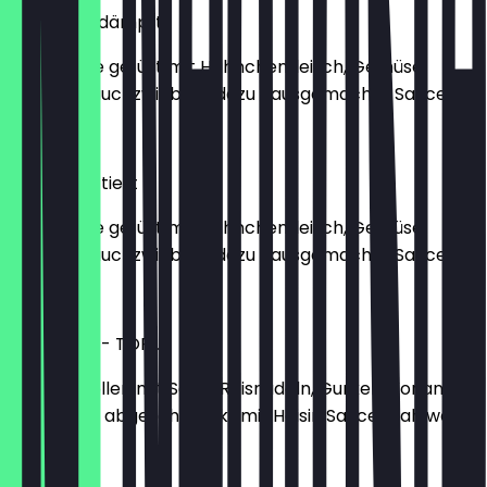
GYOZA Gedämpft
Teigtasche gefüllt mit Hähnchenfleisch, Gemüse,
Möhren, Lauchzwiebeln, dazu hausgemachte Sauce
€6.90
GYOZA Frittiert
Teigtasche gefüllt mit Hähnchenfleisch, Gemüse,
Möhren, Lauchzwiebeln, dazu hausgemachte Sauce
€6.90
GOI CUON - TOFU
Sommerrollen mit Salat, Reisnudeln, Gurken, Koriander,
Erdnüssen, abgeschmeckt mit Hoisin Sauce Wahlweise
€6.50