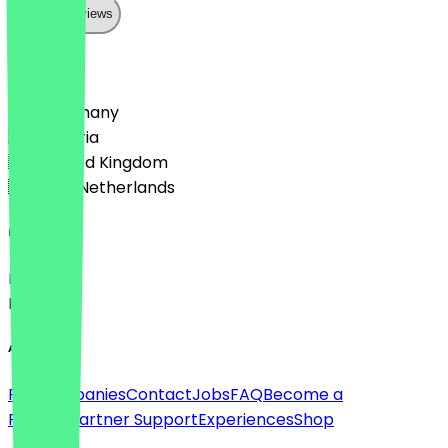
Show all reviews
Country
🇩🇪 Germany
🇦🇹 Austria
🇬🇧 United Kingdom
🇳🇱 The Netherlands
Language
Deutsch
English
About
For companies
Contact
Jobs
FAQ
Become a
Partner
Partner Support
Experiences
Shop