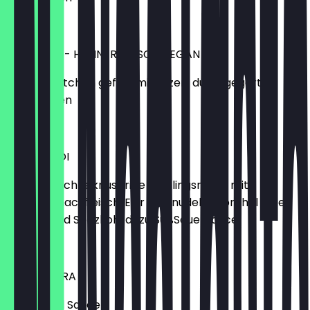
€7.50
BANH BAO - HÜHNERFLEISCH VEGAN
Dampfbrötchen gefüllt mit Pilzen, durchgegart &
tiefgefroren
€7.50
NEM HA NOI
Hausgemachte knusprige Frühlingsrollen mit
Schweinehackfleisch, Eier Glasnudeln, Morchel Pilze,
Möhren und Spitzkohl dazu SüßSauerSauce
€6.90
EBI TEMPURA
mit Spezial Sauce