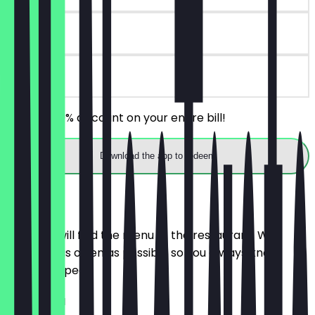
30 days
on site
Receive 30% discount on your entire bill!
Download the app to redeem
Menu
Here you will find the menu of the restaurant. We
update it as often as possible so you always know
what to expect.
VORSPEISEN