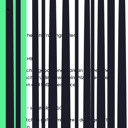
NEM CHAY
Vegetarische Mini Frühlingsrollen
€5.50
WANTAN CHIEN
Hausgemachte gebackene Wantan mit veganem
Hühnerfleisch, Frühlingszwiebeln, Pilzen gefüllte
Teigtaschen und SüßSauerSauce
€6.90
BANH BAO - HÜHNERFLEISCH
Dampfbrötchen gefüllt mit Pilzen, durchgegart &
tiefgefroren