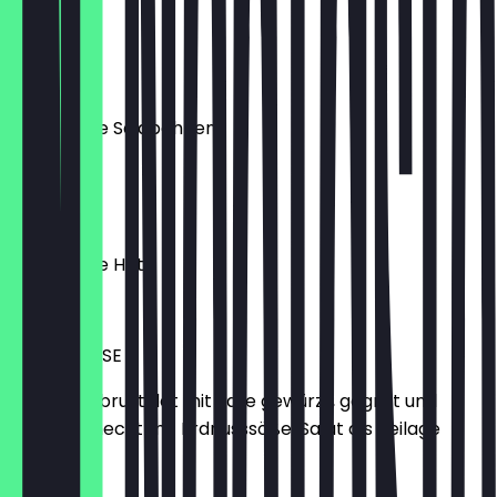
€7.50
EDAMAME
gedämpfte Sojabohnen
€6.50
EDAMAME
gedämpfte Hot
€7.50
SATE SPIESSE
Hähnchenbrustfilet mit Sate gewürzt, gegrillt und
abgeschmeckt mit Erdnusssöße, Salat als Beilage
€7.50