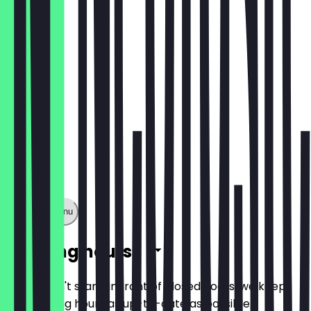
€6.50
Show full menu
Opening hours
So you don't stand in front of closed doors, we keep
the opening hours as up-to-date as possible.