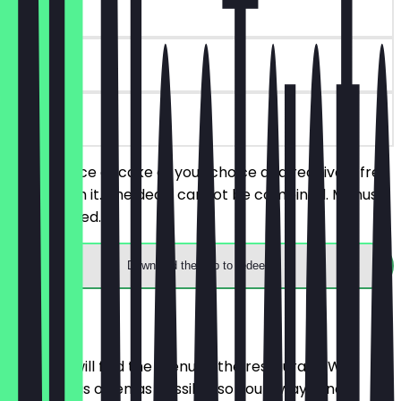
~€3 value
90 days
on site
Order a slice of cake of your choice and receive a free
coffee with it. The deals cannot be combined. Menus
are excluded.
Download the app to redeem
Menu
Here you will find the menu of the restaurant. We
update it as often as possible so you always know