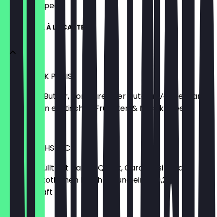
what to expect.
FRÜHSTÜCK À LA CARTE
FRÜHSTÜCK PARIS
Croissant, Butter, Konfitüre oder Nutella, Vanillequark
mit frischen exotischen Früchten & Milchkaffee
€10.90
CRÊPE FRÜHSTÜCK
Crêpe gefüllt mit Vanille Quark, Caramelsirup an
frischen exotischen Früchten und einen 0,2l
Orangensaft
€9.90