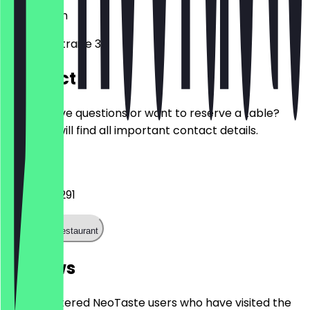
10999
Berlin
Skalitzer Straße 35
Contact
Do you have questions or want to reserve a table?
Here you will find all important contact details.
Phone
+49306113291
Call the restaurant
Reviews
Only registered NeoTaste users who have visited the