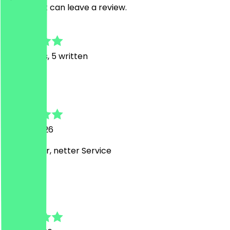
restaurant can leave a review.
4.6
29
Reviews, 5 written
J
Julia
27 July 2026
sehr lecker, netter Service
L
Laura