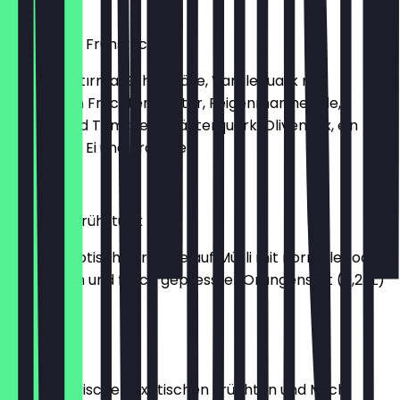
€14.90
Türkisches Frühstück
Sucuk, Pastırma, Schafskäse, Vanillequark mit
exotischen Früchten, Butter, Feigenmarmelade,
Gurken und Tomaten, Kräuterquark, Olivenmix, ein
gekochtes Ei und Brötchen
€15.90
Wellness Frühstück
Frische exotische Früchte auf Müsli mit normaler oder
Hafermilch und frisch gepresster Orangensaft (0,25L)
€9.90
Müsliteller
Müsli mit frischen exotischen Früchten und Milch