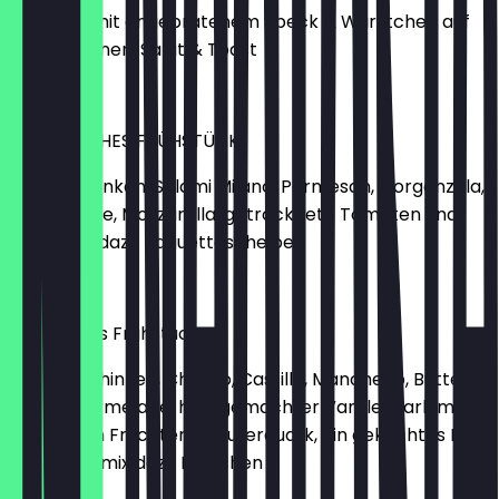
Spiegelei mit angebratenem Speck & Würstchen auf
weiße Bohnen, Salat & Toast
€11.90
ITALIENISCHES FRÜHSTÜCK
Parmaschinken, Salami Milano, Parmesan, Gorgonzola,
Grillgemüse, Mozzarella, getrocknete Tomaten und
Olivenmix dazu Baguettescheiben
€12.90
Spanisches Frühstück
Serranoschinken, Chorizo, Castillo, Manchego, Butter,
Feigenmarmelade, hausgemachter Vanillequark mit
exotischen Früchten, Kräuterquark, ein gekochtes Ei
und Olivenmix dazu Brötchen