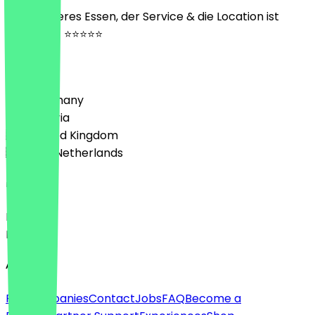
Sehr leckeres Essen, der Service & die Location ist
fabelhaft! ⭐️⭐️⭐️⭐️⭐️
Country
🇩🇪 Germany
🇦🇹 Austria
🇬🇧 United Kingdom
🇳🇱 The Netherlands
Language
Deutsch
English
About
For companies
Contact
Jobs
FAQ
Become a