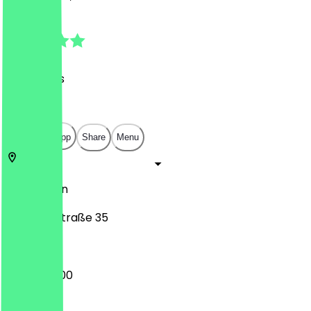
4.6
(
29
Reviews
)
€
€
€
€
Open in app
Share
Menu
10999
Berlin
Skalitzer Straße 35
09:00 - 01:00