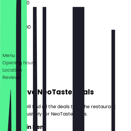
10:00 - 01:00
09:00 - 01:00
Deals
Menu
Opening hours
Location
Reviews
Exclusive NeoTaste Deals
Here you will find all the deals that the restaurant
offers exclusively for NeoTaste users.
2for1 Main Item