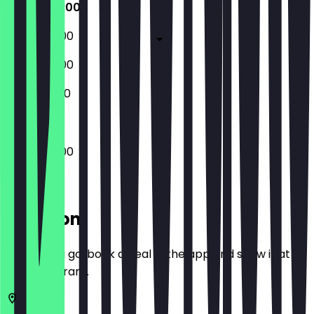
09:00 - 01:00
09:00 - 01:00
10:00 - 03:00
10:00 - 01:00
09:00 - 01:00
Location
Before you go, book a deal in the app and show it at
the restaurant.