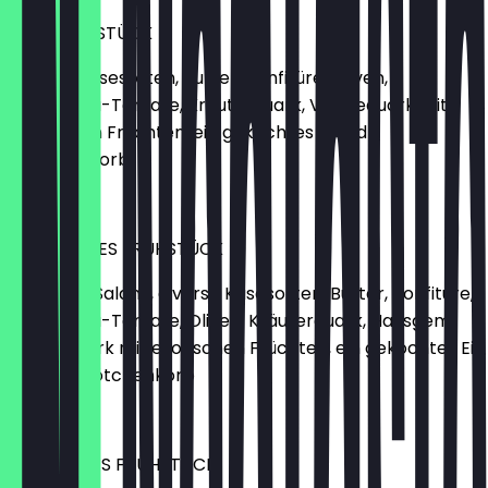
KÄSEFRÜHSTÜCK
Diverse Käsesorten, Butter, Konfitüre, Oliven,
Mozzarella-Tomate, Kräuterquark, Vanillequark mit
exotischen Früchten, ein gekochtes Ei und
Brötchenkorb
€10.90
GEMISCHTES FRÜHSTÜCK
Schinken, Salami, diverse Käsesorten, Butter, Konfitüre,
Mozzarella-Tomate, Oliven, Kräuterquark, Hausgem.
Vanillequark mit exotischen Früchten, ein gekochtes Ei
und ein Brötchenkorb
€12.90
ENGLISCHES FRÜHSTÜCK