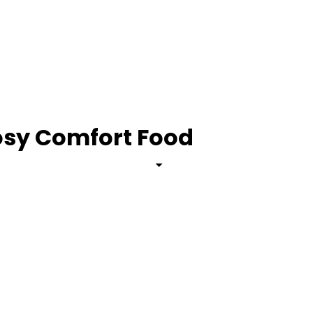
osy Comfort Food