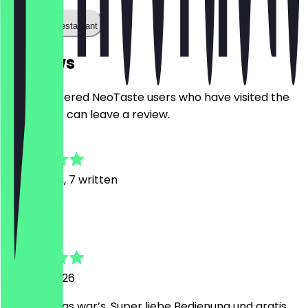
Call the restaurant
Reviews
Only registered NeoTaste users who have visited the
restaurant can leave a review.
4.7
32
Reviews, 7 written
O
Oliver
26 April 2026
🩷 schön das war’s. Super liebe Bedienung und gratis