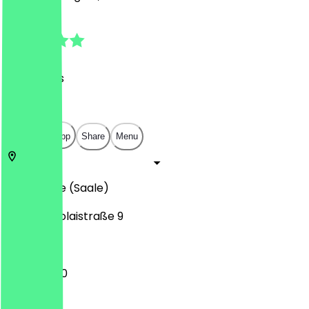
4.7
(
32
Reviews
)
€
€
€
€
Open in app
Share
Menu
06108
Halle (Saale)
Große Nikolaistraße 9
11:30 - 22:00