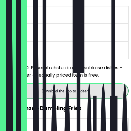
~€14 value
90 days
on site
Order any 2 Bauernfrühstück or Fleischkäse dishes –
the cheaper or equally priced item is free.
Download the app to redeem
FREE Wenzel-Dumpling Fries
~€7 value