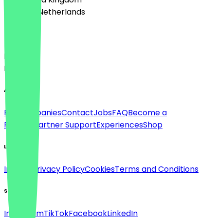
🇳🇱 The Netherlands
Language
Deutsch
English
About
For companies
Contact
Jobs
FAQ
Become a
Partner
Partner Support
Experiences
Shop
Legal
Imprint
Privacy Policy
Cookies
Terms and Conditions
Social
Instagram
TikTok
Facebook
LinkedIn