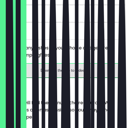
30 days
on site
You order any dishes of your choice and get free
wenzel dumplingfries.
Download the app to redeem
Menu
Here you will find the menu of the restaurant. We
update it as often as possible so you always know
what to expect.