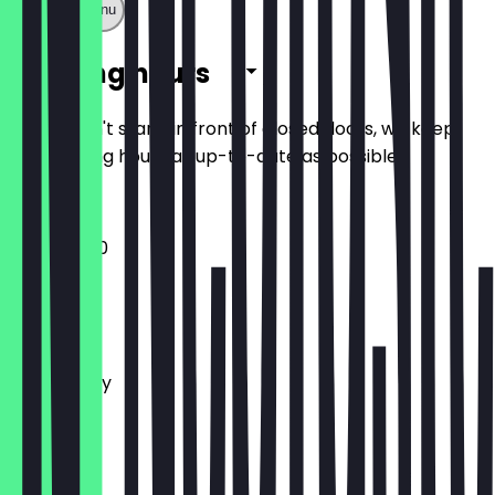
Show full menu
Opening hours
So you don't stand in front of closed doors, we keep
the opening hours as up-to-date as possible.
11:30 - 22:00
Monday
Tuesday
Wednesday
Thursday
Friday
Saturday
Sunday