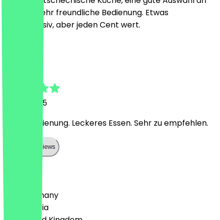
Sehr gute tschechische Küche, eine gute Auswahl an
Bier und sehr freundliche Bedienung. Etwas
preisintensiv, aber jeden Cent wert.
K
Katharina
9 May 2025
Nette Bedienung. Leckeres Essen. Sehr zu empfehlen.
Show all reviews
Country
🇩🇪 Germany
🇦🇹 Austria
🇬🇧 United Kingdom