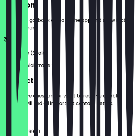
Location
Before you go, book a deal in the app and show it at
the restaurant.
06108
Halle (Saale)
Große Nikolaistraße 9
Contact
Do you have questions or want to reserve a table?
Here you will find all important contact details.
Phone
0345 47049980