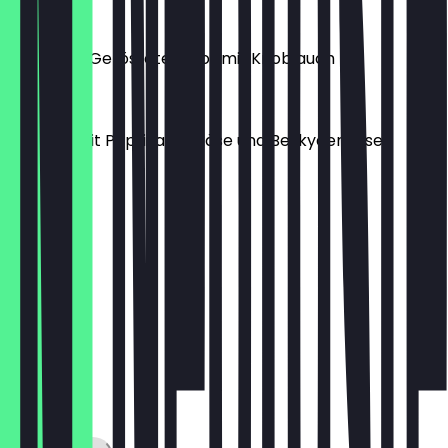
€15.56
Topinka – Geröstetes Brot mit Knoblauch
€6.96
Topinka mit Paprikabierkäse und Beskydenkäse
€9.98