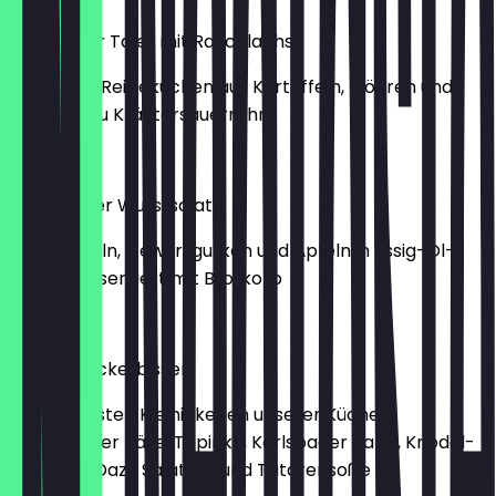
Karlsbader Taler mit Rauchlachs
Herzhafte Reibekuchen aus Kartoffeln, Möhren und
Lauch, dazu Kräutersauerrahm
€18.22
Böhmischer Wurstsalat
Mit Zwiebeln, Gewürzgurken und Äpfeln in Essig-Öl-
Marinade, serviert mit Brotkorb
€13.36
Wenzel Leckerbissen
Die leckersten Kleinigkeiten unserer Küche:
Gebackener Käse, Topinka, Karlsbader Taler, Knödel-
Pommes. Dazu Salatmix und Tatarensoße