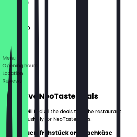
11:30 - 21:00
11:30 - 22:00
Deals
Menu
Opening hours
Location
Reviews
Exclusive NeoTaste Deals
Here you will find all the deals that the restaurant
offers exclusively for NeoTaste users.
2for1 Bauernfrühstück or Fleischkäse