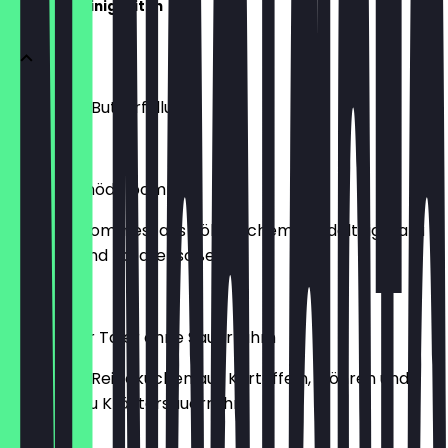
Leckere Kleinigkeiten
Brezel mit Butterfüllung
€3.98
Wenzel-Knödelpommes
Lockere "Pommes" aus Böhmischem Knödelteig, dazu
Ketchup und Tatarensoße
€6.18
Karlsbader Taler ohne Sauerrahm
Herzhafte Reibekuchen aus Kartoffeln, Möhren und
Lauch, dazu Kräutersauerrahm
€11.95