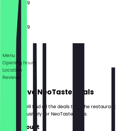
16:30 - 23:59
16:30 - 23:59
Deals
Menu
Opening hours
Location
Reviews
Exclusive NeoTaste Deals
Here you will find all the deals that the restaurant
offers exclusively for NeoTaste users.
€10 Discount