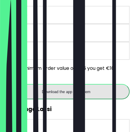
~€10 value
90 days
on site
From a minimum order value of €25 you get €10
discount.
Download the app to redeem
FREE Mango Lassi
~€7 value