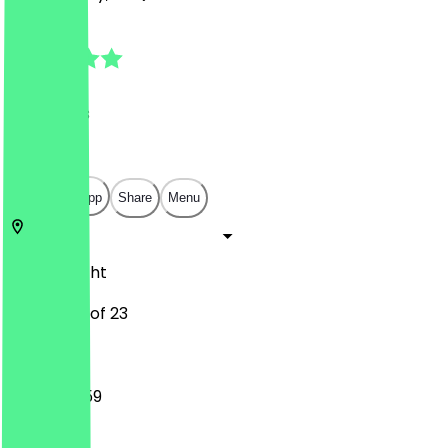
4.9
(
51
Reviews
)
€
€
€
€
Open in app
Share
Menu
3512
Utrecht
Janskerkhof 23
16:30 - 23:59