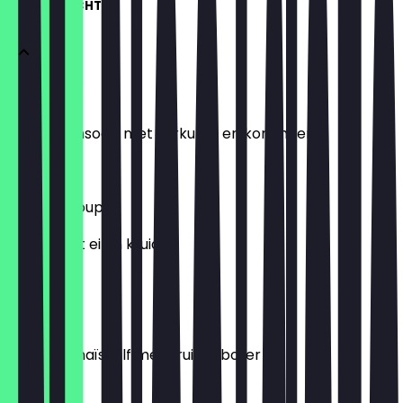
VOORGERECHTEN
Surwa
Gele linzensoep met kurkuma en koriander
€8.00
Chicken Soup
Bereid met ei en kruiden
€8.00
Makai
Gegrilde maïskolf met kruidenboter
€6.00