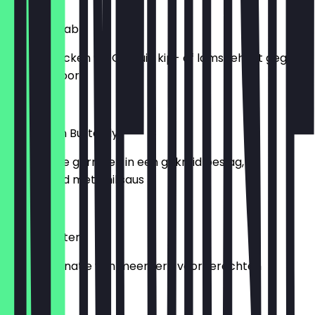
€10.00
Seekh Kebab
Lamb | Chicken 9.5 Gekruid kip- of lamsgehakt gegrild
in de tandoor
€10.00
King Prawn Butterfly
Gefrituurde garnalen in een gekruid beslag,
geserveerd met chilisaus
€10.00
Mixed Starter
Een combinatie van meerdere voorgerechten
€20.00