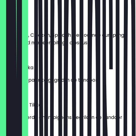
€11.00
Momos
Lamb (9,5), Chicken, Spinach Gestoomde dumplings
geserveerd met een pittige dipsaus
€9.00
Paneer Tikka
Paneer en paprika gegrild in de tandoor
€10.00
Mushroom Tikka
Gemarineerde champignons gegrild in de tandoor
€10.00