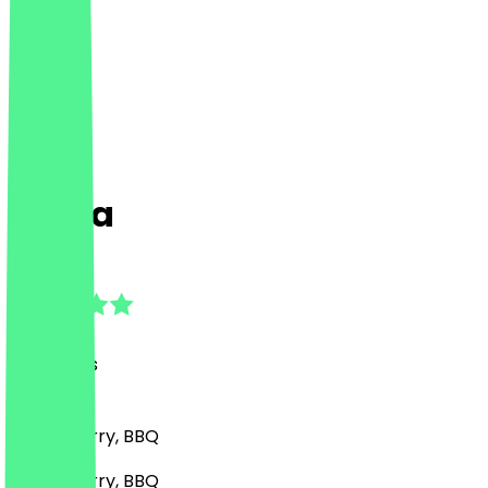
Surya
4.9
(
51
Reviews
)
Indian, Curry, BBQ
Indian, Curry, BBQ