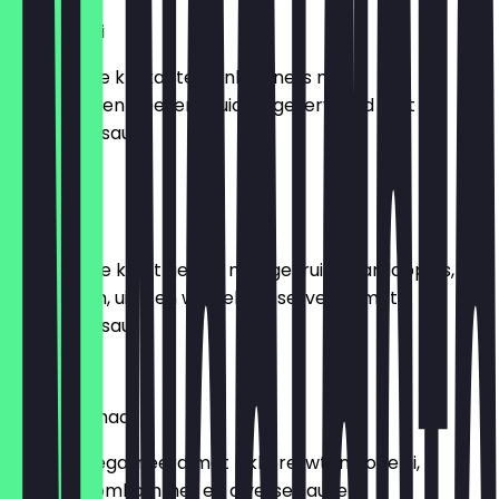
Onion Bhaji
Gefrituurde krokante uienbeignets met
kikkererwtenmeel en kruiden, geserveerd met
tamarindesaus
€8.50
Samosa
Knapperige korst gevuld met gekruide aardappels,
doperwten, uien en wortels, geserveerd met
tamarindesaus
€9.00
Samosa Chaat
Samosa gegarneerd met kikkererwten, rode ui,
tomaat, komkommer en diverse sauzen