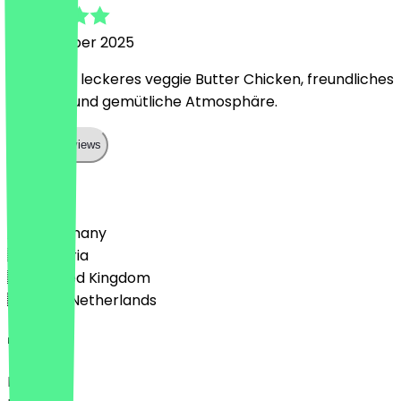
6 December 2025
Sehr, sehr leckeres veggie Butter Chicken, freundliches
Personal und gemütliche Atmosphäre.
Show all reviews
Country
🇩🇪 Germany
🇦🇹 Austria
🇬🇧 United Kingdom
🇳🇱 The Netherlands
Language
Deutsch