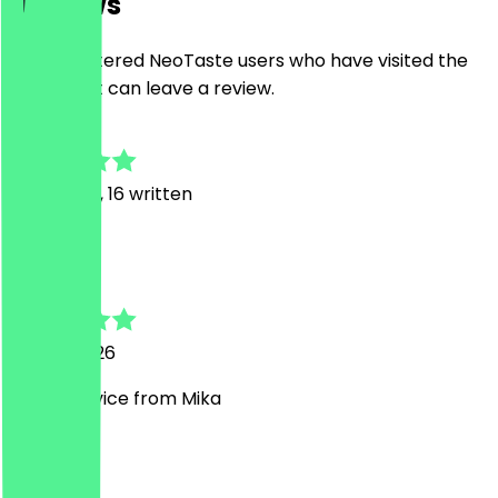
Reviews
Only registered NeoTaste users who have visited the
restaurant can leave a review.
4.9
51
Reviews, 16 written
T
Tristina
25 July 2026
Great service from Mika
B
Bidish