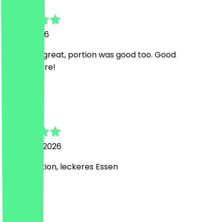
21 July 2026
Food was great, portion was good too. Good
atmosphere!
N
Nicole
28 March 2026
tolle Location, leckeres Essen
E
Esra