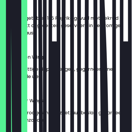
Kachila
Lamb | Vegetables 11.5 Paprika gevuld met gekruid
lamsgehakt of groenten, geserveerd in een romige
tomatensaus
€13.00
Hot Chicken Wings
Gegrilde pittige kippenvleugels, gegarneerd met
geglazuurde uien
€10.00
Cauliflower Wings
Bloemkoolroosjes in een zoetzuur beslag, gegarneerd
met sesamzaadjes