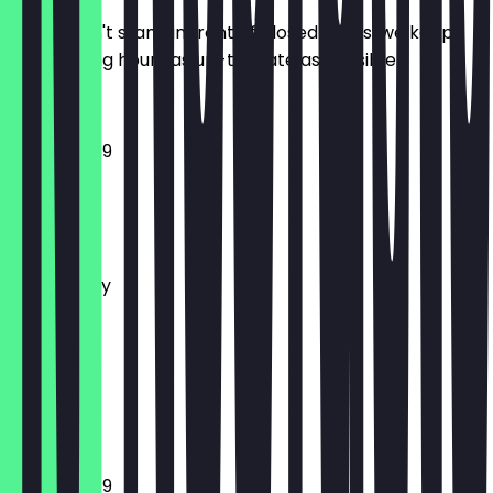
So you don't stand in front of closed doors, we keep
the opening hours as up-to-date as possible.
16:30 - 23:59
Monday
Tuesday
Wednesday
Thursday
Friday
Saturday
Sunday
Closed
16:30 - 23:59