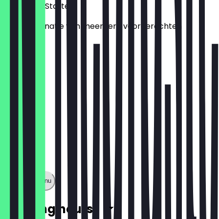
Veg Mixed Starter
Een combinatie van meerdere voorgerechten
€19.00
Show full menu
Opening hours