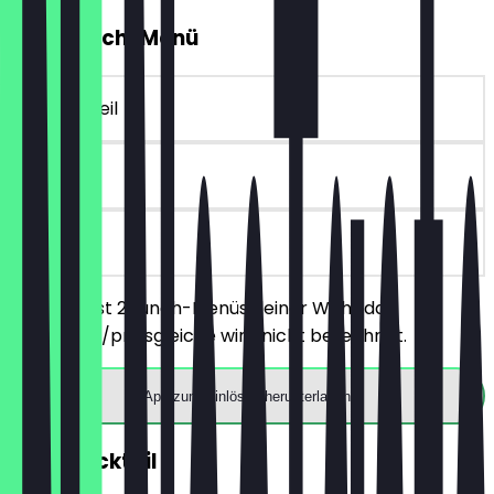
2für1 Lunch-Menü
~15 € Vorteil
90 Tage
vor Ort
Du bestellst 2 Lunch-Menüs deiner Wahl, das
günstigere/preisgleiche wird nicht berechnet.
App zum Einlösen herunterladen
2für1 Cocktail