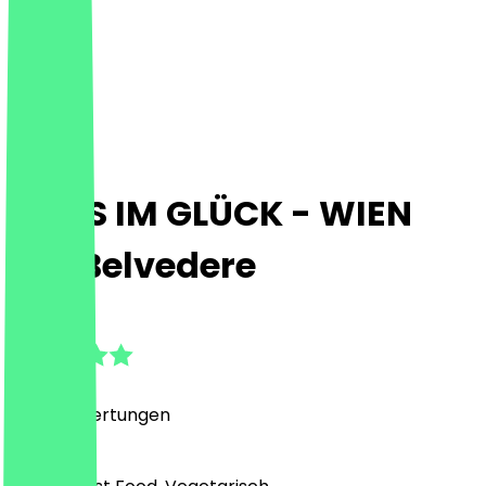
HANS IM GLÜCK - WIEN
Am Belvedere
4.9
(
2954
Bewertungen
)