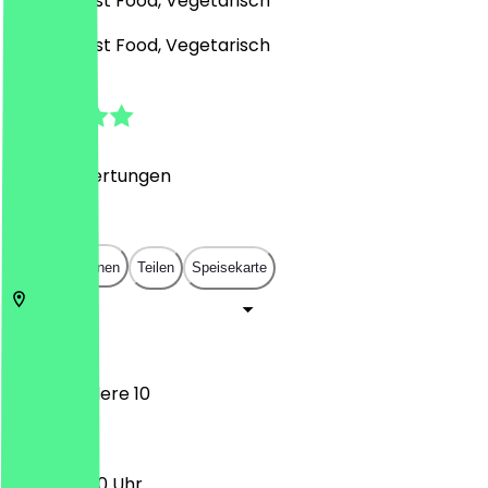
Burger, Fast Food, Vegetarisch
Burger, Fast Food, Vegetarisch
4.9
(
2954
Bewertungen
)
€
€
€
€
In App öffnen
Teilen
Speisekarte
1100
Wien
Am Belvedere 10
11:00 - 23:00 Uhr