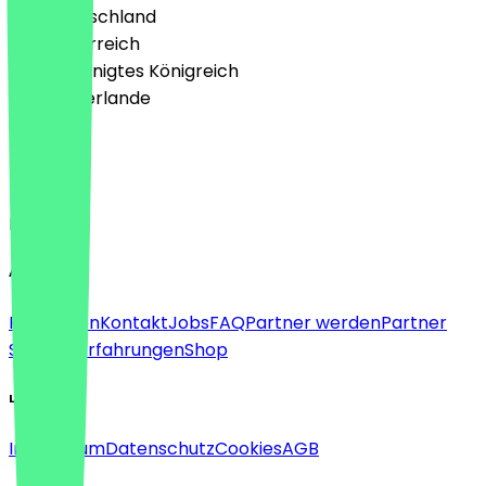
🇩🇪 Deutschland
🇦🇹 Österreich
🇬🇧 Vereinigtes Königreich
🇳🇱 Niederlande
Sprache
Deutsch
English
About
Für Firmen
Kontakt
Jobs
FAQ
Partner werden
Partner
Support
Erfahrungen
Shop
Legal
Impressum
Datenschutz
Cookies
AGB