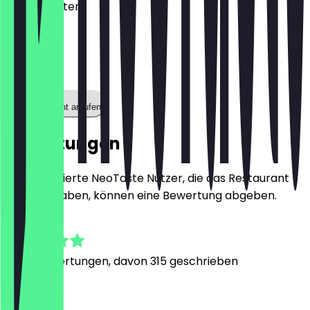
Kontaktdaten.
Telefon
01 9281728
Restaurant anrufen
Bewertungen
Nur registrierte NeoTaste Nutzer, die das Restaurant
besucht haben, können eine Bewertung abgeben.
4.9
2954
Bewertungen, davon 315 geschrieben
H
Hanna