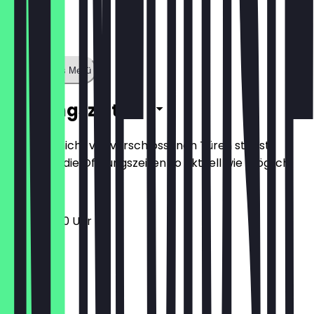
Zeige ganzes Menü
Öffnungszeiten
Damit du nicht vor verschlossenen Türen stehst,
halten wir die Öffnungszeiten so aktuell wie möglich.
11:00 - 23:00 Uhr
Montag
Dienstag
Mittwoch