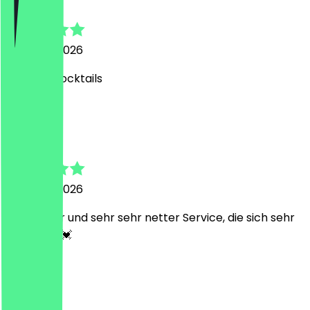
3. August 2026
Leckere Cocktails
J
Jasmin
2. August 2026
Alles super und sehr sehr netter Service, die sich sehr
bemühen 💓
C
Caroline