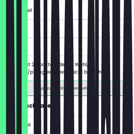
~10 € Vorteil
30 Tage
vor Ort
Du bestellst 2 Cocktails deiner Wahl, der
günstigere/preisgleiche wird nicht berechnet.
App zum Einlösen herunterladen
2für1 Naschpaket
~8 € Vorteil