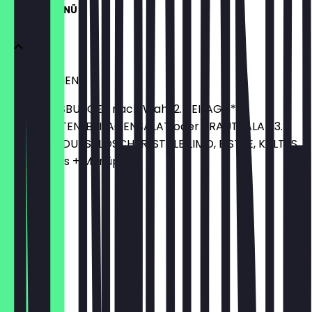
MITTAGSMENÜ
MITTAGSMENÜ
1. LIEBLINGSBURGER nach Wahl 2. BEILAGE:*
GOLDFRITTEN, BEILAGENSALAT oder KRAUTSALAT 3.
GETRÄNK: DURSTLÖSCHER, STILLE LIMO, EISTEE, KALTES
Burgerpreis + Menüpreis
8,90 €