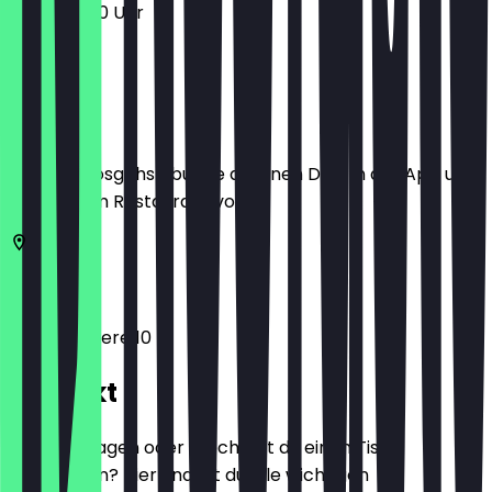
11:00 - 23:00 Uhr
Ort
Bevor du losgehst, buche dir einen Deal in der App und
zeige ihn im Restaurant vor.
1100
Wien
Am Belvedere 10
Kontakt
Hast du Fragen oder möchtest du einen Tisch
reservieren? Hier findest du alle wichtigen