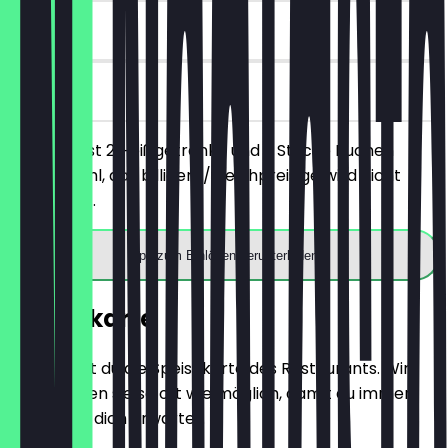
30 Tage
vor Ort
Du bestellst 2 Heißgetränke und 2 Stücke Kuchen
deiner Wahl, das billigere/gleichpreisige wird nicht
berechnet.
App zum Einlösen herunterladen
Speisekarte
Hier findest du die Speisekarte des Restaurants. Wir
aktualisieren sie so oft wie möglich, damit du immer
weißt, was dich erwartet.