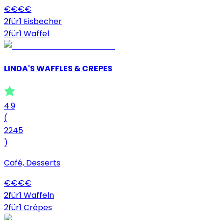
€
€
€
€
2für1 Eisbecher
2für1 Waffel
LINDA'S WAFFLES & CREPES
4.9
(
2245
)
Café, Desserts
€
€
€
€
2für1 Waffeln
2für1 Crêpes