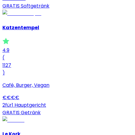
GRATIS Softgetränk
Katzentempel
4.9
(
1127
)
Café, Burger, Vegan
€
€
€
€
2für1 Hauptgericht
GRATIS Getränk
Le Kork