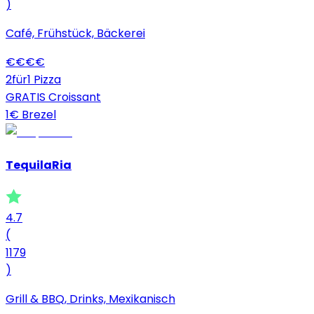
)
Café, Frühstück, Bäckerei
€
€
€
€
2für1 Pizza
GRATIS Croissant
1€ Brezel
TequilaRia
4.7
(
1179
)
Grill & BBQ, Drinks, Mexikanisch