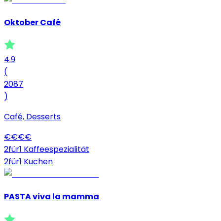
Oktober Café
4.9
(
2087
)
Café, Desserts
€
€
€
€
2für1 Kaffeespezialität
2für1 Kuchen
PASTA viva la mamma