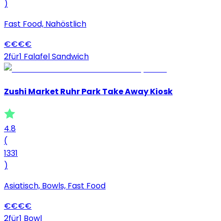
)
Fast Food, Nahöstlich
€
€
€
€
2für1 Falafel Sandwich
Zushi Market Ruhr Park Take Away Kiosk
4.8
(
1331
)
Asiatisch, Bowls, Fast Food
€
€
€
€
2für1 Bowl