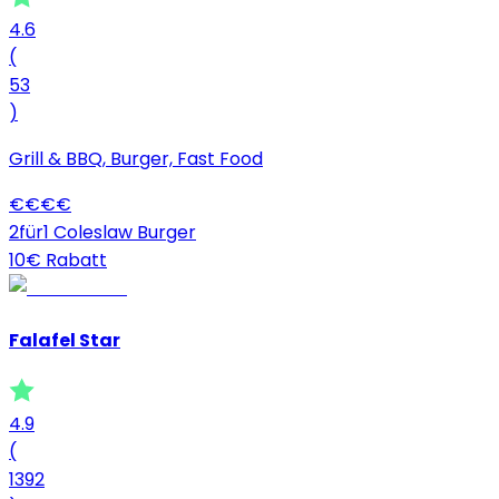
4.6
(
53
)
Grill & BBQ, Burger, Fast Food
€
€
€
€
2für1 Coleslaw Burger
10€ Rabatt
Falafel Star
4.9
(
1392