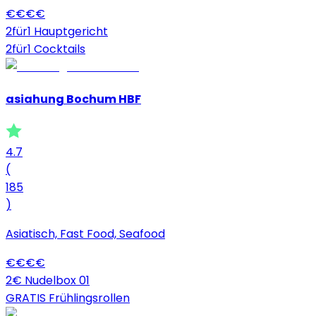
€
€
€
€
2für1 Hauptgericht
2für1 Cocktails
asiahung Bochum HBF
4.7
(
185
)
Asiatisch, Fast Food, Seafood
€
€
€
€
2€ Nudelbox 01
GRATIS Frühlingsrollen