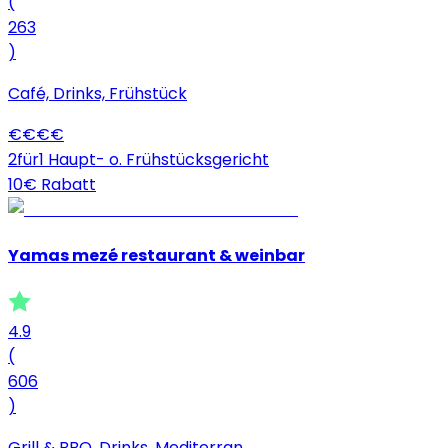
(
263
)
Café, Drinks, Frühstück
€
€
€
€
2für1 Haupt- o. Frühstücksgericht
10€ Rabatt
Yamas mezé restaurant & weinbar
4.9
(
606
)
Grill & BBQ, Drinks, Mediterran