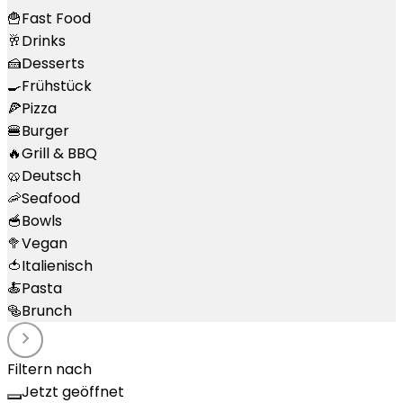
🍟
Fast Food
🥂
Drinks
🍰
Desserts
🍳
Frühstück
🍕
Pizza
🍔
Burger
🔥
Grill & BBQ
🥨
Deutsch
🦐
Seafood
🥣
Bowls
🥦
Vegan
🍅
Italienisch
🍝
Pasta
🥯
Brunch
Filtern nach
Jetzt geöffnet