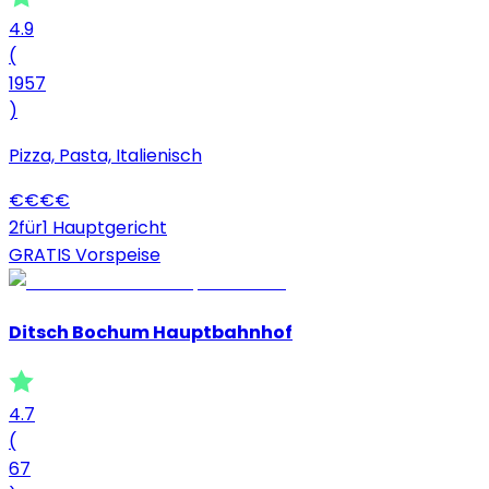
4.9
(
1957
)
Pizza, Pasta, Italienisch
€
€
€
€
2für1 Hauptgericht
GRATIS Vorspeise
Ditsch Bochum Hauptbahnhof
4.7
(
67