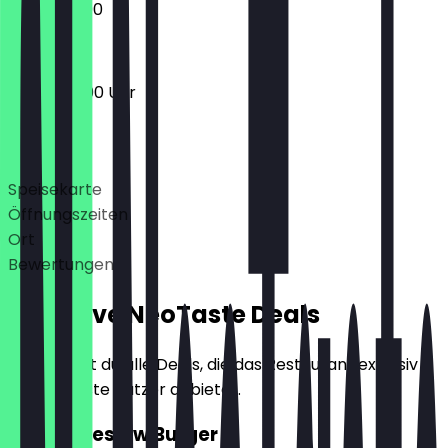
12:00 - 23:00
16:00 - 23:00 Uhr
Deals
Speisekarte
Öffnungszeiten
Ort
Bewertungen
Exklusive NeoTaste Deals
Hier findest du alle Deals, die das Restaurant exklusiv
für NeoTaste Nutzer anbietet.
2für1 Coleslaw Burger