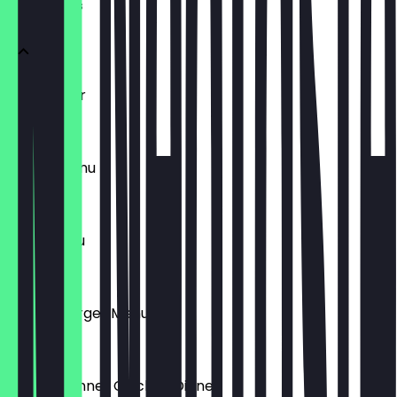
Loco Menüs
Loco Junior
€ 6,99
Burger Menu
€ 9,99
Filets Menu
€ 12,99
Double Burger Menu
€ 19,99
Winner Winner Chicken Dinner