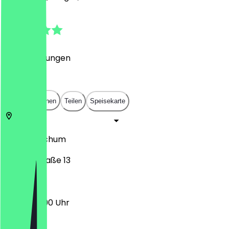
4.6
(
50
Bewertungen
)
€
€
€
€
In App öffnen
Teilen
Speisekarte
44787
Bochum
Kortumstraße 13
16:00 - 23:00 Uhr