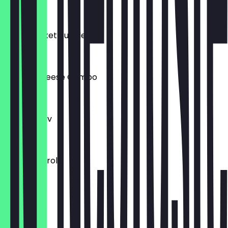
€ 24,99
Mixed Bucket Bundle
€ 17,99
Double Cheese Combo
€ 17,99
Flavour Flav
€ 9,99
Burger Patrol
€ 9,99