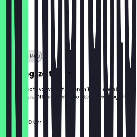
Zeige ganzes Menü
Öffnungszeiten
Damit du nicht vor verschlossenen Türen stehst,
halten wir die Öffnungszeiten so aktuell wie möglich.
16:00 - 23:00 Uhr