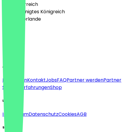
🇦🇹 Österreich
🇬🇧 Vereinigtes Königreich
🇳🇱 Niederlande
Sprache
Deutsch
English
About
Für Firmen
Kontakt
Jobs
FAQ
Partner werden
Partner
Support
Erfahrungen
Shop
Legal
Impressum
Datenschutz
Cookies
AGB
Social