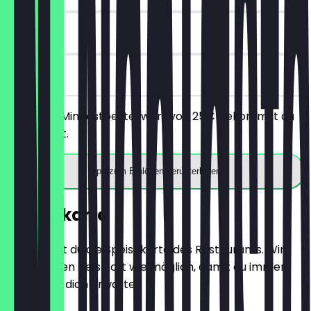
30 Tage
vor Ort
Ab einem Mindestbestellwert von 25€ bekommst du
10€ Rabatt.
App zum Einlösen herunterladen
Speisekarte
Hier findest du die Speisekarte des Restaurants. Wir
aktualisieren sie so oft wie möglich, damit du immer
weißt, was dich erwartet.