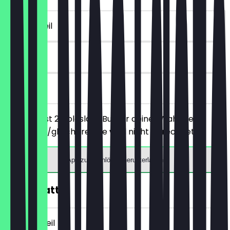
~€ 6 Vorteil
90 Tage
vor Ort
Du bestellst 2 Coleslaw-Burger deiner Wahl, der
günstigere/gleichpreisige wird nicht berechnet.
App zum Einlösen herunterladen
10€ Rabatt
~€ 10 Vorteil