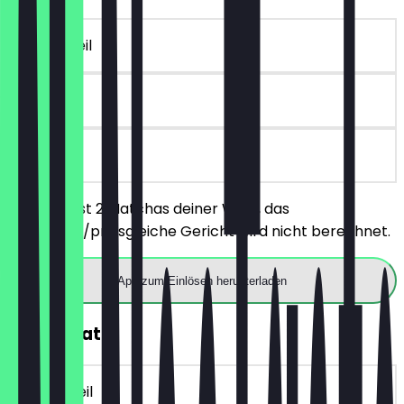
~€ 5 Vorteil
30 Tage
vor Ort
Du bestellst 2 Matchas deiner Wahl, das
günstigere/preisgleiche Gericht wird nicht berechnet.
App zum Einlösen herunterladen
30% Rabatt
~€ 4 Vorteil