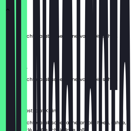
Lotus Klein
Frische früchte, arabische sahne, vanilleeis, sahne,
lotus soße.
€ 8,90
Lotus Groß
Frische früchte, arabische sahne, vanilleeis, sahne,
lotus soße.
€ 11,90
Orental Obstsalat Klein
Frische früchte, arabische sahne, arabischeeis, sahne,
nüsse, nestlé, weiße schokolade soße.