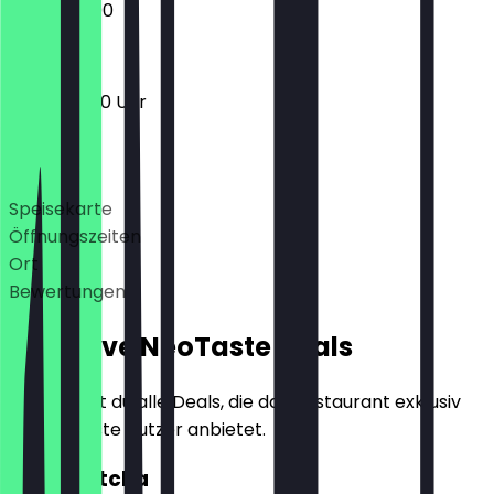
13:00 - 22:00
12:30 - 22:30 Uhr
Deals
Speisekarte
Öffnungszeiten
Ort
Bewertungen
Exklusive NeoTaste Deals
Hier findest du alle Deals, die das Restaurant exklusiv
für NeoTaste Nutzer anbietet.
2für1 Matcha