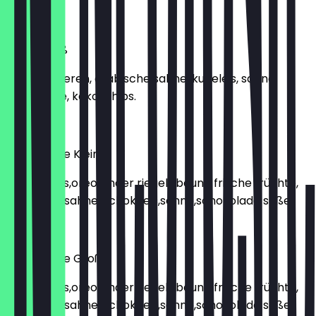
€ 9,90
Berry Groß
Frische beeren, arabische sahne, kugeleis, sahne,
berry soße, kokoschips.
€ 12,90
Schokolade Klein
Kitkat,mars,oreo,kinder riegel , beuno frische früchte,
arabische sahne, schokoeis,sahne,schokolade soße.
€ 9,90
Schokolade Groß
Kitkat,mars,oreo,kinder riegel , beuno frische früchte,
arabische sahne, schokoeis,sahne,schokolade soße.