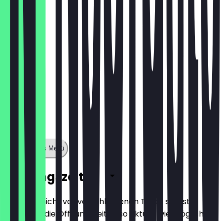
€ 12,90
Zeige ganzes Menü
Öffnungszeiten
Damit du nicht vor verschlossenen Türen stehst,
halten wir die Öffnungszeiten so aktuell wie möglich.