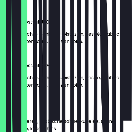
€ 12,90
Vita Me Obstsalat Klein
Frische früchte, vanilleeis, pistazien, nestlé, arabische
sahne,zuckerwatte, pistazien soße.
€ 11,50
Vita Me Obstsalat Groß
Frische früchte, vanilleeis, pistazien, nestlé, arabische
sahne,zuckerwatte, pistazien soße.
€ 13,90
Berry Klein
Frische beeren, arabische sahne, kugeleis, sahne,
berry soße, kokoschips.