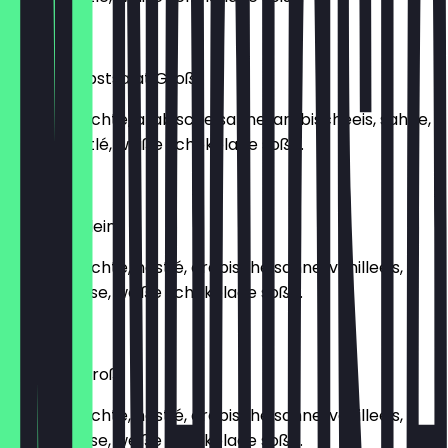
€ 10,90
Orental Obstsalat Groß
Frische früchte, arabische sahne, arabischeeis, sahne,
nüsse, nestlé, weiße schokolade soße.
€ 12,90
Crunchy Klein
Frische früchte, nestlé, arabische sahne, vanilleeis,
sahne, nüsse, weiße schokolade soße.
€ 9,90
Crunchy Groß
Frische früchte, nestlé, arabische sahne, vanilleeis,
sahne, nüsse, weiße schokolade soße.