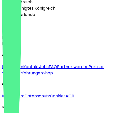
🇦🇹 Österreich
🇬🇧 Vereinigtes Königreich
🇳🇱 Niederlande
Sprache
Deutsch
English
About
Für Firmen
Kontakt
Jobs
FAQ
Partner werden
Partner
Support
Erfahrungen
Shop
Legal
Impressum
Datenschutz
Cookies
AGB
Social