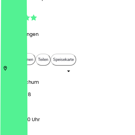
4.6
(
7
Bewertungen
)
€
€
€
€
In App öffnen
Teilen
Speisekarte
44866
Bochum
Oststraße 8
12:30 - 22:30 Uhr