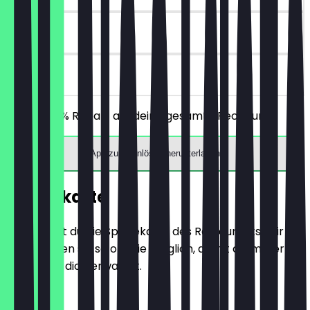
30 Tage
vor Ort
Erhalte 30% Rabatt auf deine gesamte Rechnung!
App zum Einlösen herunterladen
Speisekarte
Hier findest du die Speisekarte des Restaurants. Wir
aktualisieren sie so oft wie möglich, damit du immer
weißt, was dich erwartet.
OBSTSALAT