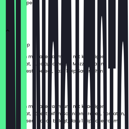
what to expect.
Wraps
Italian Wrap
bestrichen mit Sauerrahm und mit knackigem
Eisbergsalat, Rucola, Tomaten, Mozzarella und
Basilikumpesto belegt, dazu 1 Dip Sauerrahm
€7.45
Club Wrap
bestrichen mit Sauerrahm und mit knackigem
Eisbergsalat, Käsestreifen, Schinkenstreifen, Tomaten,
Ei und krossem Bacon belegt, dazu 1 Dip Sauerrahm