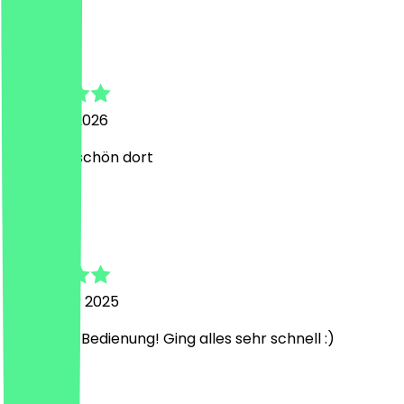
O
Oleksii
15 March 2026
War sehr schön dort
D
Dana
5 October 2025
Sehr liebe Bedienung! Ging alles sehr schnell :)
B