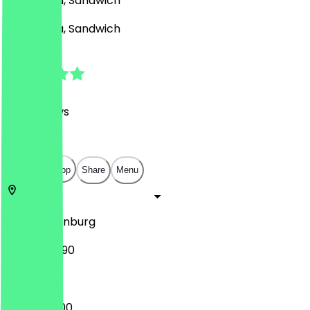
Café, Pizza, Sandwich
Café, Pizza, Sandwich
4.7
(
616
Reviews
)
€
€
€
€
Open in app
Share
Menu
26122
Oldenburg
Lange Str. 90
08:30 - 01:00