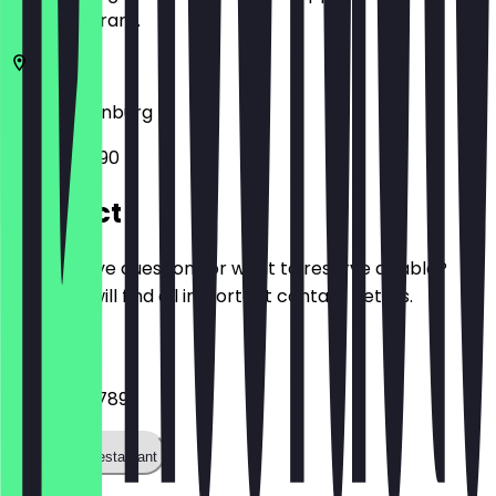
the restaurant.
26122
Oldenburg
Lange Str. 90
Contact
Do you have questions or want to reserve a table?
Here you will find all important contact details.
Phone
0441 96037891
Call the restaurant