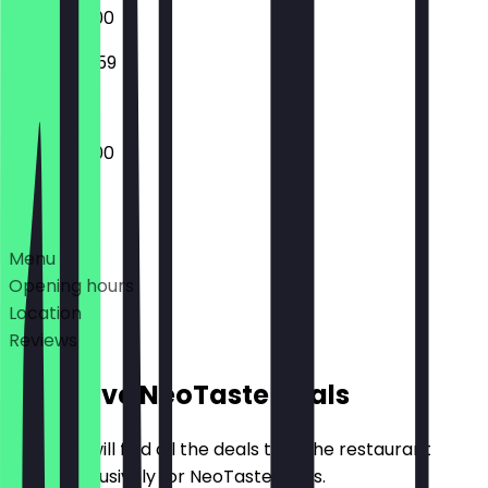
08:30 - 01:00
09:00 - 23:59
08:30 - 01:00
Deals
Menu
Opening hours
Location
Reviews
Exclusive NeoTaste Deals
Here you will find all the deals that the restaurant
offers exclusively for NeoTaste users.