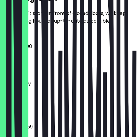
So you don't stand in front of closed doors, we keep
the opening hours as up-to-date as possible.
08:30 - 01:00
Monday
Tuesday
Wednesday
Thursday
Friday
Saturday
Sunday
08:30 - 23:59