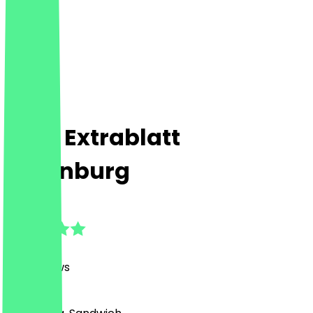
Cafe Extrablatt
Oldenburg
4.7
(
616
Reviews
)