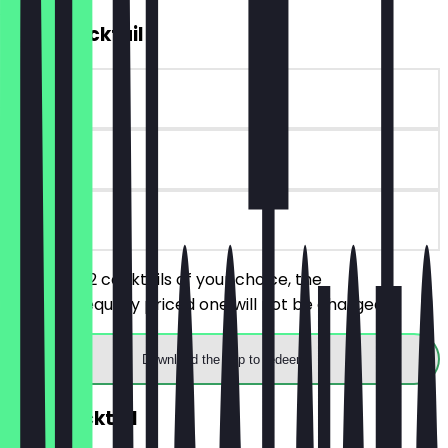
2for1 Cocktail
~€9 value
180 days
on site
You order 2 cocktails of your choice, the
cheaper/equally priced one will not be charged.
Download the app to redeem
Free Cocktail