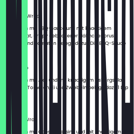
€7.45
American Wrap
bestrichen mit BBQ-Sauce und mit knackigem
Eisbergsalat, crispy gebackener Hähnchenbrust,
Zwiebeln und Tomaten belegt, dazu 1 Dip BBQ-Sauce
€7.45
Tuna Wrap
bestrichen mit Aioli und mit knackigem Eisbergsalat,
Thunfisch, Tomaten, Ei und Zwiebeln belegt, dazu 1 Dip
Aioli
€7.45
Caesar´s Wrap
bestrichen mit Caesardressing und mit knackigem