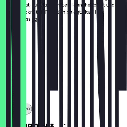
Eisbergsalat, Rucola, gegrillter Hähnchenbrust und
halbgetrockneten Tomaten belegt, dazu 1 Dip
Caesardressing
€7.45
Show full menu
Opening hours