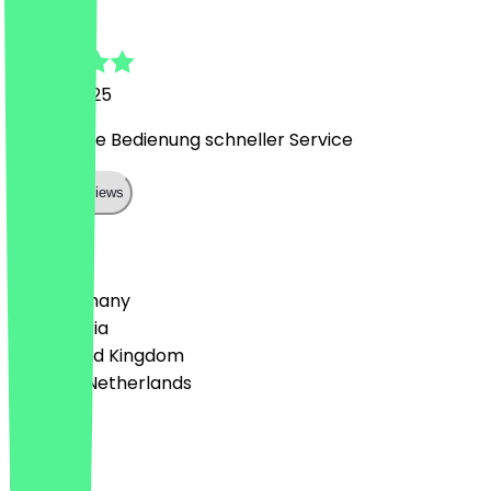
Björn
11 June 2025
freundliche Bedienung schneller Service
Show all reviews
Country
🇩🇪 Germany
🇦🇹 Austria
🇬🇧 United Kingdom
🇳🇱 The Netherlands
Language
Deutsch