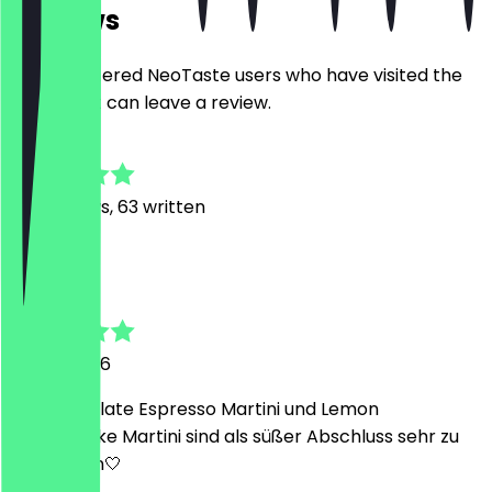
Reviews
Only registered NeoTaste users who have visited the
restaurant can leave a review.
4.7
616
Reviews, 63 written
R
Rebekka
13 May 2026
der Chocolate Espresso Martini und Lemon
Cheesecake Martini sind als süßer Abschluss sehr zu
empfehlen🤍