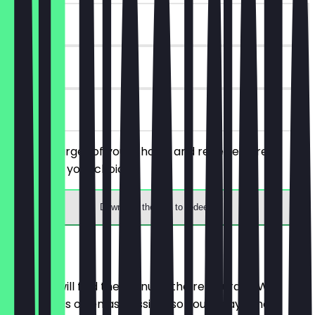
~€9 value
180 days
on site
Order a burger of your choice and receive a free
cocktail of your choice.
Download the app to redeem
Menu
Here you will find the menu of the restaurant. We
update it as often as possible so you always know