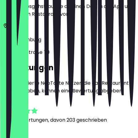
Bevor du losgehst, buche dir einen Deal in der App und
zeige ihn im Restaurant vor.
20357
Hamburg
Schanzenstraße 79
Bewertungen
Nur registrierte NeoTaste Nutzer, die das Restaurant
besucht haben, können eine Bewertung abgeben.
4.9
2342
Bewertungen, davon 203 geschrieben
M