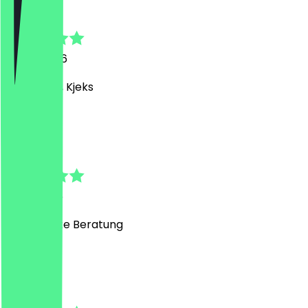
Monique
14. Juli 2026
Süß, süßer, Kjeks
C
Charlotte
11. Juli 2026
Super nette Beratung
A
Amina