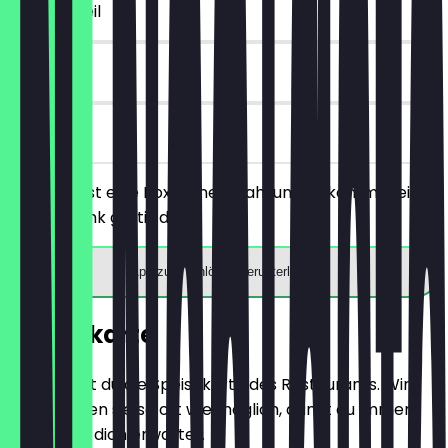
~€ 3 Vorteil
90 Tage
vor Ort
Du bestellst eine Box deiner Wahl und bekommst ein
Heißgetränk gratis dazu.
App zum Einlösen herunterladen
Speisekarte
Hier findest du die Speisekarte des Restaurants. Wir
aktualisieren sie so oft wie möglich, damit du immer
weißt, was dich erwartet.