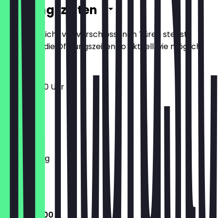
Öffnungszeiten
Damit du nicht vor verschlossenen Türen stehst,
halten wir die Öffnungszeiten so aktuell wie möglich.
11:00 - 20:00 Uhr
Montag
Dienstag
Mittwoch
Donnerstag
Freitag
Samstag
Sonntag
11:00 - 20:00