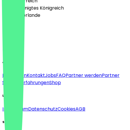
🇦🇹 Österreich
🇬🇧 Vereinigtes Königreich
🇳🇱 Niederlande
Sprache
Deutsch
English
About
Für Firmen
Kontakt
Jobs
FAQ
Partner werden
Partner
Support
Erfahrungen
Shop
Legal
Impressum
Datenschutz
Cookies
AGB
Social