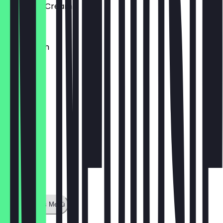
Cookies & Cream
€ 3,30
Bienenstich
€ 3,80
Zeige ganzes Menü