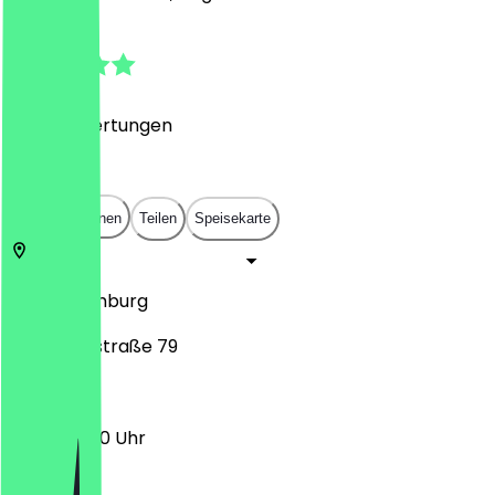
4.9
(
2342
Bewertungen
)
€
€
€
€
In App öffnen
Teilen
Speisekarte
20357
Hamburg
Schanzenstraße 79
11:00 - 20:00 Uhr