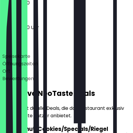
11:00 - 20:00
11:00 - 20:00 Uhr
Deals
Speisekarte
Öffnungszeiten
Ort
Bewertungen
Exklusive NeoTaste Deals
Hier findest du alle Deals, die das Restaurant exklusiv
für NeoTaste Nutzer anbietet.
2für1 Donut/Cookies/Specials/Riegel