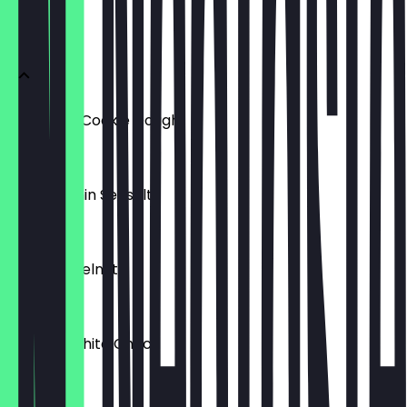
Donuts
Blueberry Cookie Dough
€ 3,80
Schokotahin Seasalt
€ 3,30
Bueno Hazelnut
€ 3,80
Konfetti White Choc
€ 3,30