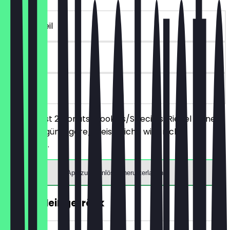
~€ 4 Vorteil
90 Tage
vor Ort
Du bestellst 2 Donuts/Cookies/Specials/Riegel deiner
Wahl, das günstigere/preisgleiche wird nicht
berechnet.
App zum Einlösen herunterladen
GRATIS Heißgetränk