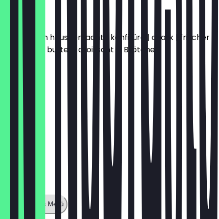
BRUXELLES
zwei sorten hausgemachte konfitüre | quark | frischer
obstsalat | butter | croissant & Brötchen
12,00 €
Zeige ganzes Menü