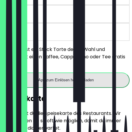
90 Tage
vor Ort
Du bestellst ein Stück Torte deiner Wahl und
bekommst einen Kaffee, Cappuccino oder Tee gratis
dazu.
App zum Einlösen herunterladen
Speisekarte
Hier findest du die Speisekarte des Restaurants. Wir
aktualisieren sie so oft wie möglich, damit du immer
weißt, was dich erwartet.