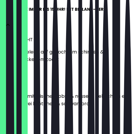
FRÜHSTÜCK IMMER BIS 15 UHR! MIT BIOLAND-EIERN
MAASTRICHT
zwei spiegeleier auf gekochtem schinken &
hausgebackenem toast
15,50 €
BASEL
käseteller mit frischem obst & nüssen | gekochtes ei |
butter | zwei brötchen & schwarzbrot
17,50 €
FLORENZ