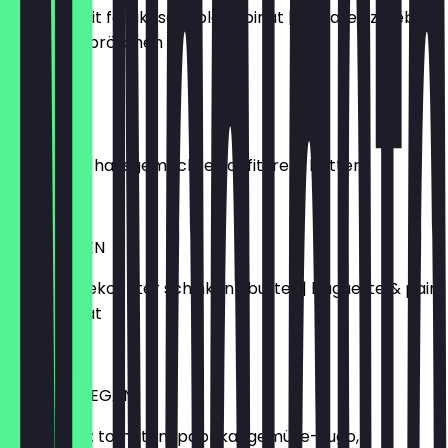
omlette mit fetakäse & blattspinat | tomate | zwiebeln
| butter & brötchen
15,50 €
PARIS
croissant | hausgemachte konfitüre & butter
5,50 €
ANTWERPEN
gouda & gekochter schinken | butter | baguette & pain
au chocolat
10,50 €
TEL AVIV VEGAN
shakshuka: tomaten-paprika-gemüse-sugo,