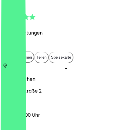
4.9
(
376
Bewertungen
)
€
€
€
€
In App öffnen
Teilen
Speisekarte
52066
Aachen
Kapellenstraße 2
08:00 - 18:00 Uhr