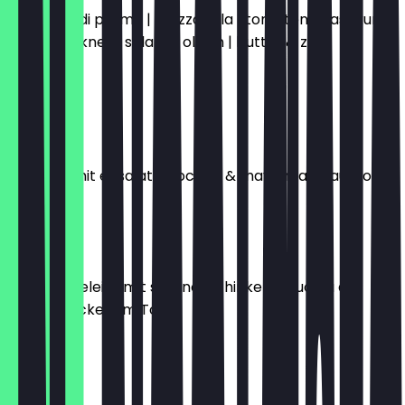
prosciuto di parma | mozzarella | tomaten | basilikum |
luftgetrocknete salami | oliven | butter & zwei
brötchen
16,50 €
SYLT
krabben mit ei, salat, avocado & mayonnaise auf toast
18,00 €
MADRID
zwei spiegeleier mit serano-schinken & rucola auf
hausgebackenem Toast
15,50 €
KOS