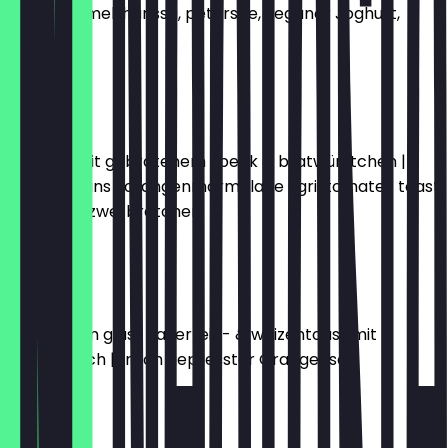
kreuzkümmel, harissa, petersilie, veganer Joghurt,
toast
15,50 €
LONDON
rühreier mit gebratenem speck & bratwürstchen |
baked beans | orangenmarmelade | grilltomate | toast
| butter & zwei brötchen
16,50 €
WIEN
zwei eier im glas | sauerteig- & weizentoast mit
schnittlauch | frisch gepresster Orangensaft
13,50 €
PANAMA