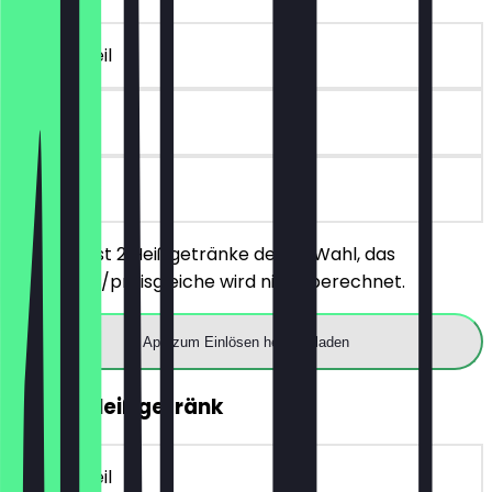
~5 € Vorteil
90 Tage
vor Ort
Du bestellst 2 Heißgetränke deiner Wahl, das
günstigere/preisgleiche wird nicht berechnet.
App zum Einlösen herunterladen
GRATIS Heißgetränk
~6 € Vorteil