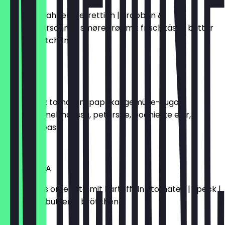
lachs mit sahnemeerrettich | krabben &
preiselbeersahne | smørebrøt mit frischkäse | butter
& zwei brötchen
17,00 €
TEL AVIV
shakshuka: tomaten-paprika-gemüse-sugo,
kreuzkümmel, harissa, petersilie, pochierte eier,
Joghurt, toast
17,00 €
BARCELONA
spanisches omelette mit kartoffeln | tomaten | speck |
zwiebeln | butter & brötchen
15,50 €