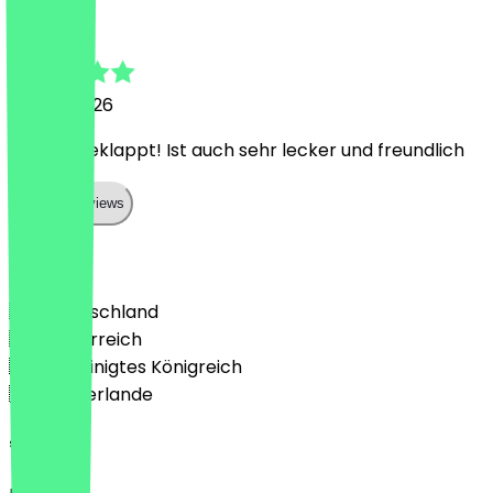
Nils
11. April 2026
Hat gut geklappt! Ist auch sehr lecker und freundlich
Show all reviews
Land
🇩🇪 Deutschland
🇦🇹 Österreich
🇬🇧 Vereinigtes Königreich
🇳🇱 Niederlande
Sprache