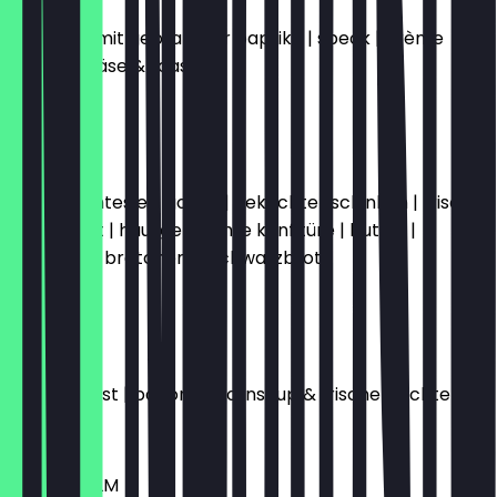
omelette mit gebratener paprika | speck | crème
fraîche | käse & toast
15,50 €
AACHEN
ein gekochtes ei | gouda | gekochter schinken | frische
leberwurst | hausgemachte konfitüre | butter |
croissant | brötchen & schwarzbrot
14,50 €
NEW YORK
french toast | bacon | ahornsirup & frische früchte
15,50 €
STOCKHOLM