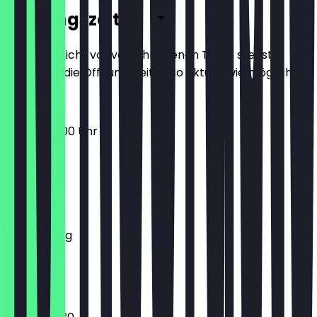
Öffnungszeiten
Damit du nicht vor verschlossenen Türen stehst,
halten wir die Öffnungszeiten so aktuell wie möglich.
08:00 - 18:00 Uhr
Montag
Dienstag
Mittwoch
Donnerstag
Freitag
Samstag
Sonntag