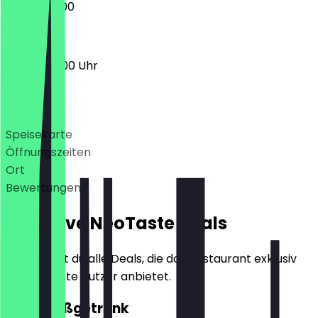
09:00 - 18:00
08:00 - 18:00 Uhr
Deals
Speisekarte
Öffnungszeiten
Ort
Bewertungen
Exklusive NeoTaste Deals
Hier findest du alle Deals, die das Restaurant exklusiv
für NeoTaste Nutzer anbietet.
2für1 Heißgetränk