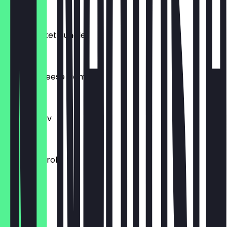
24,99 €
Mixed Bucket Bundle
17,99 €
Double Cheese Combo
17,99 €
Flavour Flav
9,99 €
Burger Patrol
9,99 €