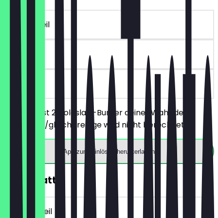
~6 € Vorteil
90 Tage
vor Ort
Du bestellst 2 Coleslaw-Burger deiner Wahl, der
günstigere/gleichpreisige wird nicht berechnet.
App zum Einlösen herunterladen
10€ Rabatt
~10 € Vorteil