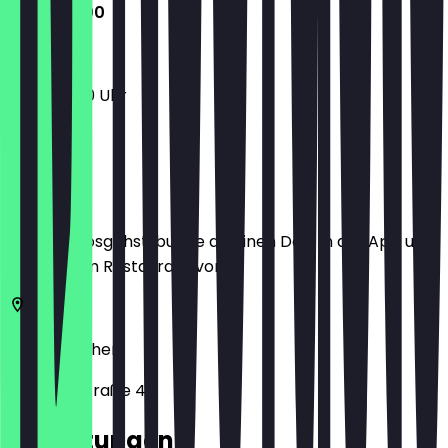
11:00 - 21:00
11:00 - 21:00 Uhr
Ort
Bevor du losgehst, buche dir einen Deal in der App und
zeige ihn im Restaurant vor.
52062
Aachen
Adalbertstraße 48
Bewertungen