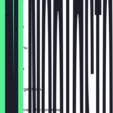
Loco Menüs
Loco Junior
6,99 €
Burger Menu
9,99 €
Filets Menu
12,99 €
Double Burger Menu
19,99 €
Winner Winner Chicken Dinner