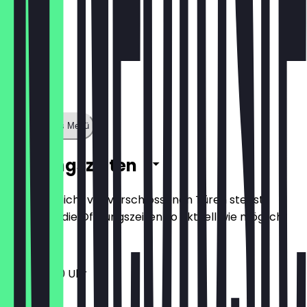
Zeige ganzes Menü
Öffnungszeiten
Damit du nicht vor verschlossenen Türen stehst,
halten wir die Öffnungszeiten so aktuell wie möglich.
11:00 - 21:00 Uhr