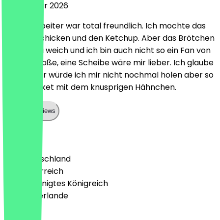
26. Februar 2026
Der Mitarbeiter war total freundlich. Ich mochte das
cruchige chicken und den Ketchup. Aber das Brötchen
war mir zu weich und ich bin auch nicht so ein Fan von
der Käsesoße, eine Scheibe wäre mir lieber. Ich glaube
nen Burger würde ich mir nicht nochmal holen aber so
einen Bucket mit dem knusprigen Hähnchen.
Show all reviews
Land
🇩🇪 Deutschland
🇦🇹 Österreich
🇬🇧 Vereinigtes Königreich
🇳🇱 Niederlande
Sprache