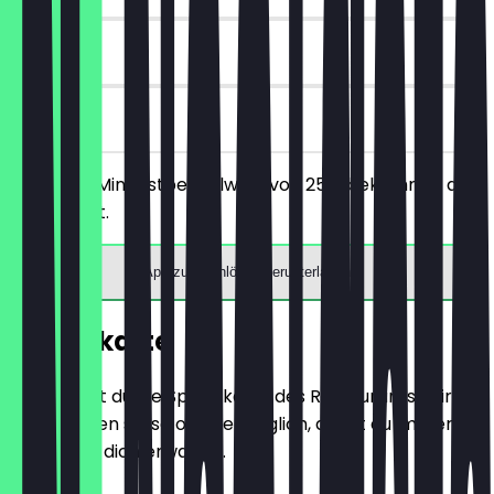
30 Tage
vor Ort
Ab einem Mindestbestellwert von 25€ bekommst du
10€ Rabatt.
App zum Einlösen herunterladen
Speisekarte
Hier findest du die Speisekarte des Restaurants. Wir
aktualisieren sie so oft wie möglich, damit du immer
weißt, was dich erwartet.