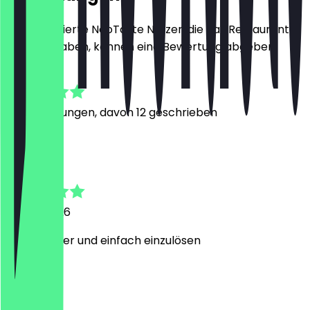
Nur registrierte NeoTaste Nutzer, die das Restaurant
besucht haben, können eine Bewertung abgeben.
4.4
79
Bewertungen, davon 12 geschrieben
D
D.
21. Juni 2026
Super lecker und einfach einzulösen
y
yassine