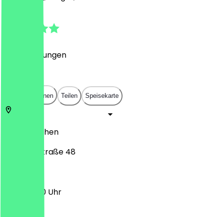
4.4
(
79
Bewertungen
)
€
€
€
€
In App öffnen
Teilen
Speisekarte
52062
Aachen
Adalbertstraße 48
11:00 - 21:00 Uhr