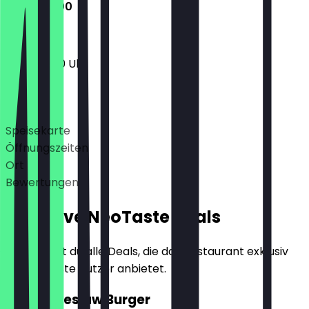
11:00 - 21:00
11:00 - 21:00 Uhr
Deals
Speisekarte
Öffnungszeiten
Ort
Bewertungen
Exklusive NeoTaste Deals
Hier findest du alle Deals, die das Restaurant exklusiv
für NeoTaste Nutzer anbietet.
2für1 Coleslaw Burger